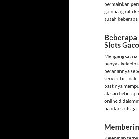
permainkan perm
gampang raih ke
susah beberapa p
Beberapa 
Slots Gaco
Mengangkat nama
banyak kelebiha
peranannya seper
service bermain 
pastinya mempun
alasan beberapa
online didalamn
bandar slots gac
Memberin
Kelebihan terpil