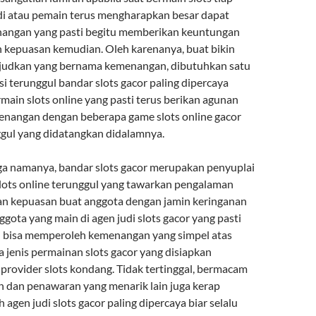
i atau pemain terus mengharapkan besar dapat
angan yang pasti begitu memberikan keuntungan
kepuasan kemudian. Oleh karenanya, buat bikin
judkan yang bernama kemenangan, dibutuhkan satu
si terunggul bandar slots gacor paling dipercaya
main slots online yang pasti terus berikan agunan
nangan dengan beberapa game slots online gacor
nggul yang didatangkan didalamnya.
a namanya, bandar slots gacor merupakan penyuplai
slots online terunggul yang tawarkan pengalaman
n kepuasan buat anggota dengan jamin keringanan
gota yang main di agen judi slots gacor yang pasti
ji bisa memperoleh kemenangan yang simpel atas
 jenis permainan slots gacor yang disiapkan
 provider slots kondang. Tidak tertinggal, bermacam
n dan penawaran yang menarik lain juga kerap
 agen judi slots gacor paling dipercaya biar selalu