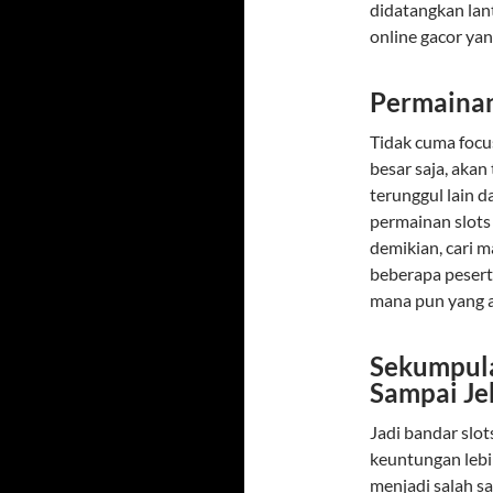
didatangkan lant
online gacor ya
Permainan
Tidak cuma foc
besar saja, akan
terunggul lain 
permainan slots
demikian, cari
beberapa pesert
mana pun yang 
Sekumpul
Sampai Je
Jadi bandar slot
keuntungan lebi
menjadi salah sa