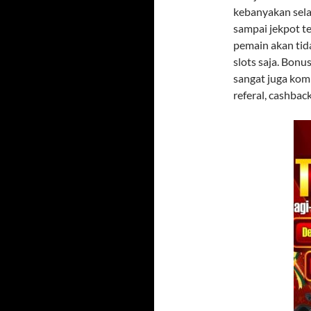
kebanyakan sel
sampai jekpot t
pemain akan ti
slots saja. Bonus
sangat juga kom
referal, cashback