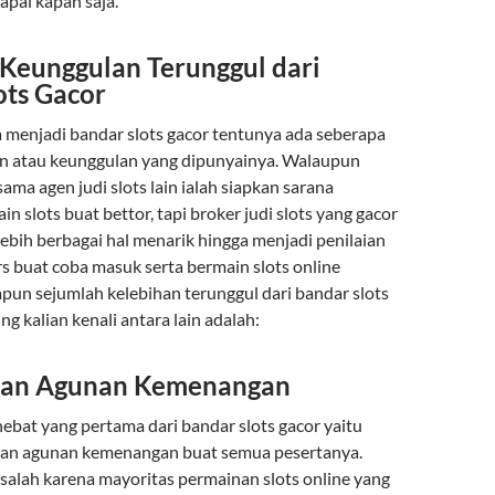
capai kapan saja.
Keunggulan Terunggul dari
ots Gacor
enjadi bandar slots gacor tentunya ada seberapa
n atau keunggulan yang dipunyainya. Walaupun
sama agen judi slots lain ialah siapkan sarana
n slots buat bettor, tapi broker judi slots yang gacor
lebih berbagai hal menarik hingga menjadi penilaian
s buat coba masuk serta bermain slots online
pun sejumlah kelebihan terunggul dari bandar slots
ng kalian kenali antara lain adalah:
an Agunan Kemenangan
ebat yang pertama dari bandar slots gacor yaitu
kan agunan kemenangan buat semua pesertanya.
k salah karena mayoritas permainan slots online yang