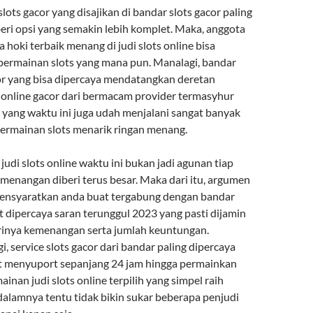
ots gacor yang disajikan di bandar slots gacor paling
ri opsi yang semakin lebih komplet. Maka, anggota
 hoki terbaik menang di judi slots online bisa
ermainan slots yang mana pun. Manalagi, bandar
cor yang bisa dipercaya mendatangkan deretan
 online gacor dari bermacam provider termasyhur
r yang waktu ini juga udah menjalani sangat banyak
permainan slots menarik ringan menang.
udi slots online waktu ini bukan jadi agunan tiap
enangan diberi terus besar. Maka dari itu, argumen
ensyaratkan anda buat tergabung dengan bandar
t dipercaya saran terunggul 2023 yang pasti dijamin
inya kemenangan serta jumlah keuntungan.
, service slots gacor dari bandar paling dipercaya
t menyuport sepanjang 24 jam hingga permainkan
nan judi slots online terpilih yang simpel raih
alamnya tentu tidak bikin sukar beberapa penjudi