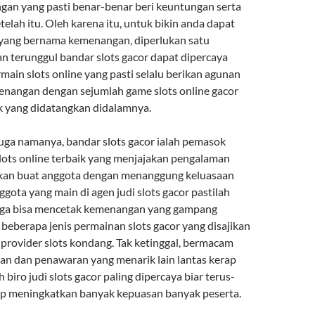
an yang pasti benar-benar beri keuntungan serta
lah itu. Oleh karena itu, untuk bikin anda dapat
yang bernama kemenangan, diperlukan satu
an terunggul bandar slots gacor dapat dipercaya
ain slots online yang pasti selalu berikan agunan
nangan dengan sejumlah game slots online gacor
ik yang didatangkan didalamnya.
juga namanya, bandar slots gacor ialah pemasok
slots online terbaik yang menjajakan pengalaman
an buat anggota dengan menanggung keluasaan
gota yang main di agen judi slots gacor pastilah
jaga bisa mencetak kemenangan yang gampang
beberapa jenis permainan slots gacor yang disajikan
 provider slots kondang. Tak ketinggal, bermacam
n dan penawaran yang menarik lain lantas kerap
 biro judi slots gacor paling dipercaya biar terus-
p meningkatkan banyak kepuasan banyak peserta.