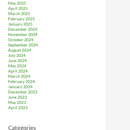
May 2025
April 2025
March 2025
February 2025
January 2025
December 2024
November 2024
October 2024
September 2024
August 2024
July 2024
June 2024
May 2024
April 2024
March 2024
February 2024
January 2024
December 2023
June 2023
May 2023
April 2023
Categories