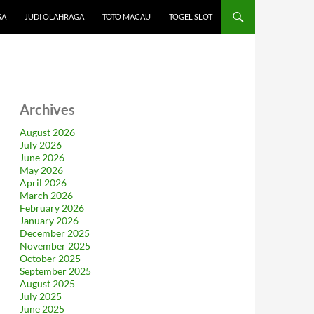
SA
JUDI OLAHRAGA
TOTO MACAU
TOGEL SLOT
Archives
August 2026
July 2026
June 2026
May 2026
April 2026
March 2026
February 2026
January 2026
December 2025
November 2025
October 2025
September 2025
August 2025
July 2025
June 2025