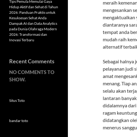
Tips Pemula Memulai Gaya
meraih kemenang
Hidup Aktif dan Sehat di Tahun
mengesankan sete
2026: Panduan Praktis untuk
mengaktualkan 
Kesuksesan Sehat Anda
Dampak AI dan Data Analytics
diantaranya sar
pada Dunia Olahraga Modern
tempat anda berm
2026: Transformasi dan
mudah raih keme
Inovasi Terbaru
alternatif terba
Recent Comments
Sebagai halnya 
pelayanan judi 
NO COMMENTS TO
amat mengesank
SHOW.
menang. Tiap ang
selalu akan ter
lantaran banyak 
Situs Toto
didalamnya dari
ragam keuntunga
didatangkan oleh
bandar toto
menerus sanggu