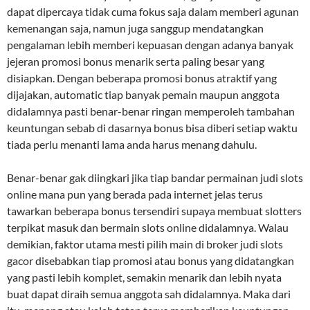
dapat dipercaya tidak cuma fokus saja dalam memberi agunan
kemenangan saja, namun juga sanggup mendatangkan
pengalaman lebih memberi kepuasan dengan adanya banyak
jejeran promosi bonus menarik serta paling besar yang
disiapkan. Dengan beberapa promosi bonus atraktif yang
dijajakan, automatic tiap banyak pemain maupun anggota
didalamnya pasti benar-benar ringan memperoleh tambahan
keuntungan sebab di dasarnya bonus bisa diberi setiap waktu
tiada perlu menanti lama anda harus menang dahulu.
Benar-benar gak diingkari jika tiap bandar permainan judi slots
online mana pun yang berada pada internet jelas terus
tawarkan beberapa bonus tersendiri supaya membuat slotters
terpikat masuk dan bermain slots online didalamnya. Walau
demikian, faktor utama mesti pilih main di broker judi slots
gacor disebabkan tiap promosi atau bonus yang didatangkan
yang pasti lebih komplet, semakin menarik dan lebih nyata
buat dapat diraih semua anggota sah didalamnya. Maka dari