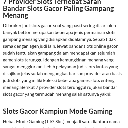
7 Provider Slots Terhebat Saran
Bandar Slots Gacor Paling Gampang
Menang
Di broker judi slots gacor, soal yang pasti sering dicari oleh
banyak bettor merupakan beberapa jenis permainan slots
gampang menang yang disiapkan didalamnya. Sebab tidak
sama dengan agen judi lain, lewat bandar slots online gacor
sudah tentu akan gampang dalam mendapatkan sejumlah
game slots terunggul dengan kemungkinan menang yang
sangat menggiurkan. Lebih pelayanan judi slots lantas yang
disajikan jelas sudah mengangkat barisan provider atau basis
judi slots yang miliki koleksi beberapa games slots enteng
menang. Berikut 7 provider slots terunggul rujukan bandar
slots gacor yang termudah menang salah satunya yakni:
Slots Gacor Kampiun Mode Gaming
Hebat Mode Gaming (TTG Slot) menjadi satu diantara nama