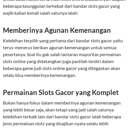
beberapa keunggulan terhebat dari bandar slots gacor yang
wajib kalian kenali salah satunya ialah:
Memberinya Agunan Kemenangan
Kelebihan terpilih yang pertama dari bandar slots gacor yaitu
terus-menerus berikan agunan kemenangan untuk semua
pesertanya. Soal itu gak salah lantaran mayoritas permainan
slots online yang didatangkan juga pastilah terdiri dalam
beberapa game judi slots online gacor yang ditegaskan akan
selalu bisa memberinya kemenangan.
Permainan Slots Gacor yang Komplet
Bukan hanya fokus dalam memberinya agunan kemenangan
yang lebih besar saja, akan tetapi yang jadi salah satunya
kelebihan terbaik lain dari bandar slots gacor ialah beberapa
jenis permainan slots yang disajikan nyata selalu lebih