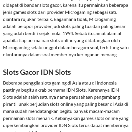
didapat di bandar slots gacor, karena itu permainkan beberapa
jenis games slots dari provider Microgaming sebagai satu
diantara rujukan terbaik. Bagaimana tidak, Microgaming
adalah pelopor provider judi slots paling tua dan paling besar
yang udah berdiri sejak mulai 1994. Sebab itu, amat alamiah
apabila tiap permainan slots online yang didatangkan oleh
Microgaming selalu unggul dalam beragam soal, terhitung satu
diantaranya dalam soal memberinya keringanan menang.
Slots Gacor IDN Slots
Beberapa penggila slots gaming di Asia atau di Indonesia
pastinya begitu akrab bernama IDN Slots. Karenanya IDN
Slots adalah salah satunya nama perusahaan pengembang
piranti lunak perjudian slots online yang paling besar di Asia di
mana sudah mendatangkan begitu banyak macam-macam
permainan slots menarik. Kebanyakan games slots online yang
diperkembangkan provider IDN Slots terus dapat memberinya