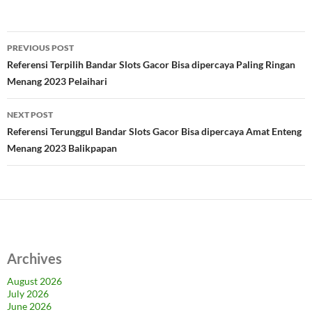
Post
PREVIOUS POST
navigation
Referensi Terpilih Bandar Slots Gacor Bisa dipercaya Paling Ringan
Menang 2023 Pelaihari
NEXT POST
Referensi Terunggul Bandar Slots Gacor Bisa dipercaya Amat Enteng
Menang 2023 Balikpapan
Archives
August 2026
July 2026
June 2026