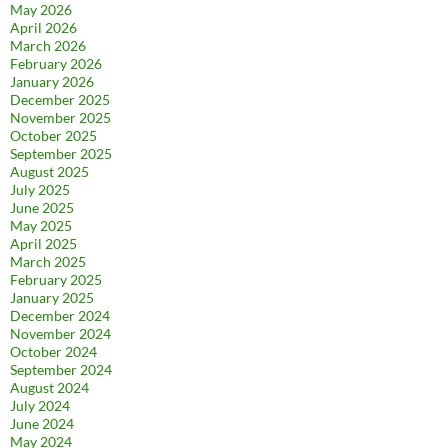
May 2026
April 2026
March 2026
February 2026
January 2026
December 2025
November 2025
October 2025
September 2025
August 2025
July 2025
June 2025
May 2025
April 2025
March 2025
February 2025
January 2025
December 2024
November 2024
October 2024
September 2024
August 2024
July 2024
June 2024
May 2024