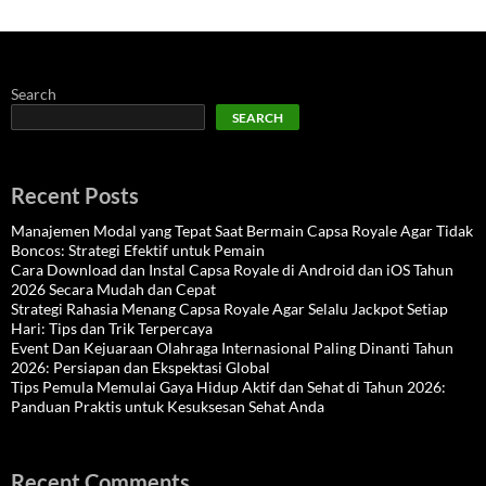
Search
SEARCH
Recent Posts
Manajemen Modal yang Tepat Saat Bermain Capsa Royale Agar Tidak
Boncos: Strategi Efektif untuk Pemain
Cara Download dan Instal Capsa Royale di Android dan iOS Tahun
2026 Secara Mudah dan Cepat
Strategi Rahasia Menang Capsa Royale Agar Selalu Jackpot Setiap
Hari: Tips dan Trik Terpercaya
Event Dan Kejuaraan Olahraga Internasional Paling Dinanti Tahun
2026: Persiapan dan Ekspektasi Global
Tips Pemula Memulai Gaya Hidup Aktif dan Sehat di Tahun 2026:
Panduan Praktis untuk Kesuksesan Sehat Anda
Recent Comments