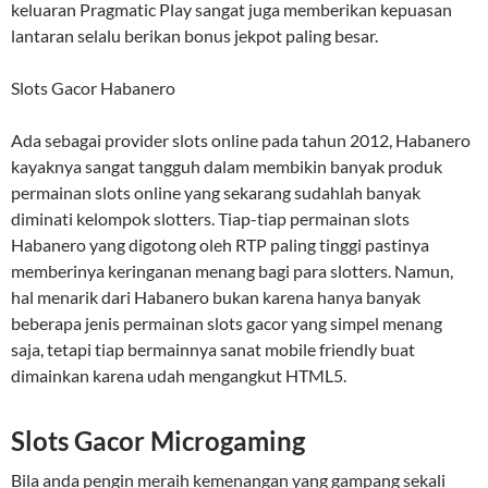
keluaran Pragmatic Play sangat juga memberikan kepuasan
lantaran selalu berikan bonus jekpot paling besar.
Slots Gacor Habanero
Ada sebagai provider slots online pada tahun 2012, Habanero
kayaknya sangat tangguh dalam membikin banyak produk
permainan slots online yang sekarang sudahlah banyak
diminati kelompok slotters. Tiap-tiap permainan slots
Habanero yang digotong oleh RTP paling tinggi pastinya
memberinya keringanan menang bagi para slotters. Namun,
hal menarik dari Habanero bukan karena hanya banyak
beberapa jenis permainan slots gacor yang simpel menang
saja, tetapi tiap bermainnya sanat mobile friendly buat
dimainkan karena udah mengangkut HTML5.
Slots Gacor Microgaming
Bila anda pengin meraih kemenangan yang gampang sekali