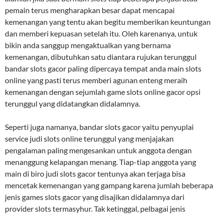
pemain terus mengharapkan besar dapat mencapai
kemenangan yang tentu akan begitu memberikan keuntungan
dan memberi kepuasan setelah itu. Oleh karenanya, untuk
bikin anda sanggup mengaktualkan yang bernama
kemenangan, dibutuhkan satu diantara rujukan terunggul
bandar slots gacor paling dipercaya tempat anda main slots
online yang pasti terus memberi agunan enteng meraih
kemenangan dengan sejumlah game slots online gacor opsi
terunggul yang didatangkan didalamnya.
Seperti juga namanya, bandar slots gacor yaitu penyuplai
service judi slots online terunggul yang menjajakan
pengalaman paling mengesankan untuk anggota dengan
menanggung kelapangan menang. Tiap-tiap anggota yang
main di biro judi slots gacor tentunya akan terjaga bisa
mencetak kemenangan yang gampang karena jumlah beberapa
jenis games slots gacor yang disajikan didalamnya dari
provider slots termasyhur. Tak ketinggal, pelbagai jenis