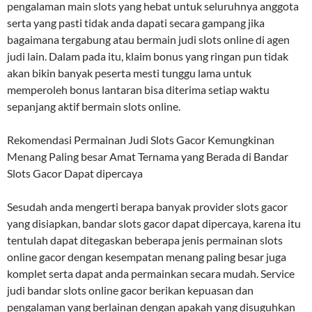
pengalaman main slots yang hebat untuk seluruhnya anggota
serta yang pasti tidak anda dapati secara gampang jika
bagaimana tergabung atau bermain judi slots online di agen
judi lain. Dalam pada itu, klaim bonus yang ringan pun tidak
akan bikin banyak peserta mesti tunggu lama untuk
memperoleh bonus lantaran bisa diterima setiap waktu
sepanjang aktif bermain slots online.
Rekomendasi Permainan Judi Slots Gacor Kemungkinan
Menang Paling besar Amat Ternama yang Berada di Bandar
Slots Gacor Dapat dipercaya
Sesudah anda mengerti berapa banyak provider slots gacor
yang disiapkan, bandar slots gacor dapat dipercaya, karena itu
tentulah dapat ditegaskan beberapa jenis permainan slots
online gacor dengan kesempatan menang paling besar juga
komplet serta dapat anda permainkan secara mudah. Service
judi bandar slots online gacor berikan kepuasan dan
pengalaman yang berlainan dengan apakah yang disuguhkan