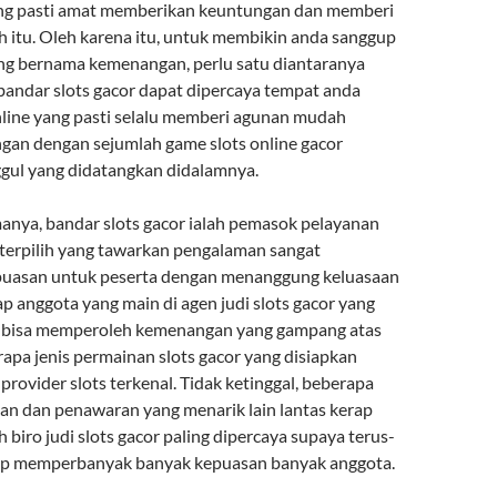
g pasti amat memberikan keuntungan dan memberi
h itu. Oleh karena itu, untuk membikin anda sanggup
g bernama kemenangan, perlu satu diantaranya
 bandar slots gacor dapat dipercaya tempat anda
nline yang pasti selalu memberi agunan mudah
an dengan sejumlah game slots online gacor
nggul yang didatangkan didalamnya.
manya, bandar slots gacor ialah pemasok pelayanan
e terpilih yang tawarkan pengalaman sangat
uasan untuk peserta dengan menanggung keluasaan
p anggota yang main di agen judi slots gacor yang
ji bisa memperoleh kemenangan yang gampang atas
apa jenis permainan slots gacor yang disiapkan
provider slots terkenal. Tidak ketinggal, beberapa
n dan penawaran yang menarik lain lantas kerap
 biro judi slots gacor paling dipercaya supaya terus-
p memperbanyak banyak kepuasan banyak anggota.