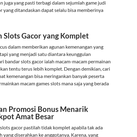
n juga yang pasti terbagi dalam sejumlah game judi
cor yang ditandaskan dapat selalu bisa memberinya
 Slots Gacor yang Komplet
focus dalam memberikan agunan kemenangan yang
, tapi yang menjadi satu diantara keunggulan
dari bandar slots gacor ialah macam-macam permainan
pkan tentu terus lebih komplet. Dengan demikian, cari
t kemenangan bisa meringankan banyak peserta
rmainkan macam games slots mana saja yang berada
an Promosi Bonus Menarik
kpot Amat Besar
lots gacor pastilah tidak komplet apabila tak ada
h yang diserahkan ke anggotanya. Karena, yang