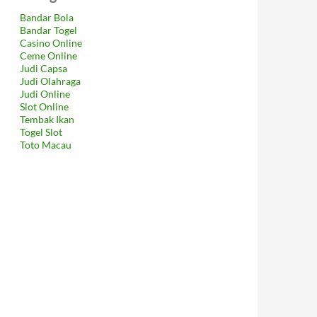
Bandar Bola
Bandar Togel
Casino Online
Ceme Online
Judi Capsa
Judi Olahraga
Judi Online
Slot Online
Tembak Ikan
Togel Slot
Toto Macau