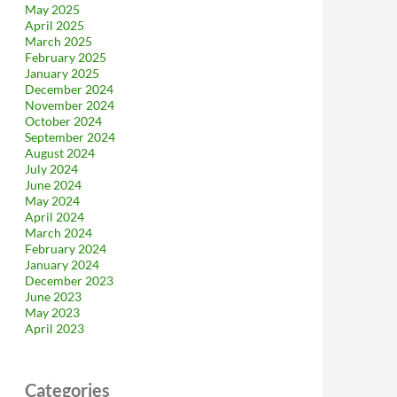
May 2025
April 2025
March 2025
February 2025
January 2025
December 2024
November 2024
October 2024
September 2024
August 2024
July 2024
June 2024
May 2024
April 2024
March 2024
February 2024
January 2024
December 2023
June 2023
May 2023
April 2023
Categories