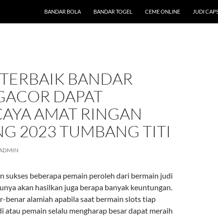
SKIP TO CONTENT
BANDAR BOLA
BANDAR TOGEL
CEME ONLINE
JUDI CAP
 TERBAIK BANDAR
 GACOR DAPAT
CAYA AMAT RINGAN
G 2023 TUMBANG TITI
ADMIN
 sukses beberapa pemain peroleh dari bermain judi
ntunya akan hasilkan juga berapa banyak keuntungan.
r-benar alamiah apabila saat bermain slots tiap
i atau pemain selalu mengharap besar dapat meraih