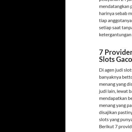
mendatangkan pe
harinya sebab m
tiap anggotanya 
setiap saat tan
ketergantungan
7 Provide
Slots Gac
Di agen judi slo
banyaknya bett
menang yang dis
judi lain, lewat
mendapatkan be
menang yang pali
disajikan pasti
slots yang puny
Berikut 7 provid