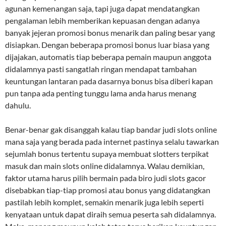
agunan kemenangan saja, tapi juga dapat mendatangkan
pengalaman lebih memberikan kepuasan dengan adanya
banyak jejeran promosi bonus menarik dan paling besar yang
disiapkan. Dengan beberapa promosi bonus luar biasa yang
dijajakan, automatis tiap beberapa pemain maupun anggota
didalamnya pasti sangatlah ringan mendapat tambahan
keuntungan lantaran pada dasarnya bonus bisa diberi kapan
pun tanpa ada penting tunggu lama anda harus menang
dahulu.
Benar-benar gak disanggah kalau tiap bandar judi slots online
mana saja yang berada pada internet pastinya selalu tawarkan
sejumlah bonus tertentu supaya membuat slotters terpikat
masuk dan main slots online didalamnya. Walau demikian,
faktor utama harus pilih bermain pada biro judi slots gacor
disebabkan tiap-tiap promosi atau bonus yang didatangkan
pastilah lebih komplet, semakin menarik juga lebih seperti
kenyataan untuk dapat diraih semua peserta sah didalamnya.