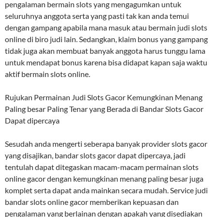
pengalaman bermain slots yang mengagumkan untuk
seluruhnya anggota serta yang pasti tak kan anda temui
dengan gampang apabila mana masuk atau bermain judi slots
online di biro judi lain. Sedangkan, klaim bonus yang gampang
tidak juga akan membuat banyak anggota harus tunggu lama
untuk mendapat bonus karena bisa didapat kapan saja waktu
aktif bermain slots online.
Rujukan Permainan Judi Slots Gacor Kemungkinan Menang
Paling besar Paling Tenar yang Berada di Bandar Slots Gacor
Dapat dipercaya
Sesudah anda mengerti seberapa banyak provider slots gacor
yang disajikan, bandar slots gacor dapat dipercaya, jadi
tentulah dapat ditegaskan macam-macam permainan slots
online gacor dengan kemungkinan menang paling besar juga
komplet serta dapat anda mainkan secara mudah. Service judi
bandar slots online gacor memberikan kepuasan dan
pengalaman yang berlainan dengan apakah yang disediakan