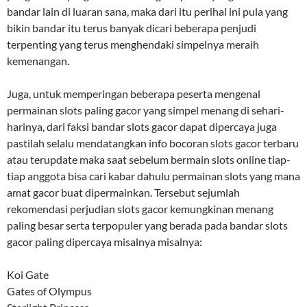
bandar lain di luaran sana, maka dari itu perihal ini pula yang
bikin bandar itu terus banyak dicari beberapa penjudi
terpenting yang terus menghendaki simpelnya meraih
kemenangan.
Juga, untuk memperingan beberapa peserta mengenal
permainan slots paling gacor yang simpel menang di sehari-
harinya, dari faksi bandar slots gacor dapat dipercaya juga
pastilah selalu mendatangkan info bocoran slots gacor terbaru
atau terupdate maka saat sebelum bermain slots online tiap-
tiap anggota bisa cari kabar dahulu permainan slots yang mana
amat gacor buat dipermainkan. Tersebut sejumlah
rekomendasi perjudian slots gacor kemungkinan menang
paling besar serta terpopuler yang berada pada bandar slots
gacor paling dipercaya misalnya misalnya:
Koi Gate
Gates of Olympus