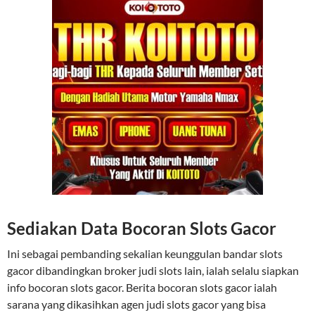
Sediakan Data Bocoran Slots Gacor
Ini sebagai pembanding sekalian keunggulan bandar slots
gacor dibandingkan broker judi slots lain, ialah selalu siapkan
info bocoran slots gacor. Berita bocoran slots gacor ialah
sarana yang dikasihkan agen judi slots gacor yang bisa