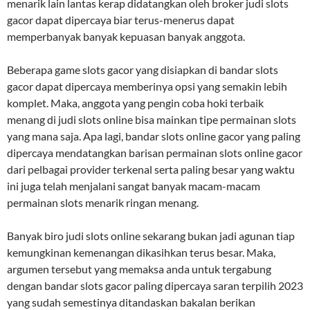
menarik lain lantas kerap didatangkan oleh broker judi slots
gacor dapat dipercaya biar terus-menerus dapat
memperbanyak banyak kepuasan banyak anggota.
Beberapa game slots gacor yang disiapkan di bandar slots
gacor dapat dipercaya memberinya opsi yang semakin lebih
komplet. Maka, anggota yang pengin coba hoki terbaik
menang di judi slots online bisa mainkan tipe permainan slots
yang mana saja. Apa lagi, bandar slots online gacor yang paling
dipercaya mendatangkan barisan permainan slots online gacor
dari pelbagai provider terkenal serta paling besar yang waktu
ini juga telah menjalani sangat banyak macam-macam
permainan slots menarik ringan menang.
Banyak biro judi slots online sekarang bukan jadi agunan tiap
kemungkinan kemenangan dikasihkan terus besar. Maka,
argumen tersebut yang memaksa anda untuk tergabung
dengan bandar slots gacor paling dipercaya saran terpilih 2023
yang sudah semestinya ditandaskan bakalan berikan