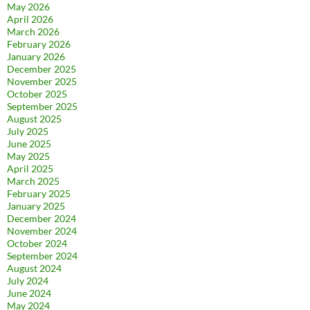
May 2026
April 2026
March 2026
February 2026
January 2026
December 2025
November 2025
October 2025
September 2025
August 2025
July 2025
June 2025
May 2025
April 2025
March 2025
February 2025
January 2025
December 2024
November 2024
October 2024
September 2024
August 2024
July 2024
June 2024
May 2024