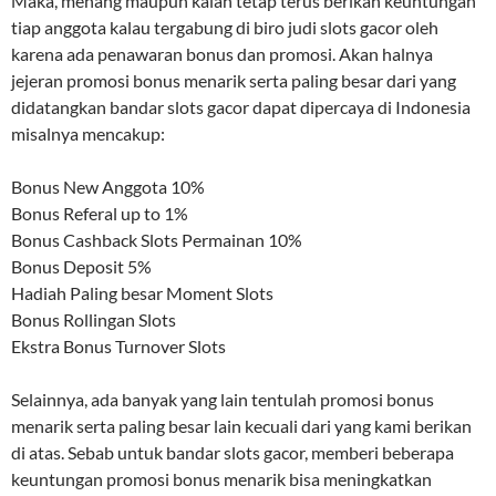
Maka, menang maupun kalah tetap terus berikan keuntungan
tiap anggota kalau tergabung di biro judi slots gacor oleh
karena ada penawaran bonus dan promosi. Akan halnya
jejeran promosi bonus menarik serta paling besar dari yang
didatangkan bandar slots gacor dapat dipercaya di Indonesia
misalnya mencakup:
Bonus New Anggota 10%
Bonus Referal up to 1%
Bonus Cashback Slots Permainan 10%
Bonus Deposit 5%
Hadiah Paling besar Moment Slots
Bonus Rollingan Slots
Ekstra Bonus Turnover Slots
Selainnya, ada banyak yang lain tentulah promosi bonus
menarik serta paling besar lain kecuali dari yang kami berikan
di atas. Sebab untuk bandar slots gacor, memberi beberapa
keuntungan promosi bonus menarik bisa meningkatkan