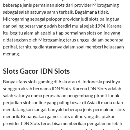
beberapa jenis permainan slots dari provider Microgaming
sebagai salah satunya saran terbaik. Bagaimana tidak,
Microgaming sebagai pelopor provider judi slots paling tua
dan paling besar yang udah berdiri mulai sejak 1994. Karena
itu, begitu alamiah apabila tiap permainan slots online yang
didatangkan oleh Microgaming terus unggul dalam beberapa
perihal, terhitung diantaranya dalam soal memberi keluasaan
menang.
Slots Gacor IDN Slots
Banyak fans slots gaming di Asia atau di Indonesia pastinya
sungguh akrab bernama IDN Slots. Karena IDN Slots adalah
salah satunya nama perusahaan pengembang piranti lunak
perjudian slots online yang paling besar di Asia di mana udah
mendatangkan sangat banyak beberapa jenis permainan slots
menarik. Kebanyakan games slots online yang diciptakan
provider IDN Slots terus bisa memberikan pengalaman lebih