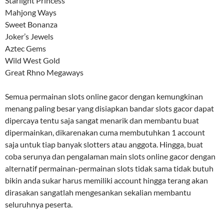
Starlight Princess
Mahjong Ways
Sweet Bonanza
Joker’s Jewels
Aztec Gems
Wild West Gold
Great Rhno Megaways
Semua permainan slots online gacor dengan kemungkinan
menang paling besar yang disiapkan bandar slots gacor dapat
dipercaya tentu saja sangat menarik dan membantu buat
dipermainkan, dikarenakan cuma membutuhkan 1 account
saja untuk tiap banyak slotters atau anggota. Hingga, buat
coba serunya dan pengalaman main slots online gacor dengan
alternatif permainan-permainan slots tidak sama tidak butuh
bikin anda sukar harus memiliki account hingga terang akan
dirasakan sangatlah mengesankan sekalian membantu
seluruhnya peserta.