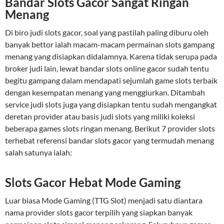
Bandar Slots Gacor Sangat Ringan
Menang
Di biro judi slots gacor, soal yang pastilah paling diburu oleh
banyak bettor ialah macam-macam permainan slots gampang
menang yang disiapkan didalamnya. Karena tidak serupa pada
broker judi lain, lewat bandar slots online gacor sudah tentu
begitu gampang dalam mendapati sejumlah game slots terbaik
dengan kesempatan menang yang menggiurkan. Ditambah
service judi slots juga yang disiapkan tentu sudah mengangkat
deretan provider atau basis judi slots yang miliki koleksi
beberapa games slots ringan menang. Berikut 7 provider slots
terhebat referensi bandar slots gacor yang termudah menang
salah satunya ialah:
Slots Gacor Hebat Mode Gaming
Luar biasa Mode Gaming (TTG Slot) menjadi satu diantara
nama provider slots gacor terpilih yang siapkan banyak