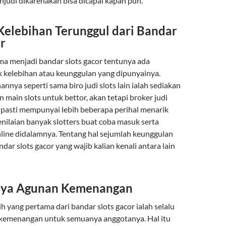
njudi dikarenakan bisa dicapai kapan pun.
Kelebihan Terunggul dari Bandar
r
 menjadi bandar slots gacor tentunya ada
 kelebihan atau keunggulan yang dipunyainya.
nya seperti sama biro judi slots lain ialah sediakan
 main slots untuk bettor, akan tetapi broker judi
r pasti mempunyai lebih beberapa perihal menarik
nilaian banyak slotters buat coba masuk serta
nline didalamnya. Tentang hal sejumlah keunggulan
ndar slots gacor yang wajib kalian kenali antara lain
ya Agunan Kemenangan
ih yang pertama dari bandar slots gacor ialah selalu
 kemenangan untuk semuanya anggotanya. Hal itu