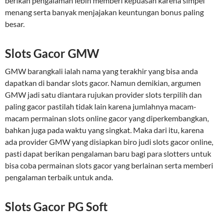
berikan pengalaman lebih memberi kepuasan karena simpel
menang serta banyak menjajakan keuntungan bonus paling
besar.
Slots Gacor GMW
GMW barangkali ialah nama yang terakhir yang bisa anda
dapatkan di bandar slots gacor. Namun demikian, argumen
GMW jadi satu diantara rujukan provider slots terpilih dan
paling gacor pastilah tidak lain karena jumlahnya macam-
macam permainan slots online gacor yang diperkembangkan,
bahkan juga pada waktu yang singkat. Maka dari itu, karena
ada provider GMW yang disiapkan biro judi slots gacor online,
pasti dapat berikan pengalaman baru bagi para slotters untuk
bisa coba permainan slots gacor yang berlainan serta memberi
pengalaman terbaik untuk anda.
Slots Gacor PG Soft