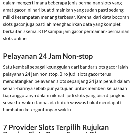
dalam mengerti mana beberapa jenis permainan slots yang
amat gacor ini hari buat dimainkan yang sudah pasti sedang
miliki kesempatan menang terbesar. Karena, dari data bocoran
slots gacor juga pastilah menghadirkan data yang komplet
berkaitan skema, RTP sampai jam gacor permainan-permainan
slots online.
Pelayanan 24 Jam Non-stop
Satu kembali sebagai keunggulan dari bandar slots gacor ialah
pelayanan 24 jam non stop. Biro judi slots gacor terus
mendatangkan pelayanan slots sepanjang 24 jam penuh dalam
sehari-harinya sebab punya tujuan untuk memberi keluasaan
tiap anggotanya dalam nikmati judi slots yang bisa dijangkau
sewaktu-waktu tanpa ada butuh waswas bakal mendapati
hambatan ketergantungan waktu.
7 Provider Slots Terpilih Rujukan