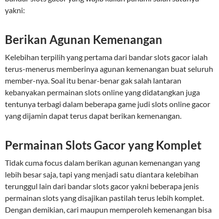
yakni:
Berikan Agunan Kemenangan
Kelebihan terpilih yang pertama dari bandar slots gacor ialah
terus-menerus memberinya agunan kemenangan buat seluruh
member-nya. Soal itu benar-benar gak salah lantaran
kebanyakan permainan slots online yang didatangkan juga
tentunya terbagi dalam beberapa game judi slots online gacor
yang dijamin dapat terus dapat berikan kemenangan.
Permainan Slots Gacor yang Komplet
Tidak cuma focus dalam berikan agunan kemenangan yang
lebih besar saja, tapi yang menjadi satu diantara kelebihan
terunggul lain dari bandar slots gacor yakni beberapa jenis
permainan slots yang disajikan pastilah terus lebih komplet.
Dengan demikian, cari maupun memperoleh kemenangan bisa