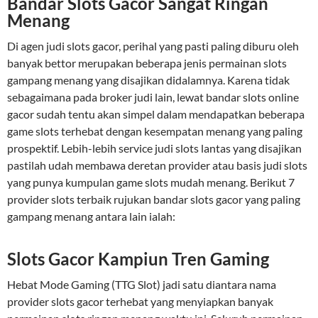
Bandar Slots Gacor Sangat Ringan
Menang
Di agen judi slots gacor, perihal yang pasti paling diburu oleh
banyak bettor merupakan beberapa jenis permainan slots
gampang menang yang disajikan didalamnya. Karena tidak
sebagaimana pada broker judi lain, lewat bandar slots online
gacor sudah tentu akan simpel dalam mendapatkan beberapa
game slots terhebat dengan kesempatan menang yang paling
prospektif. Lebih-lebih service judi slots lantas yang disajikan
pastilah udah membawa deretan provider atau basis judi slots
yang punya kumpulan game slots mudah menang. Berikut 7
provider slots terbaik rujukan bandar slots gacor yang paling
gampang menang antara lain ialah:
Slots Gacor Kampiun Tren Gaming
Hebat Mode Gaming (TTG Slot) jadi satu diantara nama
provider slots gacor terhebat yang menyiapkan banyak