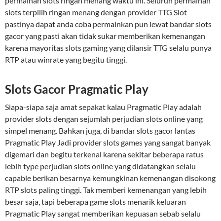
permainan slots ringan menang waktu ini. Seluruh permainan
slots terpilih ringan menang dengan provider TTG Slot
pastinya dapat anda coba permainkan pun lewat bandar slots
gacor yang pasti akan tidak sukar memberikan kemenangan
karena mayoritas slots gaming yang dilansir TTG selalu punya
RTP atau winrate yang begitu tinggi.
Slots Gacor Pragmatic Play
Siapa-siapa saja amat sepakat kalau Pragmatic Play adalah
provider slots dengan sejumlah perjudian slots online yang
simpel menang. Bahkan juga, di bandar slots gacor lantas
Pragmatic Play Jadi provider slots games yang sangat banyak
digemari dan begitu terkenal karena sekitar beberapa ratus
lebih type perjudian slots online yang didatangkan selalu
capable berikan besarnya kemungkinan kemenangan disokong
RTP slots paling tinggi. Tak memberi kemenangan yang lebih
besar saja, tapi beberapa game slots menarik keluaran
Pragmatic Play sangat memberikan kepuasan sebab selalu