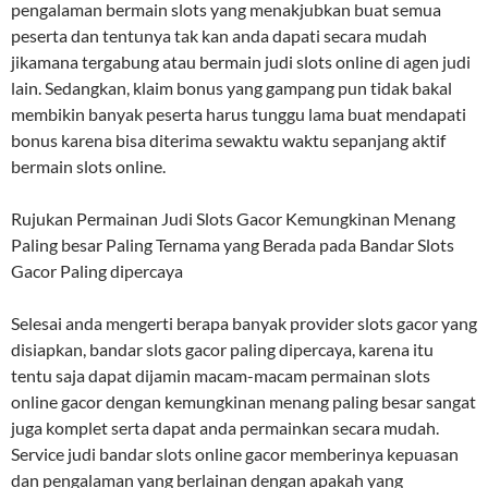
pengalaman bermain slots yang menakjubkan buat semua
peserta dan tentunya tak kan anda dapati secara mudah
jikamana tergabung atau bermain judi slots online di agen judi
lain. Sedangkan, klaim bonus yang gampang pun tidak bakal
membikin banyak peserta harus tunggu lama buat mendapati
bonus karena bisa diterima sewaktu waktu sepanjang aktif
bermain slots online.
Rujukan Permainan Judi Slots Gacor Kemungkinan Menang
Paling besar Paling Ternama yang Berada pada Bandar Slots
Gacor Paling dipercaya
Selesai anda mengerti berapa banyak provider slots gacor yang
disiapkan, bandar slots gacor paling dipercaya, karena itu
tentu saja dapat dijamin macam-macam permainan slots
online gacor dengan kemungkinan menang paling besar sangat
juga komplet serta dapat anda permainkan secara mudah.
Service judi bandar slots online gacor memberinya kepuasan
dan pengalaman yang berlainan dengan apakah yang