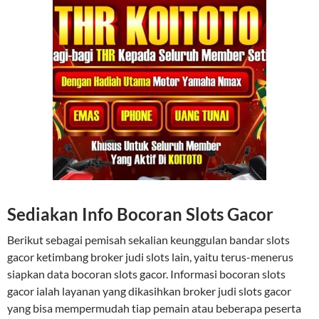
Sediakan Info Bocoran Slots Gacor
Berikut sebagai pemisah sekalian keunggulan bandar slots
gacor ketimbang broker judi slots lain, yaitu terus-menerus
siapkan data bocoran slots gacor. Informasi bocoran slots
gacor ialah layanan yang dikasihkan broker judi slots gacor
yang bisa mempermudah tiap pemain atau beberapa peserta