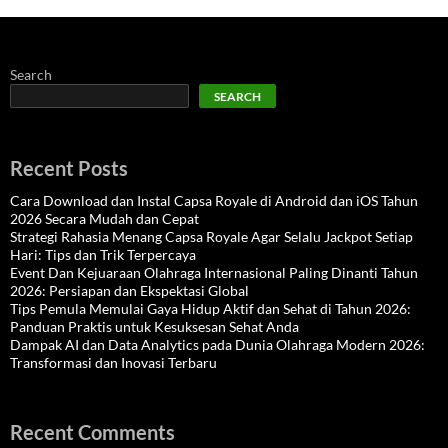
Search
SEARCH
Recent Posts
Cara Download dan Instal Capsa Royale di Android dan iOS Tahun
2026 Secara Mudah dan Cepat
Strategi Rahasia Menang Capsa Royale Agar Selalu Jackpot Setiap
Hari: Tips dan Trik Terpercaya
Event Dan Kejuaraan Olahraga Internasional Paling Dinanti Tahun
2026: Persiapan dan Ekspektasi Global
Tips Pemula Memulai Gaya Hidup Aktif dan Sehat di Tahun 2026:
Panduan Praktis untuk Kesuksesan Sehat Anda
Dampak AI dan Data Analytics pada Dunia Olahraga Modern 2026:
Transformasi dan Inovasi Terbaru
Recent Comments