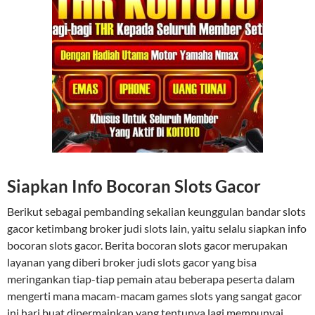
Siapkan Info Bocoran Slots Gacor
Berikut sebagai pembanding sekalian keunggulan bandar slots
gacor ketimbang broker judi slots lain, yaitu selalu siapkan info
bocoran slots gacor. Berita bocoran slots gacor merupakan
layanan yang diberi broker judi slots gacor yang bisa
meringankan tiap-tiap pemain atau beberapa peserta dalam
mengerti mana macam-macam games slots yang sangat gacor
ini hari buat dipermainkan yang tentunya lagi mempunyai