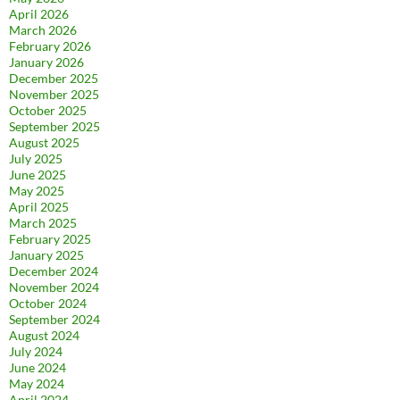
April 2026
March 2026
February 2026
January 2026
December 2025
November 2025
October 2025
September 2025
August 2025
July 2025
June 2025
May 2025
April 2025
March 2025
February 2025
January 2025
December 2024
November 2024
October 2024
September 2024
August 2024
July 2024
June 2024
May 2024
April 2024