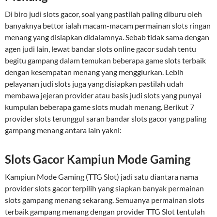
Di biro judi slots gacor, soal yang pastilah paling diburu oleh
banyaknya bettor ialah macam-macam permainan slots ringan
menang yang disiapkan didalamnya. Sebab tidak sama dengan
agen judi lain, lewat bandar slots online gacor sudah tentu
begitu gampang dalam temukan beberapa game slots terbaik
dengan kesempatan menang yang menggiurkan. Lebih
pelayanan judi slots juga yang disiapkan pastilah udah
membawa jejeran provider atau basis judi slots yang punyai
kumpulan beberapa game slots mudah menang. Berikut 7
provider slots terunggul saran bandar slots gacor yang paling
gampang menang antara lain yakni:
Slots Gacor Kampiun Mode Gaming
Kampiun Mode Gaming (TTG Slot) jadi satu diantara nama
provider slots gacor terpilih yang siapkan banyak permainan
slots gampang menang sekarang. Semuanya permainan slots
terbaik gampang menang dengan provider TTG Slot tentulah