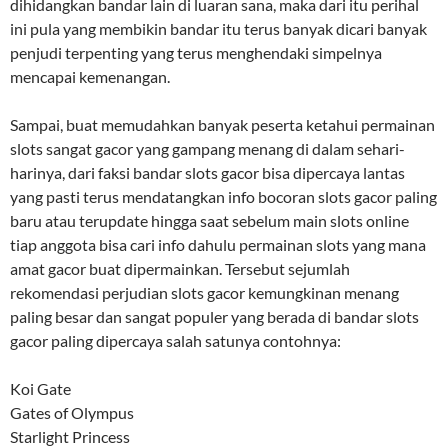
dihidangkan bandar lain di luaran sana, maka dari itu perihal
ini pula yang membikin bandar itu terus banyak dicari banyak
penjudi terpenting yang terus menghendaki simpelnya
mencapai kemenangan.
Sampai, buat memudahkan banyak peserta ketahui permainan
slots sangat gacor yang gampang menang di dalam sehari-
harinya, dari faksi bandar slots gacor bisa dipercaya lantas
yang pasti terus mendatangkan info bocoran slots gacor paling
baru atau terupdate hingga saat sebelum main slots online
tiap anggota bisa cari info dahulu permainan slots yang mana
amat gacor buat dipermainkan. Tersebut sejumlah
rekomendasi perjudian slots gacor kemungkinan menang
paling besar dan sangat populer yang berada di bandar slots
gacor paling dipercaya salah satunya contohnya:
Koi Gate
Gates of Olympus
Starlight Princess