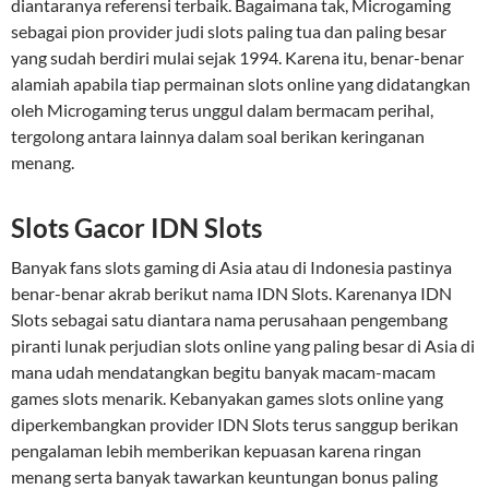
diantaranya referensi terbaik. Bagaimana tak, Microgaming
sebagai pion provider judi slots paling tua dan paling besar
yang sudah berdiri mulai sejak 1994. Karena itu, benar-benar
alamiah apabila tiap permainan slots online yang didatangkan
oleh Microgaming terus unggul dalam bermacam perihal,
tergolong antara lainnya dalam soal berikan keringanan
menang.
Slots Gacor IDN Slots
Banyak fans slots gaming di Asia atau di Indonesia pastinya
benar-benar akrab berikut nama IDN Slots. Karenanya IDN
Slots sebagai satu diantara nama perusahaan pengembang
piranti lunak perjudian slots online yang paling besar di Asia di
mana udah mendatangkan begitu banyak macam-macam
games slots menarik. Kebanyakan games slots online yang
diperkembangkan provider IDN Slots terus sanggup berikan
pengalaman lebih memberikan kepuasan karena ringan
menang serta banyak tawarkan keuntungan bonus paling