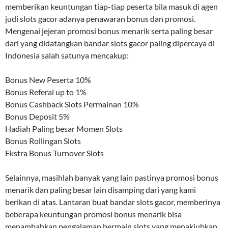
memberikan keuntungan tiap-tiap peserta bila masuk di agen
judi slots gacor adanya penawaran bonus dan promosi.
Mengenai jejeran promosi bonus menarik serta paling besar
dari yang didatangkan bandar slots gacor paling dipercaya di
Indonesia salah satunya mencakup:
Bonus New Peserta 10%
Bonus Referal up to 1%
Bonus Cashback Slots Permainan 10%
Bonus Deposit 5%
Hadiah Paling besar Momen Slots
Bonus Rollingan Slots
Ekstra Bonus Turnover Slots
Selainnya, masihlah banyak yang lain pastinya promosi bonus
menarik dan paling besar lain disamping dari yang kami
berikan di atas. Lantaran buat bandar slots gacor, memberinya
beberapa keuntungan promosi bonus menarik bisa
menambahkan pengalaman bermain slots yang menakjubkan