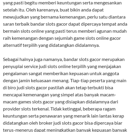
yang pasti begitu memberi keuntungan serta mengesankan
setelah itu. Oleh karenanya, buat bikin anda dapat
mewujudkan yang bernama kemenangan, perlu satu diantara
saran terbaik bandar slots gacor dapat dipercaya tempat anda
bermain slots online yang pasti terus memberi agunan mudah
raih kemenangan dengan sejumlah game slots online gacor
alternatif terpilih yang didatangkan didalamnya.
Sebagai halnya juga namanya, bandar slots gacor merupakan
penyuplai service judi slots online terpilih yang menjajakan
pengalaman sangat memberikan kepuasan untuk anggota
dengan jamin keluasaan menang. Tiap-tiap peserta yang main
di biro judi slots gacor pastilah akan tetap terbukti bisa
mencapai kemenangan yang simpel atas banyak macam-
macam games slots gacor yang disiapkan didalamnya dari
provider slots terkenal. Tidak ketinggal, beberapa ragam
keuntungan serta penawaran yang menarik lain lantas kerap
didatangkan oleh broker judi slots gacor bisa dipercaya biar
terus-menerus dapat meningkatkan banyak kepuasan banyak