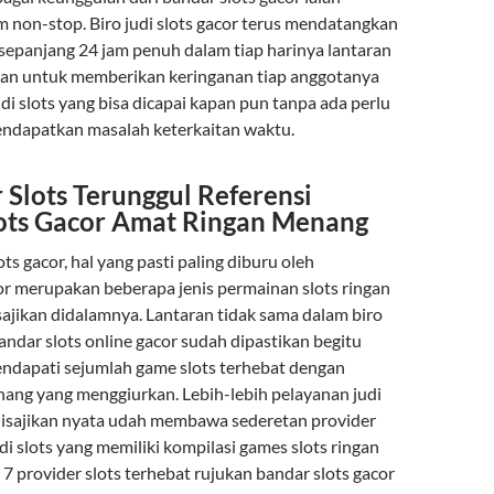
m non-stop. Biro judi slots gacor terus mendatangkan
 sepanjang 24 jam penuh dalam tiap harinya lantaran
an untuk memberikan keringanan tiap anggotanya
di slots yang bisa dicapai kapan pun tanpa ada perlu
ndapatkan masalah keterkaitan waktu.
 Slots Terunggul Referensi
ots Gacor Amat Ringan Menang
ots gacor, hal yang pasti paling diburu oleh
r merupakan beberapa jenis permainan slots ringan
ajikan didalamnya. Lantaran tidak sama dalam biro
 bandar slots online gacor sudah dipastikan begitu
ndapati sejumlah game slots terhebat dengan
ng yang menggiurkan. Lebih-lebih pelayanan judi
 disajikan nyata udah membawa sederetan provider
i slots yang memiliki kompilasi games slots ringan
7 provider slots terhebat rujukan bandar slots gacor