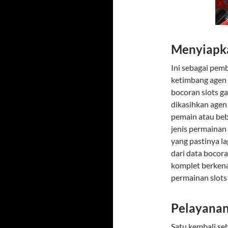
Menyiapka
Ini sebagai pemb
ketimbang agen j
bocoran slots ga
dikasihkan agen
pemain atau be
jenis permainan 
yang pastinya l
dari data bocora
komplet berken
permainan slots 
Pelayanan
Satu kembali seb