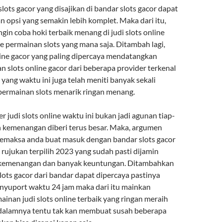
ots gacor yang disajikan di bandar slots gacor dapat
n opsi yang semakin lebih komplet. Maka dari itu,
gin coba hoki terbaik menang di judi slots online
e permainan slots yang mana saja. Ditambah lagi,
line gacor yang paling dipercaya mendatangkan
n slots online gacor dari beberapa provider terkenal
 yang waktu ini juga telah meniti banyak sekali
rmainan slots menarik ringan menang.
 judi slots online waktu ini bukan jadi agunan tiap-
 kemenangan diberi terus besar. Maka, argumen
emaksa anda buat masuk dengan bandar slots gacor
 rujukan terpilih 2023 yang sudah pasti dijamin
kemenangan dan banyak keuntungan. Ditambahkan
slots gacor dari bandar dapat dipercaya pastinya
enyuport waktu 24 jam maka dari itu mainkan
inan judi slots online terbaik yang ringan meraih
dalamnya tentu tak kan membuat susah beberapa