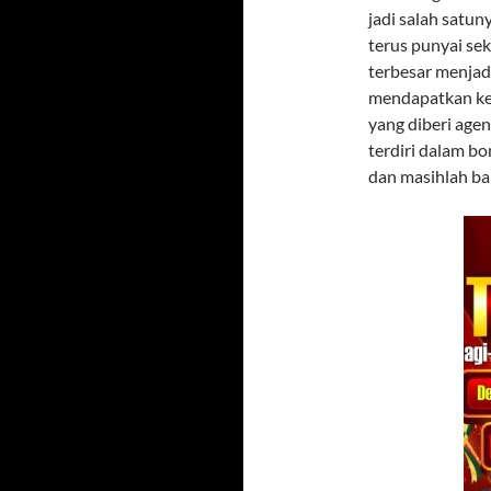
jadi salah satun
terus punyai se
terbesar menjad
mendapatkan ke
yang diberi agen
terdiri dalam bon
dan masihlah ba