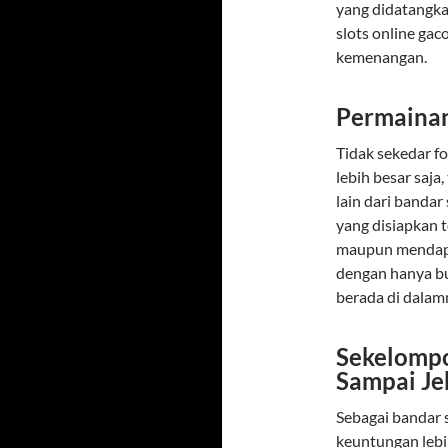
yang didatangkan
slots online gac
kemenangan.
Permainan
Tidak sekedar 
lebih besar saja
lain dari banda
yang disiapkan t
maupun mendapa
dengan hanya b
berada di dalam
Sekelompo
Sampai Je
Sebagai bandar s
keuntungan lebi