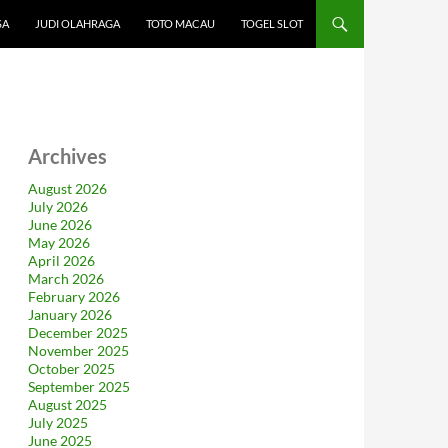
SA
JUDI OLAHRAGA
TOTO MACAU
TOGEL SLOT
Archives
August 2026
July 2026
June 2026
May 2026
April 2026
March 2026
February 2026
January 2026
December 2025
November 2025
October 2025
September 2025
August 2025
July 2025
June 2025