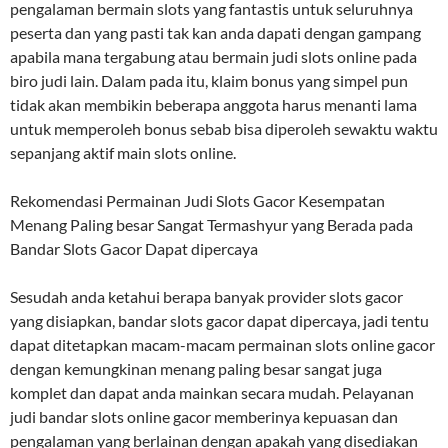
pengalaman bermain slots yang fantastis untuk seluruhnya
peserta dan yang pasti tak kan anda dapati dengan gampang
apabila mana tergabung atau bermain judi slots online pada
biro judi lain. Dalam pada itu, klaim bonus yang simpel pun
tidak akan membikin beberapa anggota harus menanti lama
untuk memperoleh bonus sebab bisa diperoleh sewaktu waktu
sepanjang aktif main slots online.
Rekomendasi Permainan Judi Slots Gacor Kesempatan
Menang Paling besar Sangat Termashyur yang Berada pada
Bandar Slots Gacor Dapat dipercaya
Sesudah anda ketahui berapa banyak provider slots gacor
yang disiapkan, bandar slots gacor dapat dipercaya, jadi tentu
dapat ditetapkan macam-macam permainan slots online gacor
dengan kemungkinan menang paling besar sangat juga
komplet dan dapat anda mainkan secara mudah. Pelayanan
judi bandar slots online gacor memberinya kepuasan dan
pengalaman yang berlainan dengan apakah yang disediakan