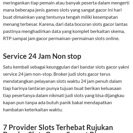
meringankan tiap pemain atau banyak peserta dalam mengerti
mana beberapa jenis games slots yang sangat gacor ini hari
buat dimainkan yang tentunya tengah miliki kesempatan
menang terbesar. Karena, dari data bocoran slots gacor lantas
pastinya menghadirkan data yang komplet berkaitan skema,
RTP sampai jam gacor permainan-permainan slots online.
Service 24 Jam Non stop
Satu kembali sebagai keunggulan dari bandar slots gacor yakni
service 24 jam non-stop. Broker judi slots gacor terus
mendatangkan pelayanan slots waktu 24 jam penuh dalam
tiap harinya lantaran punya tujuan buat berikan keluasaan
tiap pesertanya dalam nikmati judi slots yang bisa dijangkau
kapan pun tanpa ada butuh panik bakal mendapatkan
hambatan keterkaitan waktu.
7 Provider Slots Terhebat Rujukan