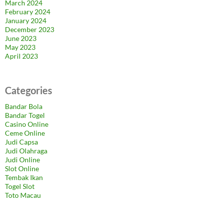
March 2024
February 2024
January 2024
December 2023
June 2023
May 2023
April 2023
Categories
Bandar Bola
Bandar Togel
Casino Online
Ceme Online
Judi Capsa
Judi Olahraga
Judi Online
Slot Online
Tembak Ikan
Togel Slot
Toto Macau