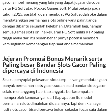
gacor simpel menang yang lain yang dapat juga anda coba
yaitu PG Soft atau Pocket Games Soft. Mulai bekerja pada
tahun 2015, pastilah udah membuat PG Soft sudah oke dalam
mendatangkan permainan slots online yang paling andal
dengan dibantu sejumlah kelebihan. Ditambah lagi, hampir
semua games slots online keluaran PG Soft miliki RTP paling
tinggi maka dari itu benar-benar punya potensi memberi
kemungkinan kemenangan tiap saat anda memainkan.
Jejeran Promosi Bonus Menarik serta
Paling besar Bandar Slots Gacor Paling
dipercaya di Indonesia
Selaku penyuplai pelayanan slots terpilih yang mendatangkan
banyak permainan slots gacor, sudah pasti bandar slots gacor
selalu menanggung tiap-tiap anggota berkesempatan
memperoleh kemenangan dari tiap apapun itu model
permainan slots dimainkan didalamnya. Tapi demikian,agen
judi slots gacor bisa dipercaya bukan sekedar focus saja dalam