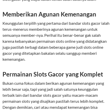
Memberikan Agunan Kemenangan
Keunggulan terpilih yang pertama dari bandar slots gacor ialah
terus-menerus memberinya agunan kemenangan untuk
semuanya member-nya. Perihal itu benar-benar gak salah
karena kebanyakan permainan slots online yang didatangkan
juga pastilah terbagi dalam beberapa game judi slots online
gacor yang ditetapkan bakalan selalu sanggup memberi
kemenangan.
Permainan Slots Gacor yang Komplet
Bukan cuma fokus dalam berikan agunan kemenangan yang
lebih besar saja, tapi yang jadi salah satunya keunggulan
terbaik lain dari bandar slots gacor yaitu macam-macam
permainan slots yang disajikan pastilah terus lebih komplet.
Dengan demikian, cari atau mendapat kemenangan bisa