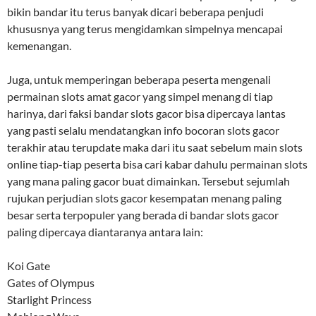
bikin bandar itu terus banyak dicari beberapa penjudi
khususnya yang terus mengidamkan simpelnya mencapai
kemenangan.
Juga, untuk memperingan beberapa peserta mengenali
permainan slots amat gacor yang simpel menang di tiap
harinya, dari faksi bandar slots gacor bisa dipercaya lantas
yang pasti selalu mendatangkan info bocoran slots gacor
terakhir atau terupdate maka dari itu saat sebelum main slots
online tiap-tiap peserta bisa cari kabar dahulu permainan slots
yang mana paling gacor buat dimainkan. Tersebut sejumlah
rujukan perjudian slots gacor kesempatan menang paling
besar serta terpopuler yang berada di bandar slots gacor
paling dipercaya diantaranya antara lain:
Koi Gate
Gates of Olympus
Starlight Princess