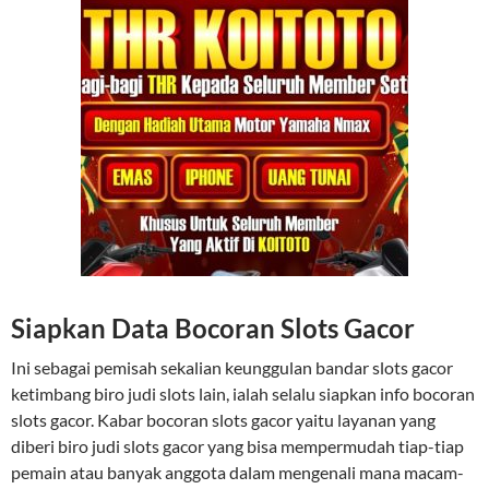
Siapkan Data Bocoran Slots Gacor
Ini sebagai pemisah sekalian keunggulan bandar slots gacor
ketimbang biro judi slots lain, ialah selalu siapkan info bocoran
slots gacor. Kabar bocoran slots gacor yaitu layanan yang
diberi biro judi slots gacor yang bisa mempermudah tiap-tiap
pemain atau banyak anggota dalam mengenali mana macam-