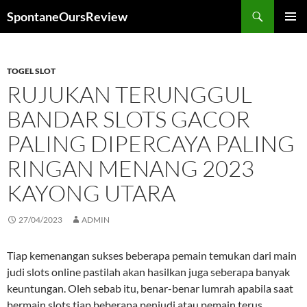
Search
SpontaneOursReview
SKIP
PRIMAR
TO
MENU
CONTENT
TOGEL SLOT
RUJUKAN TERUNGGUL
BANDAR SLOTS GACOR
PALING DIPERCAYA PALING
RINGAN MENANG 2023
KAYONG UTARA
27/04/2023
ADMIN
Tiap kemenangan sukses beberapa pemain temukan dari main
judi slots online pastilah akan hasilkan juga seberapa banyak
keuntungan. Oleh sebab itu, benar-benar lumrah apabila saat
bermain slots tiap beberapa penjudi atau pemain terus