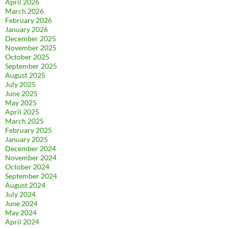
April 2026
March 2026
February 2026
January 2026
December 2025
November 2025
October 2025
September 2025
August 2025
July 2025
June 2025
May 2025
April 2025
March 2025
February 2025
January 2025
December 2024
November 2024
October 2024
September 2024
August 2024
July 2024
June 2024
May 2024
April 2024