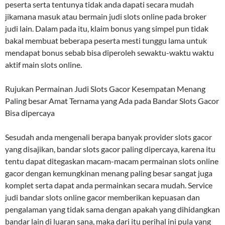
peserta serta tentunya tidak anda dapati secara mudah
jikamana masuk atau bermain judi slots online pada broker
judi lain. Dalam pada itu, klaim bonus yang simpel pun tidak
bakal membuat beberapa peserta mesti tunggu lama untuk
mendapat bonus sebab bisa diperoleh sewaktu-waktu waktu
aktif main slots online.
Rujukan Permainan Judi Slots Gacor Kesempatan Menang
Paling besar Amat Ternama yang Ada pada Bandar Slots Gacor
Bisa dipercaya
Sesudah anda mengenali berapa banyak provider slots gacor
yang disajikan, bandar slots gacor paling dipercaya, karena itu
tentu dapat ditegaskan macam-macam permainan slots online
gacor dengan kemungkinan menang paling besar sangat juga
komplet serta dapat anda permainkan secara mudah. Service
judi bandar slots online gacor memberikan kepuasan dan
pengalaman yang tidak sama dengan apakah yang dihidangkan
bandar lain di luaran sana, maka dari itu perihal ini pula yang