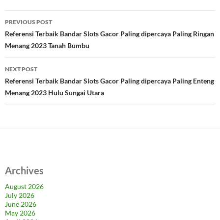
Post
PREVIOUS POST
navigation
Referensi Terbaik Bandar Slots Gacor Paling dipercaya Paling Ringan
Menang 2023 Tanah Bumbu
NEXT POST
Referensi Terbaik Bandar Slots Gacor Paling dipercaya Paling Enteng
Menang 2023 Hulu Sungai Utara
Archives
August 2026
July 2026
June 2026
May 2026