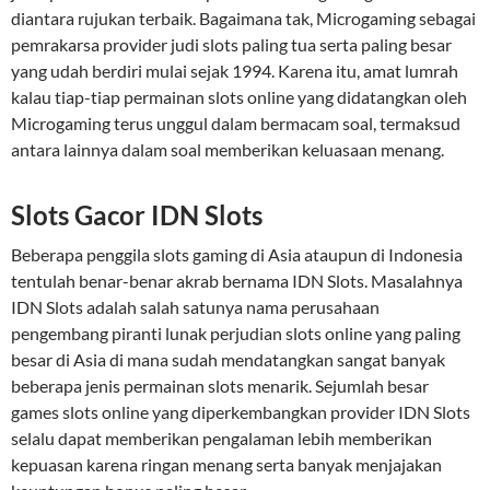
diantara rujukan terbaik. Bagaimana tak, Microgaming sebagai
pemrakarsa provider judi slots paling tua serta paling besar
yang udah berdiri mulai sejak 1994. Karena itu, amat lumrah
kalau tiap-tiap permainan slots online yang didatangkan oleh
Microgaming terus unggul dalam bermacam soal, termaksud
antara lainnya dalam soal memberikan keluasaan menang.
Slots Gacor IDN Slots
Beberapa penggila slots gaming di Asia ataupun di Indonesia
tentulah benar-benar akrab bernama IDN Slots. Masalahnya
IDN Slots adalah salah satunya nama perusahaan
pengembang piranti lunak perjudian slots online yang paling
besar di Asia di mana sudah mendatangkan sangat banyak
beberapa jenis permainan slots menarik. Sejumlah besar
games slots online yang diperkembangkan provider IDN Slots
selalu dapat memberikan pengalaman lebih memberikan
kepuasan karena ringan menang serta banyak menjajakan