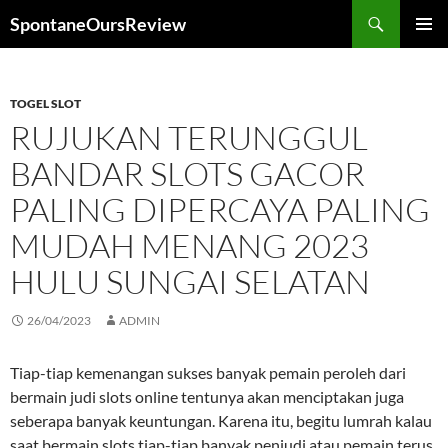
Search
SpontaneOursReview
SKIP
PRIMAR
TO
MENU
CONTENT
TOGEL SLOT
RUJUKAN TERUNGGUL
BANDAR SLOTS GACOR
PALING DIPERCAYA PALING
MUDAH MENANG 2023
HULU SUNGAI SELATAN
26/04/2023
ADMIN
Tiap-tiap kemenangan sukses banyak pemain peroleh dari
bermain judi slots online tentunya akan menciptakan juga
seberapa banyak keuntungan. Karena itu, begitu lumrah kalau
saat bermain slots tiap-tiap banyak penjudi atau pemain terus