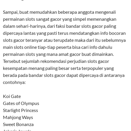
Sampai, buat memudahkan beberapa anggota mengenali
permainan slots sangat gacor yang simpel memenangkan
dalam sehari-harinya, dari faksi bandar slots gacor paling
dipercaya lantas yang pasti terus mendatangkan info bocoran
slots gacor teranyar atau terupdate maka dari itu sebelumnya
main slots online tiap-tiap peserta bisa cari info dahulu
permainan slots yang mana amat gacor buat dimainkan.
Tersebut sejumlah rekomendasi perjudian slots gacor
kesempatan menang paling besar serta terpopuler yang
berada pada bandar slots gacor dapat dipercaya di antaranya
contohnya:
Koi Gate
Gates of Olympus
Starlight Princess
Mahjong Ways
Sweet Bonanza