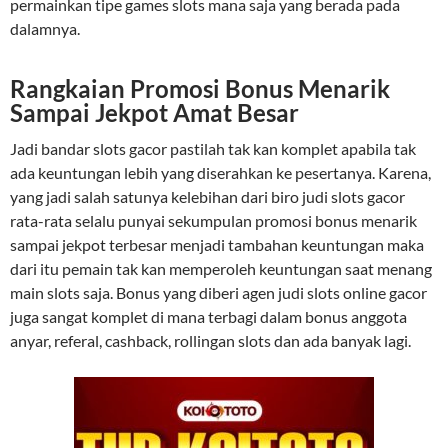
permainkan tipe games slots mana saja yang berada pada
dalamnya.
Rangkaian Promosi Bonus Menarik
Sampai Jekpot Amat Besar
Jadi bandar slots gacor pastilah tak kan komplet apabila tak
ada keuntungan lebih yang diserahkan ke pesertanya. Karena,
yang jadi salah satunya kelebihan dari biro judi slots gacor
rata-rata selalu punyai sekumpulan promosi bonus menarik
sampai jekpot terbesar menjadi tambahan keuntungan maka
dari itu pemain tak kan memperoleh keuntungan saat menang
main slots saja. Bonus yang diberi agen judi slots online gacor
juga sangat komplet di mana terbagi dalam bonus anggota
anyar, referal, cashback, rollingan slots dan ada banyak lagi.