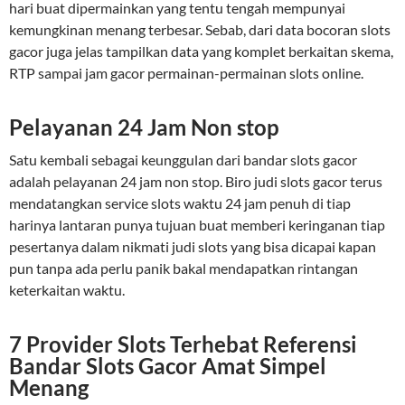
hari buat dipermainkan yang tentu tengah mempunyai
kemungkinan menang terbesar. Sebab, dari data bocoran slots
gacor juga jelas tampilkan data yang komplet berkaitan skema,
RTP sampai jam gacor permainan-permainan slots online.
Pelayanan 24 Jam Non stop
Satu kembali sebagai keunggulan dari bandar slots gacor
adalah pelayanan 24 jam non stop. Biro judi slots gacor terus
mendatangkan service slots waktu 24 jam penuh di tiap
harinya lantaran punya tujuan buat memberi keringanan tiap
pesertanya dalam nikmati judi slots yang bisa dicapai kapan
pun tanpa ada perlu panik bakal mendapatkan rintangan
keterkaitan waktu.
7 Provider Slots Terhebat Referensi
Bandar Slots Gacor Amat Simpel
Menang