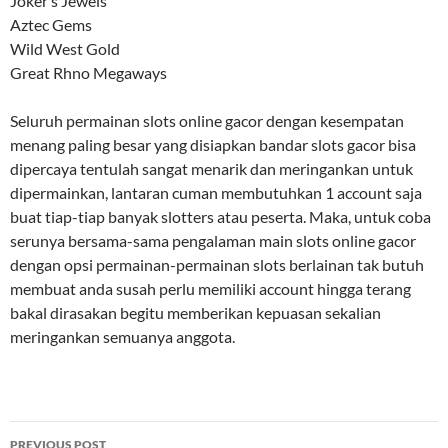
Joker’s Jewels
Aztec Gems
Wild West Gold
Great Rhno Megaways
Seluruh permainan slots online gacor dengan kesempatan
menang paling besar yang disiapkan bandar slots gacor bisa
dipercaya tentulah sangat menarik dan meringankan untuk
dipermainkan, lantaran cuman membutuhkan 1 account saja
buat tiap-tiap banyak slotters atau peserta. Maka, untuk coba
serunya bersama-sama pengalaman main slots online gacor
dengan opsi permainan-permainan slots berlainan tak butuh
membuat anda susah perlu memiliki account hingga terang
bakal dirasakan begitu memberikan kepuasan sekalian
meringankan semuanya anggota.
Post
PREVIOUS POST