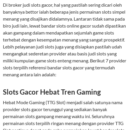
Di broker judi slots gacor, hal yang pastilah sering dicari oleh
banyaknya bettor ialah beberapa jenis permainan slots simpel
menang yang disajikan didalamnya. Lantaran tidak sama pada
biro judi lain, lewat bandar slots online gacor sudah dipastikan
akan gampang dalam mendapatkan sejumlah game slots
terhebat dengan kesempatan menang yang sangat prospektif.
Lebih pelayanan judi slots juga yang disiapkan pastilah udah
mengangkat sederetan provider atau basis judi slots yang
miliki kumpulan game slots enteng menang. Berikut 7 provider
slots terpilih referensi bandar slots gacor yang termudah
menang antara lain adalah:
Slots Gacor Hebat Tren Gaming
Hebat Mode Gaming (TTG Slot) menjadi salah satunya nama
provider slots gacor terunggul yang sediakan banyak
permainan slots gampang menang waktu ini. Seluruhnya
permainan slots terpilih ringan menang dengan provider TTG