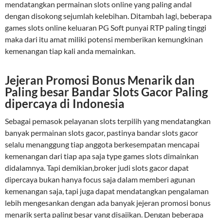
mendatangkan permainan slots online yang paling andal
dengan disokong sejumlah kelebihan. Ditambah lagi, beberapa
games slots online keluaran PG Soft punyai RTP paling tinggi
maka dari itu amat miliki potensi memberikan kemungkinan
kemenangan tiap kali anda memainkan.
Jejeran Promosi Bonus Menarik dan
Paling besar Bandar Slots Gacor Paling
dipercaya di Indonesia
Sebagai pemasok pelayanan slots terpilih yang mendatangkan
banyak permainan slots gacor, pastinya bandar slots gacor
selalu menanggung tiap anggota berkesempatan mencapai
kemenangan dari tiap apa saja type games slots dimainkan
didalamnya. Tapi demikian,broker judi slots gacor dapat
dipercaya bukan hanya focus saja dalam memberi agunan
kemenangan saja, tapi juga dapat mendatangkan pengalaman
lebih mengesankan dengan ada banyak jejeran promosi bonus
menarik serta paling besar yang disajikan. Dengan beberapa