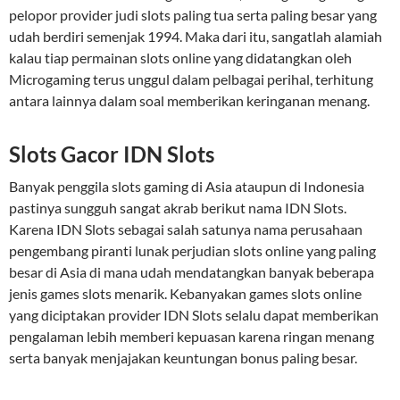
pelopor provider judi slots paling tua serta paling besar yang
udah berdiri semenjak 1994. Maka dari itu, sangatlah alamiah
kalau tiap permainan slots online yang didatangkan oleh
Microgaming terus unggul dalam pelbagai perihal, terhitung
antara lainnya dalam soal memberikan keringanan menang.
Slots Gacor IDN Slots
Banyak penggila slots gaming di Asia ataupun di Indonesia
pastinya sungguh sangat akrab berikut nama IDN Slots.
Karena IDN Slots sebagai salah satunya nama perusahaan
pengembang piranti lunak perjudian slots online yang paling
besar di Asia di mana udah mendatangkan banyak beberapa
jenis games slots menarik. Kebanyakan games slots online
yang diciptakan provider IDN Slots selalu dapat memberikan
pengalaman lebih memberi kepuasan karena ringan menang
serta banyak menjajakan keuntungan bonus paling besar.