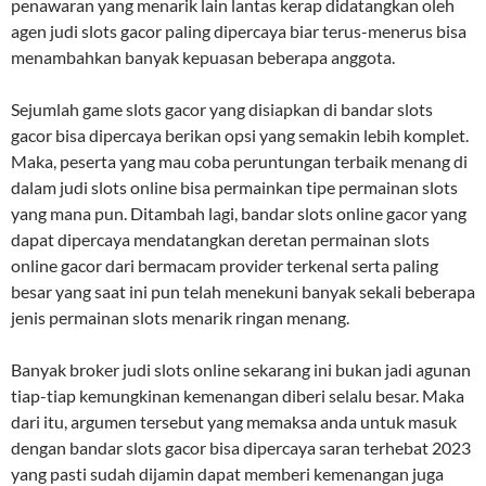
penawaran yang menarik lain lantas kerap didatangkan oleh
agen judi slots gacor paling dipercaya biar terus-menerus bisa
menambahkan banyak kepuasan beberapa anggota.
Sejumlah game slots gacor yang disiapkan di bandar slots
gacor bisa dipercaya berikan opsi yang semakin lebih komplet.
Maka, peserta yang mau coba peruntungan terbaik menang di
dalam judi slots online bisa permainkan tipe permainan slots
yang mana pun. Ditambah lagi, bandar slots online gacor yang
dapat dipercaya mendatangkan deretan permainan slots
online gacor dari bermacam provider terkenal serta paling
besar yang saat ini pun telah menekuni banyak sekali beberapa
jenis permainan slots menarik ringan menang.
Banyak broker judi slots online sekarang ini bukan jadi agunan
tiap-tiap kemungkinan kemenangan diberi selalu besar. Maka
dari itu, argumen tersebut yang memaksa anda untuk masuk
dengan bandar slots gacor bisa dipercaya saran terhebat 2023
yang pasti sudah dijamin dapat memberi kemenangan juga