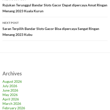
navigation
Rujukan Terunggul Bandar Slots Gacor Dapat dipercaya Amat Ringan
Menang 2023 Kuala Kurun
NEXT POST
Saran Terpilih Bandar Slots Gacor Bisa dipercaya Sangat Ringan
Menang 2023 Kubu
Archives
August 2026
July 2026
June 2026
May 2026
April 2026
March 2026
February 2026