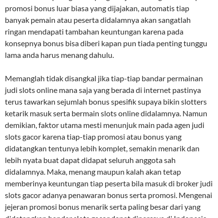
promosi bonus luar biasa yang dijajakan, automatis tiap
banyak pemain atau peserta didalamnya akan sangatlah
ringan mendapati tambahan keuntungan karena pada
konsepnya bonus bisa diberi kapan pun tiada penting tunggu
lama anda harus menang dahulu.
Memanglah tidak disangkal jika tiap-tiap bandar permainan
judi slots online mana saja yang berada di internet pastinya
terus tawarkan sejumlah bonus spesifik supaya bikin slotters
ketarik masuk serta bermain slots online didalamnya. Namun
demikian, faktor utama mesti menunjuk main pada agen judi
slots gacor karena tiap-tiap promosi atau bonus yang
didatangkan tentunya lebih komplet, semakin menarik dan
lebih nyata buat dapat didapat seluruh anggota sah
didalamnya. Maka, menang maupun kalah akan tetap
memberinya keuntungan tiap peserta bila masuk di broker judi
slots gacor adanya penawaran bonus serta promosi. Mengenai
jejeran promosi bonus menarik serta paling besar dari yang