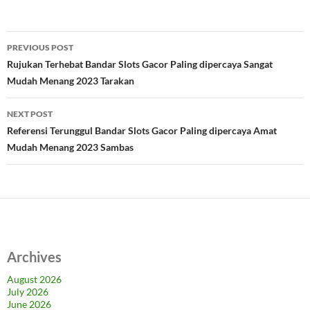
Post
PREVIOUS POST
navigation
Rujukan Terhebat Bandar Slots Gacor Paling dipercaya Sangat
Mudah Menang 2023 Tarakan
NEXT POST
Referensi Terunggul Bandar Slots Gacor Paling dipercaya Amat
Mudah Menang 2023 Sambas
Archives
August 2026
July 2026
June 2026