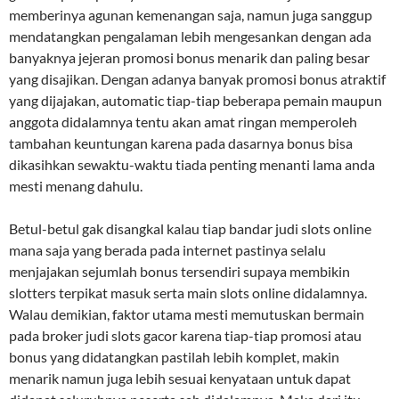
memberinya agunan kemenangan saja, namun juga sanggup
mendatangkan pengalaman lebih mengesankan dengan ada
banyaknya jejeran promosi bonus menarik dan paling besar
yang disajikan. Dengan adanya banyak promosi bonus atraktif
yang dijajakan, automatic tiap-tiap beberapa pemain maupun
anggota didalamnya tentu akan amat ringan memperoleh
tambahan keuntungan karena pada dasarnya bonus bisa
dikasihkan sewaktu-waktu tiada penting menanti lama anda
mesti menang dahulu.
Betul-betul gak disangkal kalau tiap bandar judi slots online
mana saja yang berada pada internet pastinya selalu
menjajakan sejumlah bonus tersendiri supaya membikin
slotters terpikat masuk serta main slots online didalamnya.
Walau demikian, faktor utama mesti memutuskan bermain
pada broker judi slots gacor karena tiap-tiap promosi atau
bonus yang didatangkan pastilah lebih komplet, makin
menarik namun juga lebih sesuai kenyataan untuk dapat