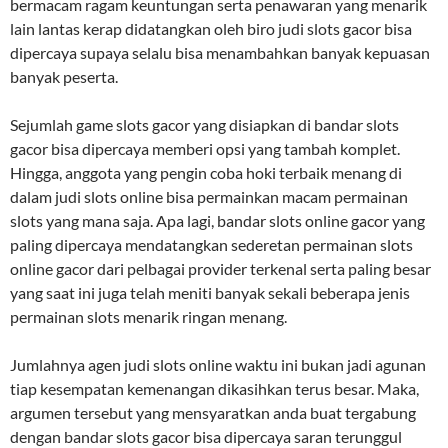
bermacam ragam keuntungan serta penawaran yang menarik
lain lantas kerap didatangkan oleh biro judi slots gacor bisa
dipercaya supaya selalu bisa menambahkan banyak kepuasan
banyak peserta.
Sejumlah game slots gacor yang disiapkan di bandar slots
gacor bisa dipercaya memberi opsi yang tambah komplet.
Hingga, anggota yang pengin coba hoki terbaik menang di
dalam judi slots online bisa permainkan macam permainan
slots yang mana saja. Apa lagi, bandar slots online gacor yang
paling dipercaya mendatangkan sederetan permainan slots
online gacor dari pelbagai provider terkenal serta paling besar
yang saat ini juga telah meniti banyak sekali beberapa jenis
permainan slots menarik ringan menang.
Jumlahnya agen judi slots online waktu ini bukan jadi agunan
tiap kesempatan kemenangan dikasihkan terus besar. Maka,
argumen tersebut yang mensyaratkan anda buat tergabung
dengan bandar slots gacor bisa dipercaya saran terunggul