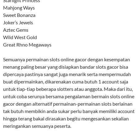
Starlight Princess
Mahjong Ways
Sweet Bonanza
Joker’s Jewels
Aztec Gems
Wild West Gold
Great Rhno Megaways
Semuanya permainan slots online gacor dengan kesempatan
menang paling besar yang disiapkan bandar slots gacor bisa
dipercaya pastinya sangat juga menarik serta mempermudah
buat dipermainkan, dikarenakan cuma butuh 1 account saja
untuk tiap-tiap beberapa slotters atau anggota. Maka dari itu,
untuk coba serunya bersama pengalaman bermain slots online
gacor dengan alternatif permainan-permainan slots berlainan
tak butuh membikin anda sukar perlu banyak memiliki account
hingga terang bakal dirasakan begitu mengesankan sekalian
meringankan semuanya peserta.