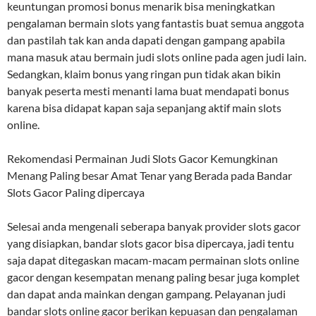
keuntungan promosi bonus menarik bisa meningkatkan
pengalaman bermain slots yang fantastis buat semua anggota
dan pastilah tak kan anda dapati dengan gampang apabila
mana masuk atau bermain judi slots online pada agen judi lain.
Sedangkan, klaim bonus yang ringan pun tidak akan bikin
banyak peserta mesti menanti lama buat mendapati bonus
karena bisa didapat kapan saja sepanjang aktif main slots
online.
Rekomendasi Permainan Judi Slots Gacor Kemungkinan
Menang Paling besar Amat Tenar yang Berada pada Bandar
Slots Gacor Paling dipercaya
Selesai anda mengenali seberapa banyak provider slots gacor
yang disiapkan, bandar slots gacor bisa dipercaya, jadi tentu
saja dapat ditegaskan macam-macam permainan slots online
gacor dengan kesempatan menang paling besar juga komplet
dan dapat anda mainkan dengan gampang. Pelayanan judi
bandar slots online gacor berikan kepuasan dan pengalaman