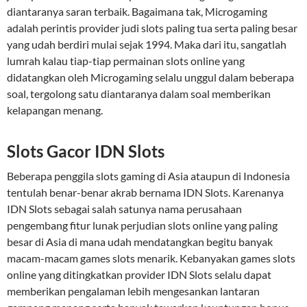
diantaranya saran terbaik. Bagaimana tak, Microgaming
adalah perintis provider judi slots paling tua serta paling besar
yang udah berdiri mulai sejak 1994. Maka dari itu, sangatlah
lumrah kalau tiap-tiap permainan slots online yang
didatangkan oleh Microgaming selalu unggul dalam beberapa
soal, tergolong satu diantaranya dalam soal memberikan
kelapangan menang.
Slots Gacor IDN Slots
Beberapa penggila slots gaming di Asia ataupun di Indonesia
tentulah benar-benar akrab bernama IDN Slots. Karenanya
IDN Slots sebagai salah satunya nama perusahaan
pengembang fitur lunak perjudian slots online yang paling
besar di Asia di mana udah mendatangkan begitu banyak
macam-macam games slots menarik. Kebanyakan games slots
online yang ditingkatkan provider IDN Slots selalu dapat
memberikan pengalaman lebih mengesankan lantaran