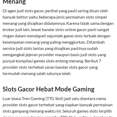
Menang
Di agen judi slots gacor, perihal yang pasti sering dicari oleh
banyak bettor yaitu beberapa jenis permainan slots simpel
menang yang disajikan didalamnya. Karena tidak sama dengan
broker judi lain, lewat bandar slots online gacor pasti sangat
ringan dalam mendapati sejumlah game slots terbaik dengan
kesempatan menang yang paling menggiurkan. Ditambah
service judi slots lantas yang disajikan pastinya sudah
mengangkat jejeran provider maupun basis judi slots yang
punyai kompilasi games slots enteng menang. Berikut 7
provider slots terhebat saran bandar slots gacor yang
termudah menang salah satunya ialah:
Slots Gacor Hebat Mode Gaming
Luar biasa Tren Gaming (TTG Slot) jadi satu diantara nama
provider slots gacor terhebat yang siapkan banyak permainan
slots gampang menang waktu ini. Seluruh games slots terpilih