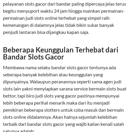
pelayanan slots gacor dari bandar paling dipercaya jelas terus
begitu menyuport waktu 24 jam hingga mainkan permainan-
permainan judi slots online terhebat yang simpel raih
kemenangan di dalamnya jelas tidak bikin sukar banyak
penjudi lantaran bisa dijangkau kapan saja.
Beberapa Keunggulan Terhebat dari
Bandar Slots Gacor
Membawa nama selaku bandar slots gacor tentunya ada
seberapa banyak kelebihan atau keunggulan yang
dipunyainya. Walaupun peranannya seperti sama agen judi
slots lain yakni menyiapkan sarana service bermain slots buat
bettor, tapi biro judi slots yang gacor pastinya mempunyai
lebih beberapa perihal menarik maka dari itu menjadi
pemikiran beberapa slotters untuk coba masuk dan bermain
slots online didalamnya. Akan halnya sejumlah kelebihan
terbaik dari bandar slots gacor yang wajib kalian kenali salah
satunya adalah: