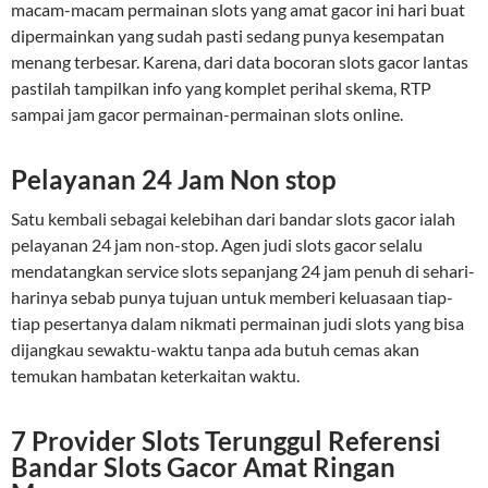
macam-macam permainan slots yang amat gacor ini hari buat
dipermainkan yang sudah pasti sedang punya kesempatan
menang terbesar. Karena, dari data bocoran slots gacor lantas
pastilah tampilkan info yang komplet perihal skema, RTP
sampai jam gacor permainan-permainan slots online.
Pelayanan 24 Jam Non stop
Satu kembali sebagai kelebihan dari bandar slots gacor ialah
pelayanan 24 jam non-stop. Agen judi slots gacor selalu
mendatangkan service slots sepanjang 24 jam penuh di sehari-
harinya sebab punya tujuan untuk memberi keluasaan tiap-
tiap pesertanya dalam nikmati permainan judi slots yang bisa
dijangkau sewaktu-waktu tanpa ada butuh cemas akan
temukan hambatan keterkaitan waktu.
7 Provider Slots Terunggul Referensi
Bandar Slots Gacor Amat Ringan