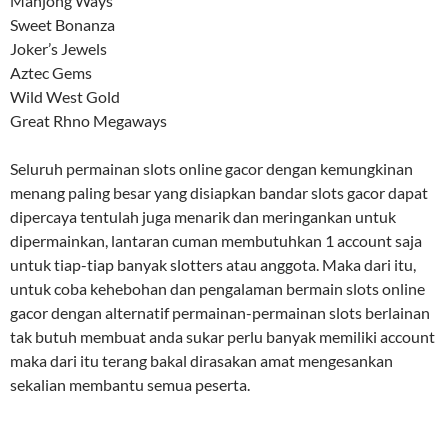
Mahjong Ways
Sweet Bonanza
Joker’s Jewels
Aztec Gems
Wild West Gold
Great Rhno Megaways
Seluruh permainan slots online gacor dengan kemungkinan
menang paling besar yang disiapkan bandar slots gacor dapat
dipercaya tentulah juga menarik dan meringankan untuk
dipermainkan, lantaran cuman membutuhkan 1 account saja
untuk tiap-tiap banyak slotters atau anggota. Maka dari itu,
untuk coba kehebohan dan pengalaman bermain slots online
gacor dengan alternatif permainan-permainan slots berlainan
tak butuh membuat anda sukar perlu banyak memiliki account
maka dari itu terang bakal dirasakan amat mengesankan
sekalian membantu semua peserta.