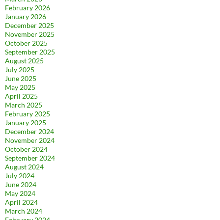
February 2026
January 2026
December 2025
November 2025
October 2025
September 2025
August 2025
July 2025
June 2025
May 2025
April 2025
March 2025
February 2025
January 2025
December 2024
November 2024
October 2024
September 2024
August 2024
July 2024
June 2024
May 2024
April 2024
March 2024
February 2024