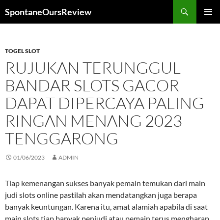
Search
SpontaneOursReview
SKIP
PRIMAR
TO
MENU
CONTENT
TOGEL SLOT
RUJUKAN TERUNGGUL
BANDAR SLOTS GACOR
DAPAT DIPERCAYA PALING
RINGAN MENANG 2023
TENGGARONG
01/06/2023
ADMIN
Tiap kemenangan sukses banyak pemain temukan dari main
judi slots online pastilah akan mendatangkan juga berapa
banyak keuntungan. Karena itu, amat alamiah apabila di saat
main slots tiap banyak penjudi atau pemain terus mengharap