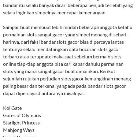
bandar itu selalu banyak dicari beberapa penjudi terlebih yang
selalu inginkan simpelnya mencapai kemenangan.
Sampai, buat membuat lebih mudah beberapa anggota ketahui
permainan slots sangat gacor yang simpel menang di sehari-
harinya, dari faksi bandar slots gacor bisa dipercaya lantas
tentunya selalu mendatangkan data bocoran slots gacor
terbaru atau terupdate maka saat sebelum bermain slots
online tiap-tiap anggota bisa cari kabar dahulu permainan
slots yang mana sangat gacor buat dimainkan. Berikut
sejumlah rujukan perjudian slots gacor kemungkinan menang
paling besar dan terkenal yang ada pada bandar slots gacor
dapat dipercaya diantaranya misalnya:
Koi Gate
Gates of Olympus
Starlight Princess
Mahjong Ways