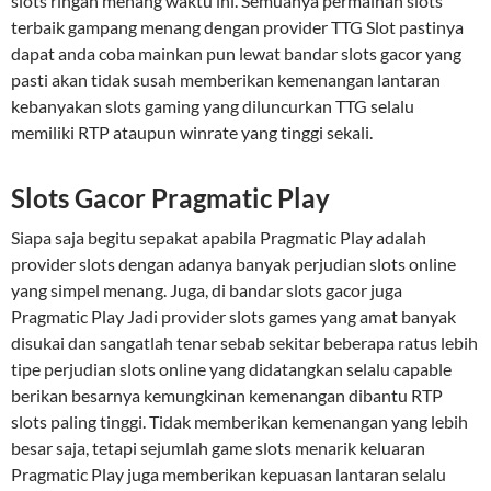
slots ringan menang waktu ini. Semuanya permainan slots
terbaik gampang menang dengan provider TTG Slot pastinya
dapat anda coba mainkan pun lewat bandar slots gacor yang
pasti akan tidak susah memberikan kemenangan lantaran
kebanyakan slots gaming yang diluncurkan TTG selalu
memiliki RTP ataupun winrate yang tinggi sekali.
Slots Gacor Pragmatic Play
Siapa saja begitu sepakat apabila Pragmatic Play adalah
provider slots dengan adanya banyak perjudian slots online
yang simpel menang. Juga, di bandar slots gacor juga
Pragmatic Play Jadi provider slots games yang amat banyak
disukai dan sangatlah tenar sebab sekitar beberapa ratus lebih
tipe perjudian slots online yang didatangkan selalu capable
berikan besarnya kemungkinan kemenangan dibantu RTP
slots paling tinggi. Tidak memberikan kemenangan yang lebih
besar saja, tetapi sejumlah game slots menarik keluaran
Pragmatic Play juga memberikan kepuasan lantaran selalu