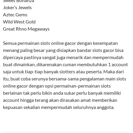
Sweet Bonanza
Joker’s Jewels
Aztec Gems
Wild West Gold
Great Rhno Megaways
Semua permainan slots online gacor dengan kesempatan
menang paling besar yang disiapkan bandar slots gacor bisa
dipercaya pastinya sangat juga menarik dan mempermudah
buat dimainkan, dikarenakan cuman membutuhkan 1 account
saja untuk tiap-tiap banyak slotters atau peserta. Maka dari
itu, buat coba serunya bersama-sama pengalaman main slots
online gacor dengan opsi permainan-permainan slots
berlainan tak perlu bikin anda sukar perlu banyak memiliki
account hingga terang akan dirasakan amat memberikan
kepuasan sekalian mempermudah seluruhnya anggota.