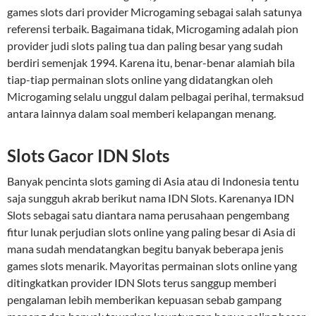
games slots dari provider Microgaming sebagai salah satunya
referensi terbaik. Bagaimana tidak, Microgaming adalah pion
provider judi slots paling tua dan paling besar yang sudah
berdiri semenjak 1994. Karena itu, benar-benar alamiah bila
tiap-tiap permainan slots online yang didatangkan oleh
Microgaming selalu unggul dalam pelbagai perihal, termaksud
antara lainnya dalam soal memberi kelapangan menang.
Slots Gacor IDN Slots
Banyak pencinta slots gaming di Asia atau di Indonesia tentu
saja sungguh akrab berikut nama IDN Slots. Karenanya IDN
Slots sebagai satu diantara nama perusahaan pengembang
fitur lunak perjudian slots online yang paling besar di Asia di
mana sudah mendatangkan begitu banyak beberapa jenis
games slots menarik. Mayoritas permainan slots online yang
ditingkatkan provider IDN Slots terus sanggup memberi
pengalaman lebih memberikan kepuasan sebab gampang