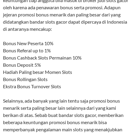
keuntungan tiap anggota bila masuk di broker judi slots gacor
oleh karena ada penawaran bonus serta promosi. Adapun
jejeran promosi bonus menarik dan paling besar dari yang
didatangkan bandar slots gacor dapat dipercaya di Indonesia
di antaranya mencakup:
Bonus New Peserta 10%
Bonus Referal up to 1%
Bonus Cashback Slots Permainan 10%
Bonus Deposit 5%
Hadiah Paling besar Momen Slots
Bonus Rollingan Slots
Ekstra Bonus Turnover Slots
Selainnya, ada banyak yang lain tentu saja promosi bonus
menarik serta paling besar lain selainnya dari yang kami
berikan di atas. Sebab buat bandar slots gacor, memberikan
beberapa keuntungan promosi bonus menarik bisa
memperbanyak pengalaman main slots yang menakjubkan