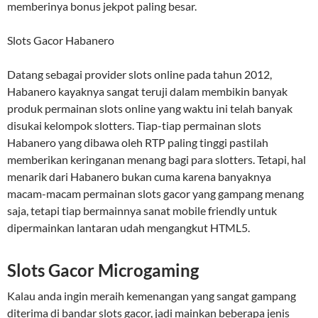
memberinya bonus jekpot paling besar.
Slots Gacor Habanero
Datang sebagai provider slots online pada tahun 2012,
Habanero kayaknya sangat teruji dalam membikin banyak
produk permainan slots online yang waktu ini telah banyak
disukai kelompok slotters. Tiap-tiap permainan slots
Habanero yang dibawa oleh RTP paling tinggi pastilah
memberikan keringanan menang bagi para slotters. Tetapi, hal
menarik dari Habanero bukan cuma karena banyaknya
macam-macam permainan slots gacor yang gampang menang
saja, tetapi tiap bermainnya sanat mobile friendly untuk
dipermainkan lantaran udah mengangkut HTML5.
Slots Gacor Microgaming
Kalau anda ingin meraih kemenangan yang sangat gampang
diterima di bandar slots gacor, jadi mainkan beberapa jenis