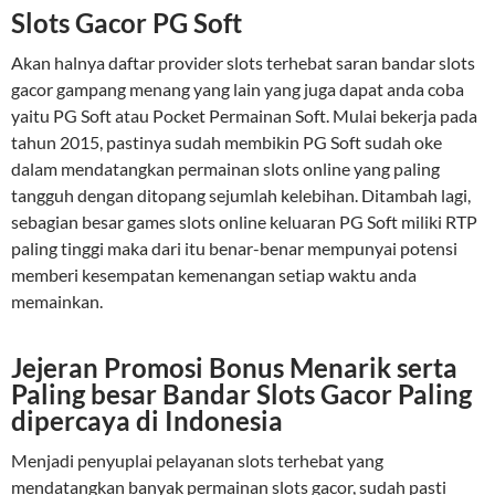
Slots Gacor PG Soft
Akan halnya daftar provider slots terhebat saran bandar slots
gacor gampang menang yang lain yang juga dapat anda coba
yaitu PG Soft atau Pocket Permainan Soft. Mulai bekerja pada
tahun 2015, pastinya sudah membikin PG Soft sudah oke
dalam mendatangkan permainan slots online yang paling
tangguh dengan ditopang sejumlah kelebihan. Ditambah lagi,
sebagian besar games slots online keluaran PG Soft miliki RTP
paling tinggi maka dari itu benar-benar mempunyai potensi
memberi kesempatan kemenangan setiap waktu anda
memainkan.
Jejeran Promosi Bonus Menarik serta
Paling besar Bandar Slots Gacor Paling
dipercaya di Indonesia
Menjadi penyuplai pelayanan slots terhebat yang
mendatangkan banyak permainan slots gacor, sudah pasti