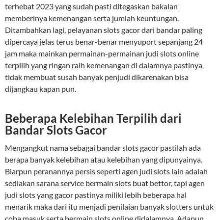
terhebat 2023 yang sudah pasti ditegaskan bakalan
memberinya kemenangan serta jumlah keuntungan.
Ditambahkan lagi, pelayanan slots gacor dari bandar paling
dipercaya jelas terus benar-benar menyuport sepanjang 24
jam maka mainkan permainan-permainan judi slots online
terpilih yang ringan raih kemenangan di dalamnya pastinya
tidak membuat susah banyak penjudi dikarenakan bisa
dijangkau kapan pun.
Beberapa Kelebihan Terpilih dari
Bandar Slots Gacor
Mengangkut nama sebagai bandar slots gacor pastilah ada
berapa banyak kelebihan atau kelebihan yang dipunyainya.
Biarpun peranannya persis seperti agen judi slots lain adalah
sediakan sarana service bermain slots buat bettor, tapi agen
judi slots yang gacor pastinya miliki lebih beberapa hal
menarik maka dari itu menjadi penilaian banyak slotters untuk
coba masuk serta bermain slots online didalamnya. Adapun