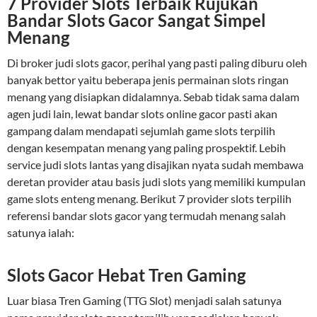
7 Provider Slots Terbaik Rujukan
Bandar Slots Gacor Sangat Simpel
Menang
Di broker judi slots gacor, perihal yang pasti paling diburu oleh
banyak bettor yaitu beberapa jenis permainan slots ringan
menang yang disiapkan didalamnya. Sebab tidak sama dalam
agen judi lain, lewat bandar slots online gacor pasti akan
gampang dalam mendapati sejumlah game slots terpilih
dengan kesempatan menang yang paling prospektif. Lebih
service judi slots lantas yang disajikan nyata sudah membawa
deretan provider atau basis judi slots yang memiliki kumpulan
game slots enteng menang. Berikut 7 provider slots terpilih
referensi bandar slots gacor yang termudah menang salah
satunya ialah:
Slots Gacor Hebat Tren Gaming
Luar biasa Tren Gaming (TTG Slot) menjadi salah satunya