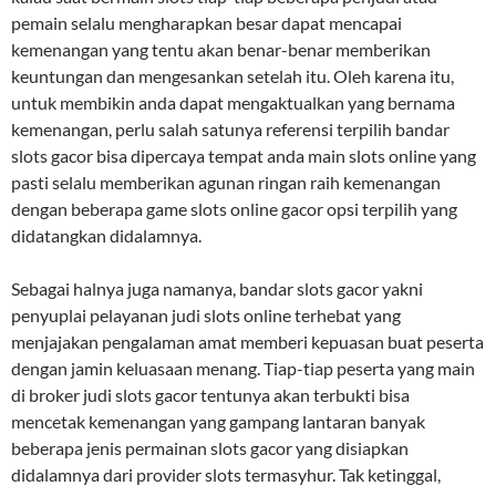
pemain selalu mengharapkan besar dapat mencapai
kemenangan yang tentu akan benar-benar memberikan
keuntungan dan mengesankan setelah itu. Oleh karena itu,
untuk membikin anda dapat mengaktualkan yang bernama
kemenangan, perlu salah satunya referensi terpilih bandar
slots gacor bisa dipercaya tempat anda main slots online yang
pasti selalu memberikan agunan ringan raih kemenangan
dengan beberapa game slots online gacor opsi terpilih yang
didatangkan didalamnya.
Sebagai halnya juga namanya, bandar slots gacor yakni
penyuplai pelayanan judi slots online terhebat yang
menjajakan pengalaman amat memberi kepuasan buat peserta
dengan jamin keluasaan menang. Tiap-tiap peserta yang main
di broker judi slots gacor tentunya akan terbukti bisa
mencetak kemenangan yang gampang lantaran banyak
beberapa jenis permainan slots gacor yang disiapkan
didalamnya dari provider slots termasyhur. Tak ketinggal,