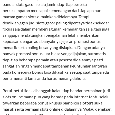
bandar slots gacor selalu jamin tiap-tiap peserta
berkesempatan mencapai kemenangan dari tiap apa pun
macam games slots dimainkan didalamnya. Tetapi
demikian,agen judi slots gacor paling dipercaya tidak sekedar
focus saja dalam memberi agunan kemenangan saja, tapi juga
sanggup mendatangkan pengalaman lebih memberikan
kepuasan dengan ada banyaknya jejeran promosi bonus
menarik serta paling besar yang disiapkan. Dengan adanya
banyak promosi bonus luar biasa yang dijajakan, automatis
tiap-tiap beberapa pemain atau peserta didalamnya pasti
sangatlah ringan mendapat tambahan keuntungan lantaran
pada konsepnya bonus bisa dikasihkan setiap saat tanpa ada
perlu menanti lama anda harus menang dahulu.
Betul-betul tidak disanggah kalau tiap bandar permainan judi
slots online mana pun yang berada pada internet tentu selalu
tawarkan beberapa bonus khusus biar bikin slotters suka
masuk serta bermain slots online didalamnya. Walau demikian,