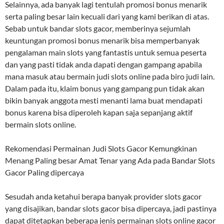
Selainnya, ada banyak lagi tentulah promosi bonus menarik
serta paling besar lain kecuali dari yang kami berikan di atas.
Sebab untuk bandar slots gacor, memberinya sejumlah
keuntungan promosi bonus menarik bisa memperbanyak
pengalaman main slots yang fantastis untuk semua peserta
dan yang pasti tidak anda dapati dengan gampang apabila
mana masuk atau bermain judi slots online pada biro judi lain.
Dalam pada itu, klaim bonus yang gampang pun tidak akan
bikin banyak anggota mesti menanti lama buat mendapati
bonus karena bisa diperoleh kapan saja sepanjang aktif
bermain slots online.
Rekomendasi Permainan Judi Slots Gacor Kemungkinan
Menang Paling besar Amat Tenar yang Ada pada Bandar Slots
Gacor Paling dipercaya
Sesudah anda ketahui berapa banyak provider slots gacor
yang disajikan, bandar slots gacor bisa dipercaya, jadi pastinya
dapat ditetapkan beberapa jenis permainan slots online gacor