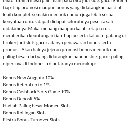
faktor utama mesti pilih main pada biro judi slots gacor karena
tiap-tiap promosi maupun bonus yang didatangkan pastilah
lebih komplet, semakin menarik namun juga lebih sesuai
kenyataan untuk dapat didapat seluruhnya peserta sah
didalamnya. Maka, menang maupun kalah tetap terus
memberikan keuntungan tiap-tiap peserta kalau tergabung di
broker judi slots gacor adanya penawaran bonus serta
promosi. Akan halnya jejeran promosi bonus menarik dan
paling besar dari yang didatangkan bandar slots gacor paling
dipercaya di Indonesia diantaranya mencakup:
Bonus New Anggota 10%
Bonus Referal up to 1%
Bonus Cashback Slots Game 10%
Bonus Deposit 5%
Hadiah Paling besar Momen Slots
Bonus Rollingan Slots
Ekstra Bonus Turnover Slots