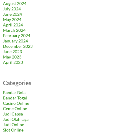
August 2024
July 2024
June 2024
May 2024
April 2024
March 2024
February 2024
January 2024
December 2023
June 2023
May 2023
April 2023
Categories
Bandar Bola
Bandar Togel
Casino Online
Ceme Online
Judi Capsa
Judi Olahraga
Judi Online
Slot Online