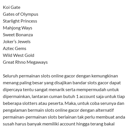
Koi Gate
Gates of Olympus
Starlight Princess
Mahjong Ways
Sweet Bonanza
Joker’s Jewels
Aztec Gems
Wild West Gold
Great Rhno Megaways
Seluruh permainan slots online gacor dengan kemungkinan
menang paling besar yang disajikan bandar slots gacor dapat
dipercaya tentu sangat menarik serta mempermudah untuk
dipermainkan, lantaran cuman butuh 1 account saja untuk tiap
beberapa slotters atau peserta. Maka, untuk coba serunya dan
pengalaman bermain slots online gacor dengan alternatif
permainan-permainan slots berlainan tak perlu membuat anda
susah harus banyak memiliki account hingga terang bakal