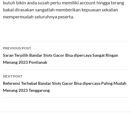
butuh bikin anda susah perlu memiliki account hingga terang
bakal dirasakan sangatlah memberikan kepuasan sekalian
mempermudah seluruhnya peserta.
Post
PREVIOUS POST
navigation
Saran Terpilih Bandar Slots Gacor Bisa dipercaya Sangat Ringan
Menang 2023 Pontianak
NEXT POST
Referensi Terhebat Bandar Slots Gacor Bisa dipercaya Paling Mudah
Menang 2023 Tenggarong