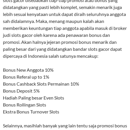
slots gacor disebabkan tiap-tiap promosi atau bonus yang
didatangkan yang pasti lebih komplet, semakin menarik juga
lebih sesuai kenyataan untuk dapat diraih seluruhnya anggota
sah didalamnya. Maka, menang maupun kalah akan
memberikan keuntungan tiap anggota apabila masuk di broker
judi slots gacor oleh karena ada penawaran bonus dan
promosi. Akan halnya jejeran promosi bonus menarik dan
paling besar dari yang didatangkan bandar slots gacor dapat
dipercaya di Indonesia salah satunya mencakup:
Bonus New Anggota 10%
Bonus Referal up to 1%
Bonus Cashback Slots Permainan 10%
Bonus Deposit 5%
Hadiah Paling besar Even Slots
Bonus Rollingan Slots
Ekstra Bonus Turnover Slots
Selainnya, masihlah banyak yang lain tentu saja promosi bonus