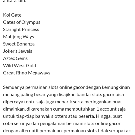
antara lain:
Koi Gate
Gates of Olympus
Starlight Princess
Mahjong Ways
Sweet Bonanza
Joker’s Jewels
Aztec Gems
Wild West Gold
Great Rhno Megaways
Semuanya permainan slots online gacor dengan kemungkinan
menang paling besar yang disajikan bandar slots gacor bisa
dipercaya tentu saja juga menarik serta meringankan buat
dimainkan, dikarenakan cuma membutuhkan 1 account saja
untuk tiap-tiap banyak slotters atau peserta. Hingga, buat
coba serunya dan pengalaman bermain slots online gacor
dengan alternatif permainan-permainan slots tidak serupa tak