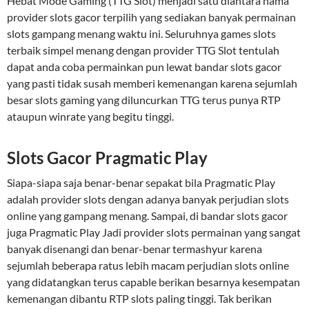
Hebat Mode Gaming (TTG Slot) menjadi satu diantara nama
provider slots gacor terpilih yang sediakan banyak permainan
slots gampang menang waktu ini. Seluruhnya games slots
terbaik simpel menang dengan provider TTG Slot tentulah
dapat anda coba permainkan pun lewat bandar slots gacor
yang pasti tidak susah memberi kemenangan karena sejumlah
besar slots gaming yang diluncurkan TTG terus punya RTP
ataupun winrate yang begitu tinggi.
Slots Gacor Pragmatic Play
Siapa-siapa saja benar-benar sepakat bila Pragmatic Play
adalah provider slots dengan adanya banyak perjudian slots
online yang gampang menang. Sampai, di bandar slots gacor
juga Pragmatic Play Jadi provider slots permainan yang sangat
banyak disenangi dan benar-benar termashyur karena
sejumlah beberapa ratus lebih macam perjudian slots online
yang didatangkan terus capable berikan besarnya kesempatan
kemenangan dibantu RTP slots paling tinggi. Tak berikan