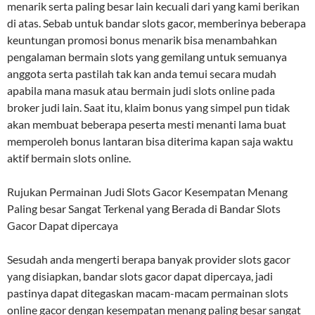
menarik serta paling besar lain kecuali dari yang kami berikan
di atas. Sebab untuk bandar slots gacor, memberinya beberapa
keuntungan promosi bonus menarik bisa menambahkan
pengalaman bermain slots yang gemilang untuk semuanya
anggota serta pastilah tak kan anda temui secara mudah
apabila mana masuk atau bermain judi slots online pada
broker judi lain. Saat itu, klaim bonus yang simpel pun tidak
akan membuat beberapa peserta mesti menanti lama buat
memperoleh bonus lantaran bisa diterima kapan saja waktu
aktif bermain slots online.
Rujukan Permainan Judi Slots Gacor Kesempatan Menang
Paling besar Sangat Terkenal yang Berada di Bandar Slots
Gacor Dapat dipercaya
Sesudah anda mengerti berapa banyak provider slots gacor
yang disiapkan, bandar slots gacor dapat dipercaya, jadi
pastinya dapat ditegaskan macam-macam permainan slots
online gacor dengan kesempatan menang paling besar sangat