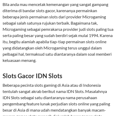
Bila anda mau mencetak kemenangan yang sangat gampang
diterima di bandar slots gacor, karenanya permainkan
beberapa jenis permainan slots dari provider Microgaming
sebagai salah satunya rujukan terbaik. Bagaimana tak,
Microgaming sebagai pemrakarsa provider judi slots paling tua
serta paling besar yang sudah berdiri sejak mulai 1994. Karena
itu, begitu alamiah apabila tiap-tiap permainan slots online
yang didatangkan oleh Microgaming terus unggul dalam
pelbagai hal, termaksud satu diantaranya dalam soal memberi
keluasaan menang.
Slots Gacor IDN Slots
Beberapa pecinta slots gaming di Asia atau di Indonesia
tentulah sangat akrab berikut nama IDN Slots. Masalahnya
IDN Slots sebagai satu diantaranya nama perusahaan
pengembang feature lunak perjudian slots online yang paling
besar di Asia di mana udah mendatangkan banyak macam-