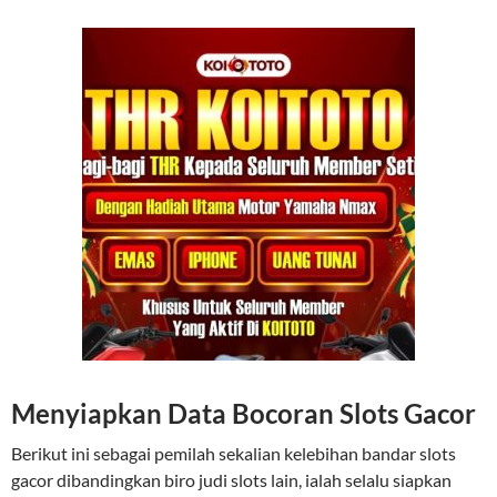
Menyiapkan Data Bocoran Slots Gacor
Berikut ini sebagai pemilah sekalian kelebihan bandar slots
gacor dibandingkan biro judi slots lain, ialah selalu siapkan