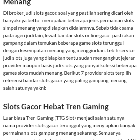
Menang
Di broker judi slots gacor, soal yang pastilah sering dicari oleh
banyaknya bettor merupakan beberapa jenis permainan slots
simpel menang yang disiapkan didalamnya. Sebab tidak sama
pada agen judi lain, lewat bandar slots online gacor pasti akan
gampang dalam temukan beberapa game slots terunggul
dengan kesempatan menang yang menggiurkan. Lebih service
judi slots juga yang disiapkan tentu sudah mengangkut jejeran
provider maupun basis judi slots yang punyai koleksi beberapa
games slots mudah menang. Berikut 7 provider slots terpilih
referensi bandar slots gacor yang paling gampang menang
salah satunya yakni:
Slots Gacor Hebat Tren Gaming
Luar biasa Tren Gaming (TTG Slot) menjadi salah satunya
nama provider slots gacor terunggul yang menyiapkan banyak
permainan slots gampang menang sekarang. Semuanya