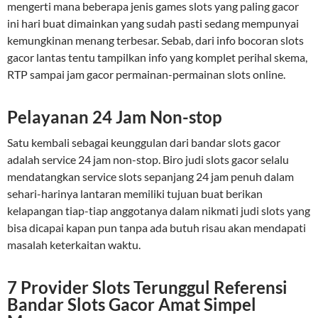
mengerti mana beberapa jenis games slots yang paling gacor
ini hari buat dimainkan yang sudah pasti sedang mempunyai
kemungkinan menang terbesar. Sebab, dari info bocoran slots
gacor lantas tentu tampilkan info yang komplet perihal skema,
RTP sampai jam gacor permainan-permainan slots online.
Pelayanan 24 Jam Non-stop
Satu kembali sebagai keunggulan dari bandar slots gacor
adalah service 24 jam non-stop. Biro judi slots gacor selalu
mendatangkan service slots sepanjang 24 jam penuh dalam
sehari-harinya lantaran memiliki tujuan buat berikan
kelapangan tiap-tiap anggotanya dalam nikmati judi slots yang
bisa dicapai kapan pun tanpa ada butuh risau akan mendapati
masalah keterkaitan waktu.
7 Provider Slots Terunggul Referensi
Bandar Slots Gacor Amat Simpel