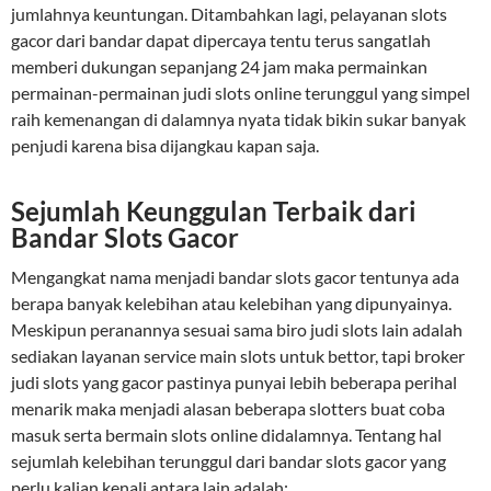
jumlahnya keuntungan. Ditambahkan lagi, pelayanan slots
gacor dari bandar dapat dipercaya tentu terus sangatlah
memberi dukungan sepanjang 24 jam maka permainkan
permainan-permainan judi slots online terunggul yang simpel
raih kemenangan di dalamnya nyata tidak bikin sukar banyak
penjudi karena bisa dijangkau kapan saja.
Sejumlah Keunggulan Terbaik dari
Bandar Slots Gacor
Mengangkat nama menjadi bandar slots gacor tentunya ada
berapa banyak kelebihan atau kelebihan yang dipunyainya.
Meskipun peranannya sesuai sama biro judi slots lain adalah
sediakan layanan service main slots untuk bettor, tapi broker
judi slots yang gacor pastinya punyai lebih beberapa perihal
menarik maka menjadi alasan beberapa slotters buat coba
masuk serta bermain slots online didalamnya. Tentang hal
sejumlah kelebihan terunggul dari bandar slots gacor yang
perlu kalian kenali antara lain adalah: