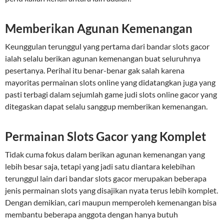
Memberikan Agunan Kemenangan
Keunggulan terunggul yang pertama dari bandar slots gacor
ialah selalu berikan agunan kemenangan buat seluruhnya
pesertanya. Perihal itu benar-benar gak salah karena
mayoritas permainan slots online yang didatangkan juga yang
pasti terbagi dalam sejumlah game judi slots online gacor yang
ditegaskan dapat selalu sanggup memberikan kemenangan.
Permainan Slots Gacor yang Komplet
Tidak cuma fokus dalam berikan agunan kemenangan yang
lebih besar saja, tetapi yang jadi satu diantara kelebihan
terunggul lain dari bandar slots gacor merupakan beberapa
jenis permainan slots yang disajikan nyata terus lebih komplet.
Dengan demikian, cari maupun memperoleh kemenangan bisa
membantu beberapa anggota dengan hanya butuh