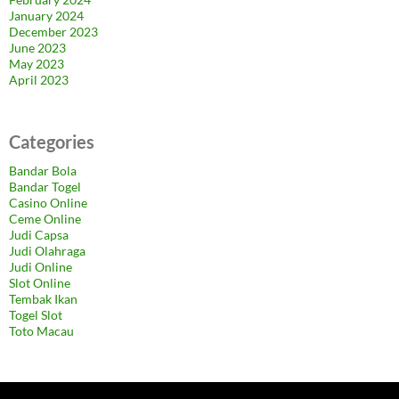
January 2024
December 2023
June 2023
May 2023
April 2023
Categories
Bandar Bola
Bandar Togel
Casino Online
Ceme Online
Judi Capsa
Judi Olahraga
Judi Online
Slot Online
Tembak Ikan
Togel Slot
Toto Macau