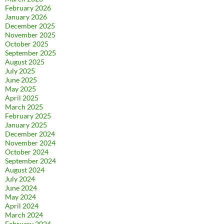
February 2026
January 2026
December 2025
November 2025
October 2025
September 2025
August 2025
July 2025
June 2025
May 2025
April 2025
March 2025
February 2025
January 2025
December 2024
November 2024
October 2024
September 2024
August 2024
July 2024
June 2024
May 2024
April 2024
March 2024
February 2024