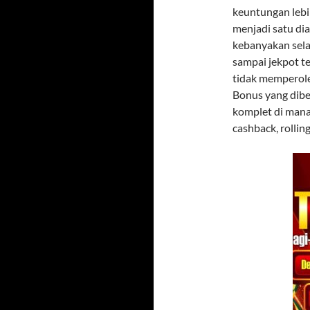
keuntungan lebi
menjadi satu dia
kebanyakan sel
sampai jekpot t
tidak memperole
Bonus yang diber
komplet di mana 
cashback, rollin