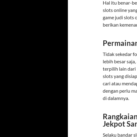
Hal itu benar-b
slots online yan
game judi slots
berikan kemena
Permainan
Tidak sekedar 
lebih besar saja
terpilih lain da
slots yang disia
cari atau mend
dengan perlu ma
di dalamnya.
Rangkaian
Jekpot Sa
Selaku bandar sl