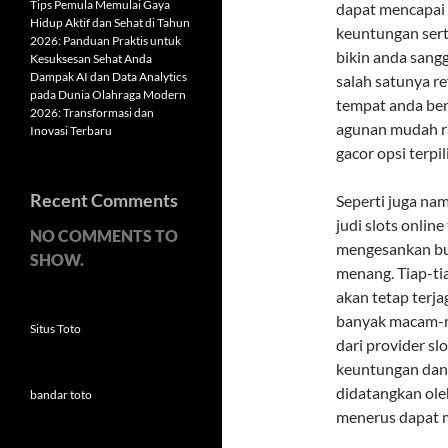
Tips Pemula Memulai Gaya
dapat mencapai
Hidup Aktif dan Sehat di Tahun
keuntungan sert
2026: Panduan Praktis untuk
bikin anda san
Kesuksesan Sehat Anda
Dampak AI dan Data Analytics
salah satunya re
pada Dunia Olahraga Modern
tempat anda ber
2026: Transformasi dan
agunan mudah r
Inovasi Terbaru
gacor opsi terpi
Recent Comments
Seperti juga na
judi slots onli
NO COMMENTS TO
mengesankan bu
SHOW.
menang. Tiap-tia
akan tetap terj
banyak macam-m
Situs Toto
dari provider sl
keuntungan dan 
didatangkan oleh
bandar toto
menerus dapat 