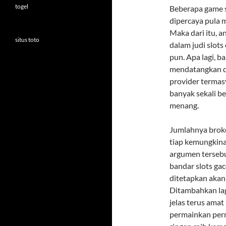
togel
Beberapa game sl
dipercaya pula 
Maka dari itu, a
situs toto
dalam judi slot
pun. Apa lagi, b
mendatangkan de
provider termasy
banyak sekali b
menang.
Jumlahnya broker
tiap kemungkina
argumen terseb
bandar slots gac
ditetapkan aka
Ditambahkan lagi
jelas terus ama
permainkan perm