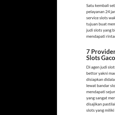
Satu kembali seb
pelayanan 24 ja
service slots w
tujuan buat mem
judi slots yang b
mendapati rinta
7 Provider
Slots Ga
Di agen judi slo
bettor yakni m
disiapkan didala
lewat bandar sl
mendapati sejum
yang sangat meng
disajikan pastil
slots yang milik