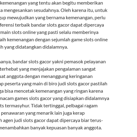
 kemenangan yang tentu akan begitu memberikan
a mengesankan sesudahnya. Oleh karena itu, untuk
ggup mewujudkan yang bernama kemenangan, perlu
ferensi terbaik bandar slots gacor dapat dipercaya
main slots online yang pasti selalu memberinya
aih kemenangan dengan sejumlah game slots online
lih yang didatangkan didalamnya.
manya, bandar slots gacor yakni pemasok pelayanan
ne terhebat yang menjajakan pengalaman sangat
at anggota dengan menanggung keringanan
p peserta yang main di biro judi slots gacor pastilah
aga bisa mencetak kemenangan yang ringan karena
acam games slots gacor yang disiapkan didalamnya
ots termasyhur. Tidak tertinggal, pelbagai ragam
penawaran yang menarik lain juga kerap
 agen judi slots gacor dapat dipercaya biar terus-
menambahkan banyak kepuasan banyak anggota.