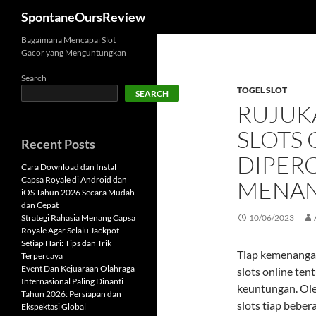
Search
SpontaneOursReview
Bagaimana Mencapai Slot
Gacor yang Menguntungkan
Search
TOGEL SLOT
SEARCH
RUJUK
SLOTS
Recent Posts
DIPER
Cara Download dan Instal
Capsa Royale di Android dan
MENAN
iOS Tahun 2026 Secara Mudah
dan Cepat
Strategi Rahasia Menang Capsa
10/06/2023
Royale Agar Selalu Jackpot
Setiap Hari: Tips dan Trik
Tiap kemenangan
Terpercaya
Event Dan Kejuaraan Olahraga
slots online te
Internasional Paling Dinanti
keuntungan. Ole
Tahun 2026: Persiapan dan
slots tiap bebe
Ekspektasi Global