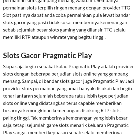
permainan slots gampang menang waktu ini. Semuanya
permainan slots terpilih ringan menang dengan provider TTG
Slot pastinya dapat anda coba permainkan pula lewat bandar
slots gacor yang pasti tidak sukar memberinya kemenangan
sebab sejumlah besar slots gaming yang dilansir TTG selalu
memiliki RTP ataupun winrate yang begitu tinggi.
Slots Gacor Pragmatic Play
Siapa saja begitu sepakat kalau Pragmatic Play adalah provider
slots dengan beberapa perjudian slots online yang gampang
menang. Sampai, di bandar slots gacor juga Pragmatic Play Jadi
provider slots permainan yang amat banyak disukai dan begitu
tenar lantaran sejumlah beberapa ratus lebih type perjudian
slots online yang didatangkan terus capable memberikan
besarnya kemungkinan kemenangan disokong RTP slots
paling tinggi. Tak memberinya kemenangan yang lebih besar
saja, tetapi sejumlah game slots menarik keluaran Pragmatic
Play sangat memberi kepuasan sebab selalu memberinya