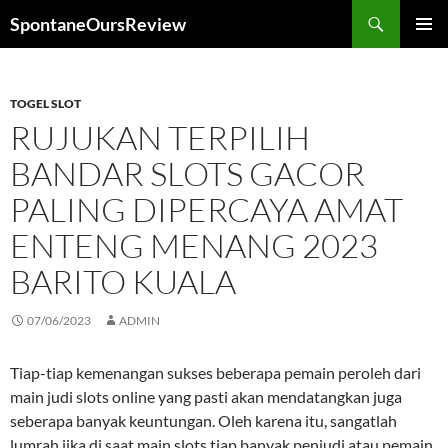
Search
SpontaneOursReview
SKIP
PRIMAR
TO
MENU
CONTENT
TOGEL SLOT
RUJUKAN TERPILIH
BANDAR SLOTS GACOR
PALING DIPERCAYA AMAT
ENTENG MENANG 2023
BARITO KUALA
07/06/2023
ADMIN
Tiap-tiap kemenangan sukses beberapa pemain peroleh dari
main judi slots online yang pasti akan mendatangkan juga
seberapa banyak keuntungan. Oleh karena itu, sangatlah
lumrah jika di saat main slots tiap banyak penjudi atau pemain