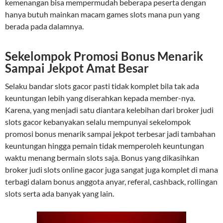
kemenangan bisa mempermudah beberapa peserta dengan
hanya butuh mainkan macam games slots mana pun yang
berada pada dalamnya.
Sekelompok Promosi Bonus Menarik
Sampai Jekpot Amat Besar
Selaku bandar slots gacor pasti tidak komplet bila tak ada
keuntungan lebih yang diserahkan kepada member-nya.
Karena, yang menjadi satu diantara kelebihan dari broker judi
slots gacor kebanyakan selalu mempunyai sekelompok
promosi bonus menarik sampai jekpot terbesar jadi tambahan
keuntungan hingga pemain tidak memperoleh keuntungan
waktu menang bermain slots saja. Bonus yang dikasihkan
broker judi slots online gacor juga sangat juga komplet di mana
terbagi dalam bonus anggota anyar, referal, cashback, rollingan
slots serta ada banyak yang lain.