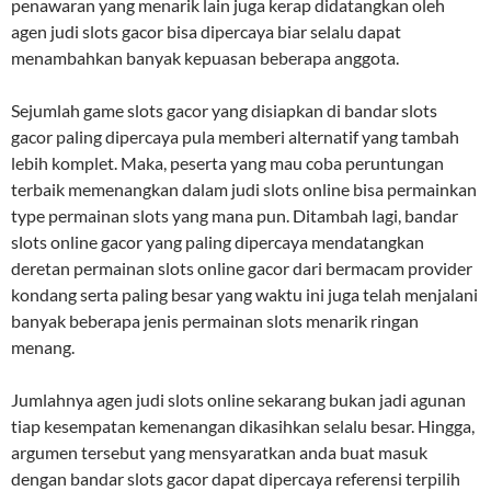
penawaran yang menarik lain juga kerap didatangkan oleh
agen judi slots gacor bisa dipercaya biar selalu dapat
menambahkan banyak kepuasan beberapa anggota.
Sejumlah game slots gacor yang disiapkan di bandar slots
gacor paling dipercaya pula memberi alternatif yang tambah
lebih komplet. Maka, peserta yang mau coba peruntungan
terbaik memenangkan dalam judi slots online bisa permainkan
type permainan slots yang mana pun. Ditambah lagi, bandar
slots online gacor yang paling dipercaya mendatangkan
deretan permainan slots online gacor dari bermacam provider
kondang serta paling besar yang waktu ini juga telah menjalani
banyak beberapa jenis permainan slots menarik ringan
menang.
Jumlahnya agen judi slots online sekarang bukan jadi agunan
tiap kesempatan kemenangan dikasihkan selalu besar. Hingga,
argumen tersebut yang mensyaratkan anda buat masuk
dengan bandar slots gacor dapat dipercaya referensi terpilih