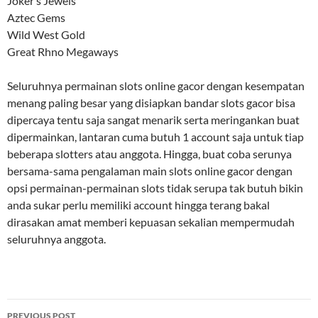
Joker’s Jewels
Aztec Gems
Wild West Gold
Great Rhno Megaways
Seluruhnya permainan slots online gacor dengan kesempatan
menang paling besar yang disiapkan bandar slots gacor bisa
dipercaya tentu saja sangat menarik serta meringankan buat
dipermainkan, lantaran cuma butuh 1 account saja untuk tiap
beberapa slotters atau anggota. Hingga, buat coba serunya
bersama-sama pengalaman main slots online gacor dengan
opsi permainan-permainan slots tidak serupa tak butuh bikin
anda sukar perlu memiliki account hingga terang bakal
dirasakan amat memberi kepuasan sekalian mempermudah
seluruhnya anggota.
Post
PREVIOUS POST