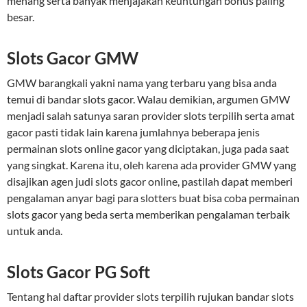
menang serta banyak menjajakan keuntungan bonus paling
besar.
Slots Gacor GMW
GMW barangkali yakni nama yang terbaru yang bisa anda
temui di bandar slots gacor. Walau demikian, argumen GMW
menjadi salah satunya saran provider slots terpilih serta amat
gacor pasti tidak lain karena jumlahnya beberapa jenis
permainan slots online gacor yang diciptakan, juga pada saat
yang singkat. Karena itu, oleh karena ada provider GMW yang
disajikan agen judi slots gacor online, pastilah dapat memberi
pengalaman anyar bagi para slotters buat bisa coba permainan
slots gacor yang beda serta memberikan pengalaman terbaik
untuk anda.
Slots Gacor PG Soft
Tentang hal daftar provider slots terpilih rujukan bandar slots