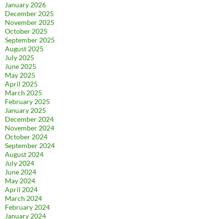
January 2026
December 2025
November 2025
October 2025
September 2025
August 2025
July 2025
June 2025
May 2025
April 2025
March 2025
February 2025
January 2025
December 2024
November 2024
October 2024
September 2024
August 2024
July 2024
June 2024
May 2024
April 2024
March 2024
February 2024
January 2024