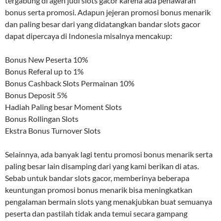
tergabung di agen judi slots gacor karena ada penawaran
bonus serta promosi. Adapun jejeran promosi bonus menarik
dan paling besar dari yang didatangkan bandar slots gacor
dapat dipercaya di Indonesia misalnya mencakup:
Bonus New Peserta 10%
Bonus Referal up to 1%
Bonus Cashback Slots Permainan 10%
Bonus Deposit 5%
Hadiah Paling besar Moment Slots
Bonus Rollingan Slots
Ekstra Bonus Turnover Slots
Selainnya, ada banyak lagi tentu promosi bonus menarik serta
paling besar lain disamping dari yang kami berikan di atas.
Sebab untuk bandar slots gacor, memberinya beberapa
keuntungan promosi bonus menarik bisa meningkatkan
pengalaman bermain slots yang menakjubkan buat semuanya
peserta dan pastilah tidak anda temui secara gampang