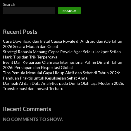
Search
SEARCH
Recent Posts
Cara Download dan Instal Capsa Royale di Android dan iOS Tahun
2026 Secara Mudah dan Cepat
Strategi Rahasia Menang Capsa Royale Agar Selalu Jackpot Setiap
Hari: Tips dan Trik Terpercaya
Event Dan Kejuaraan Olahraga Internasional Paling Dinanti Tahun
2026: Persiapan dan Ekspektasi Global
Tips Pemula Memulai Gaya Hidup Aktif dan Sehat di Tahun 2026:
Panduan Praktis untuk Kesuksesan Sehat Anda
Dampak AI dan Data Analytics pada Dunia Olahraga Modern 2026:
Transformasi dan Inovasi Terbaru
Recent Comments
NO COMMENTS TO SHOW.