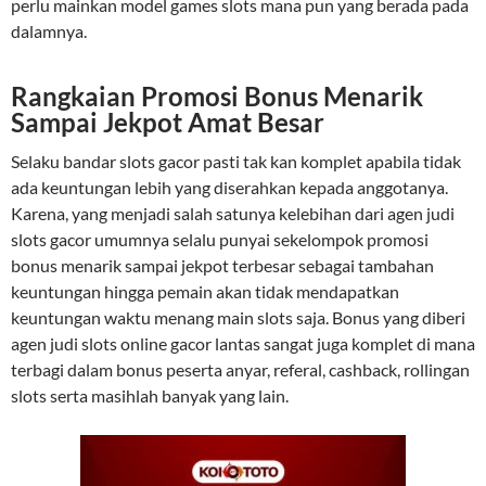
perlu mainkan model games slots mana pun yang berada pada
dalamnya.
Rangkaian Promosi Bonus Menarik
Sampai Jekpot Amat Besar
Selaku bandar slots gacor pasti tak kan komplet apabila tidak
ada keuntungan lebih yang diserahkan kepada anggotanya.
Karena, yang menjadi salah satunya kelebihan dari agen judi
slots gacor umumnya selalu punyai sekelompok promosi
bonus menarik sampai jekpot terbesar sebagai tambahan
keuntungan hingga pemain akan tidak mendapatkan
keuntungan waktu menang main slots saja. Bonus yang diberi
agen judi slots online gacor lantas sangat juga komplet di mana
terbagi dalam bonus peserta anyar, referal, cashback, rollingan
slots serta masihlah banyak yang lain.