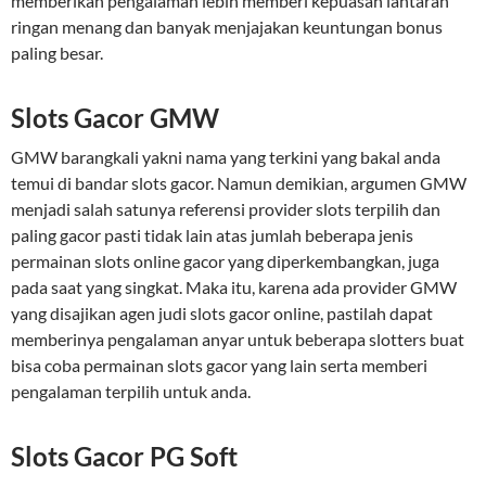
memberikan pengalaman lebih memberi kepuasan lantaran
ringan menang dan banyak menjajakan keuntungan bonus
paling besar.
Slots Gacor GMW
GMW barangkali yakni nama yang terkini yang bakal anda
temui di bandar slots gacor. Namun demikian, argumen GMW
menjadi salah satunya referensi provider slots terpilih dan
paling gacor pasti tidak lain atas jumlah beberapa jenis
permainan slots online gacor yang diperkembangkan, juga
pada saat yang singkat. Maka itu, karena ada provider GMW
yang disajikan agen judi slots gacor online, pastilah dapat
memberinya pengalaman anyar untuk beberapa slotters buat
bisa coba permainan slots gacor yang lain serta memberi
pengalaman terpilih untuk anda.
Slots Gacor PG Soft