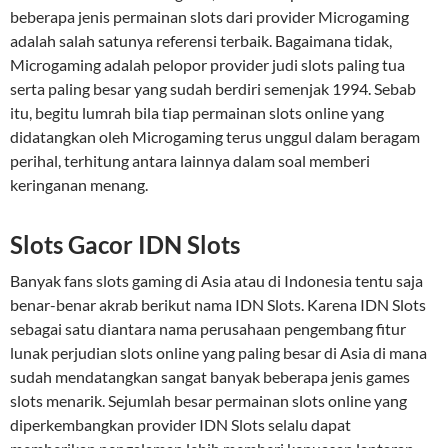
beberapa jenis permainan slots dari provider Microgaming
adalah salah satunya referensi terbaik. Bagaimana tidak,
Microgaming adalah pelopor provider judi slots paling tua
serta paling besar yang sudah berdiri semenjak 1994. Sebab
itu, begitu lumrah bila tiap permainan slots online yang
didatangkan oleh Microgaming terus unggul dalam beragam
perihal, terhitung antara lainnya dalam soal memberi
keringanan menang.
Slots Gacor IDN Slots
Banyak fans slots gaming di Asia atau di Indonesia tentu saja
benar-benar akrab berikut nama IDN Slots. Karena IDN Slots
sebagai satu diantara nama perusahaan pengembang fitur
lunak perjudian slots online yang paling besar di Asia di mana
sudah mendatangkan sangat banyak beberapa jenis games
slots menarik. Sejumlah besar permainan slots online yang
diperkembangkan provider IDN Slots selalu dapat