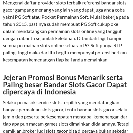
Mengenai daftar provider slots terbaik referensi bandar slots
gacor gampang menang yang lain yang dapat juga anda coba
yakni PG Soft atau Pocket Permainan Soft. Mulai bekerja pada
tahun 2015, pastinya sudah membuat PG Soft cukup oke
dalam mendatangkan permainan slots online yang tangguh
dengan dibantu sejumlah kelebihan. Ditambah lagi, hampir
semua permainan slots online keluaran PG Soft punya RTP
paling tinggi maka dari itu begitu mempunyai potensi berikan
kesempatan kemenangan tiap kali anda memainkan.
Jejeran Promosi Bonus Menarik serta
Paling besar Bandar Slots Gacor Dapat
dipercaya di Indonesia
Selaku pemasok service slots terpilih yang mendatangkan
banyak permainan slots gacor, tentu bandar slots gacor selalu
jamin tiap peserta berkesempatan mencapai kemenangan dari
tiap apa pun macam games slots dimainkan didalamnya. Tetapi
demikian,broker judi slots gacor bisa dipercaya bukan sekedar