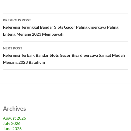
Post
PREVIOUS POST
navigation
Referensi Terunggul Bandar Slots Gacor Paling dipercaya Paling
Enteng Menang 2023 Mempawah
NEXT POST
Referensi Terbaik Bandar Slots Gacor Bisa dipercaya Sangat Mudah
Menang 2023 Batulicin
Archives
August 2026
July 2026
June 2026