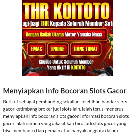
Menyiapkan Info Bocoran Slots Gacor
Berikut sebagai pembanding sekalian kelebihan bandar slots
gacor ketimbang broker judi slots lain, ialah terus-menerus
menyiapkan info bocoran slots gacor. Informasi bocoran slots
gacor ialah sarana yang dikasihkan biro judi slots gacor yang
bisa membantu tiap pemain atau banyak anggota dalam