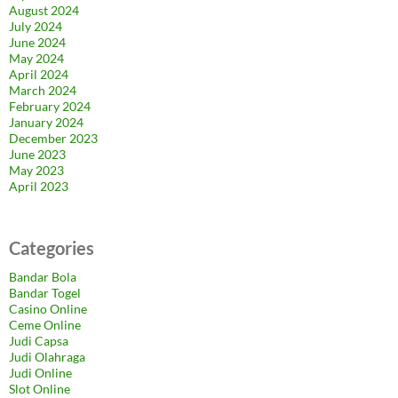
August 2024
July 2024
June 2024
May 2024
April 2024
March 2024
February 2024
January 2024
December 2023
June 2023
May 2023
April 2023
Categories
Bandar Bola
Bandar Togel
Casino Online
Ceme Online
Judi Capsa
Judi Olahraga
Judi Online
Slot Online