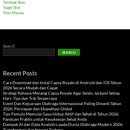
Tembak Ikan
Togel Slot
Toto Macau
Search
SEARCH
Recent Posts
Cara Download dan Instal Capsa Royale di Android dan iOS Tahun
2026 Secara Mudah dan Cepat
Strategi Rahasia Menang Capsa Royale Agar Selalu Jackpot Setiap
Hari: Tips dan Trik Terpercaya
Event Dan Kejuaraan Olahraga Internasional Paling Dinanti Tahun
2026: Persiapan dan Ekspektasi Global
Tips Pemula Memulai Gaya Hidup Aktif dan Sehat di Tahun 2026:
Panduan Praktis untuk Kesuksesan Sehat Anda
Dampak AI dan Data Analytics pada Dunia Olahraga Modern 2026:
Transformasi dan Inovasi Terbaru