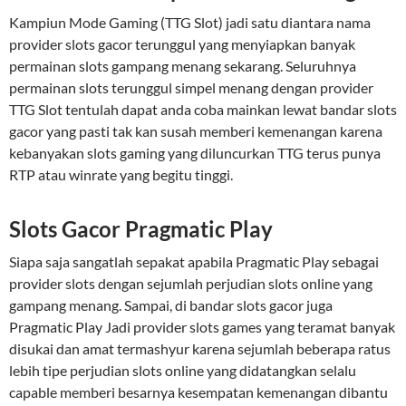
Kampiun Mode Gaming (TTG Slot) jadi satu diantara nama
provider slots gacor terunggul yang menyiapkan banyak
permainan slots gampang menang sekarang. Seluruhnya
permainan slots terunggul simpel menang dengan provider
TTG Slot tentulah dapat anda coba mainkan lewat bandar slots
gacor yang pasti tak kan susah memberi kemenangan karena
kebanyakan slots gaming yang diluncurkan TTG terus punya
RTP atau winrate yang begitu tinggi.
Slots Gacor Pragmatic Play
Siapa saja sangatlah sepakat apabila Pragmatic Play sebagai
provider slots dengan sejumlah perjudian slots online yang
gampang menang. Sampai, di bandar slots gacor juga
Pragmatic Play Jadi provider slots games yang teramat banyak
disukai dan amat termashyur karena sejumlah beberapa ratus
lebih tipe perjudian slots online yang didatangkan selalu
capable memberi besarnya kesempatan kemenangan dibantu