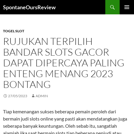
Search
SpontaneOursReview
SKIP
PRIMAR
TO
MENU
CONTENT
TOGEL SLOT
RUJUKAN TERPILIH
BANDAR SLOTS GACOR
DAPAT DIPERCAYA PALING
ENTENG MENANG 2023
BONTANG
27/05/2023
ADMIN
Tiap kemenangan sukses beberapa pemain peroleh dari
bermain judi slots online yang pasti akan mendatangkan juga
seberapa banyak keuntungan. Oleh sebab itu, sangatlah
alamiah jika saat bermain slots tiap beberapa penjudi atau