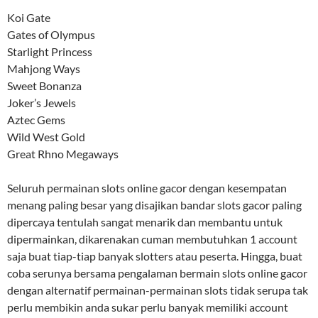
Koi Gate
Gates of Olympus
Starlight Princess
Mahjong Ways
Sweet Bonanza
Joker’s Jewels
Aztec Gems
Wild West Gold
Great Rhno Megaways
Seluruh permainan slots online gacor dengan kesempatan
menang paling besar yang disajikan bandar slots gacor paling
dipercaya tentulah sangat menarik dan membantu untuk
dipermainkan, dikarenakan cuman membutuhkan 1 account
saja buat tiap-tiap banyak slotters atau peserta. Hingga, buat
coba serunya bersama pengalaman bermain slots online gacor
dengan alternatif permainan-permainan slots tidak serupa tak
perlu membikin anda sukar perlu banyak memiliki account