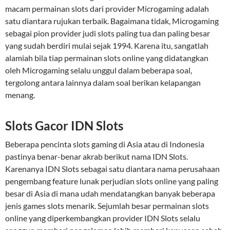
macam permainan slots dari provider Microgaming adalah
satu diantara rujukan terbaik. Bagaimana tidak, Microgaming
sebagai pion provider judi slots paling tua dan paling besar
yang sudah berdiri mulai sejak 1994. Karena itu, sangatlah
alamiah bila tiap permainan slots online yang didatangkan
oleh Microgaming selalu unggul dalam beberapa soal,
tergolong antara lainnya dalam soal berikan kelapangan
menang.
Slots Gacor IDN Slots
Beberapa pencinta slots gaming di Asia atau di Indonesia
pastinya benar-benar akrab berikut nama IDN Slots.
Karenanya IDN Slots sebagai satu diantara nama perusahaan
pengembang feature lunak perjudian slots online yang paling
besar di Asia di mana udah mendatangkan banyak beberapa
jenis games slots menarik. Sejumlah besar permainan slots
online yang diperkembangkan provider IDN Slots selalu