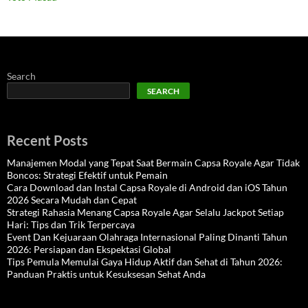
Search
SEARCH
Recent Posts
Manajemen Modal yang Tepat Saat Bermain Capsa Royale Agar Tidak
Boncos: Strategi Efektif untuk Pemain
Cara Download dan Instal Capsa Royale di Android dan iOS Tahun
2026 Secara Mudah dan Cepat
Strategi Rahasia Menang Capsa Royale Agar Selalu Jackpot Setiap
Hari: Tips dan Trik Terpercaya
Event Dan Kejuaraan Olahraga Internasional Paling Dinanti Tahun
2026: Persiapan dan Ekspektasi Global
Tips Pemula Memulai Gaya Hidup Aktif dan Sehat di Tahun 2026:
Panduan Praktis untuk Kesuksesan Sehat Anda