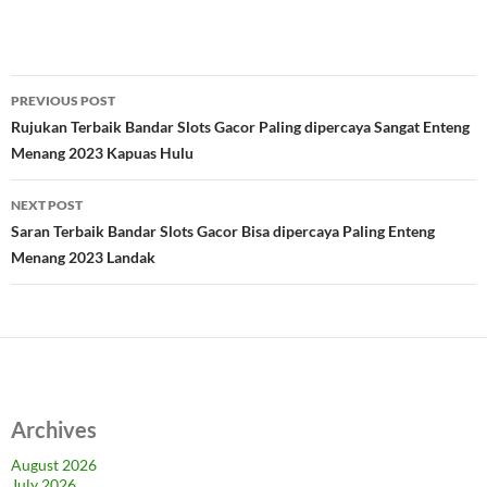
Post
PREVIOUS POST
navigation
Rujukan Terbaik Bandar Slots Gacor Paling dipercaya Sangat Enteng
Menang 2023 Kapuas Hulu
NEXT POST
Saran Terbaik Bandar Slots Gacor Bisa dipercaya Paling Enteng
Menang 2023 Landak
Archives
August 2026
July 2026