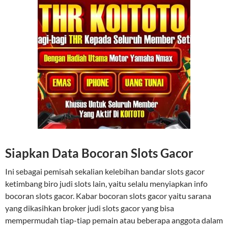
Siapkan Data Bocoran Slots Gacor
Ini sebagai pemisah sekalian kelebihan bandar slots gacor
ketimbang biro judi slots lain, yaitu selalu menyiapkan info
bocoran slots gacor. Kabar bocoran slots gacor yaitu sarana
yang dikasihkan broker judi slots gacor yang bisa
mempermudah tiap-tiap pemain atau beberapa anggota dalam