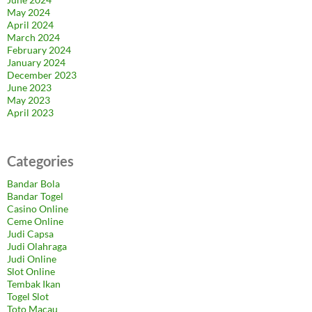
May 2024
April 2024
March 2024
February 2024
January 2024
December 2023
June 2023
May 2023
April 2023
Categories
Bandar Bola
Bandar Togel
Casino Online
Ceme Online
Judi Capsa
Judi Olahraga
Judi Online
Slot Online
Tembak Ikan
Togel Slot
Toto Macau