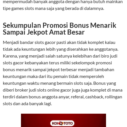
mempermudah banyak anggota dengan hanya butuh mainkan
tipe games slots mana saja yang berada di dalamnya.
Sekumpulan Promosi Bonus Menarik
Sampai Jekpot Amat Besar
Menjadi bandar slots gacor pasti akan tidak komplet kalau
tidak ada keuntungan lebih yang diserahkan ke anggotanya.
Karena, yang menjadi salah satunya kelebihan dari biro judi
slots gacor kebanyakan terus miliki sekelompok promosi
bonus menarik sampai jekpot terbesar menjadi tambahan
keuntungan maka dari itu pemain tidak memperoleh
keuntungan waktu menang bermain slots saja. Bonus yang
diberi broker judi slots online gacor juga juga komplet di mana
terdiri dalam bonus anggota anyar, referal, cashback, rollingan
slots dan ada banyak lagi.