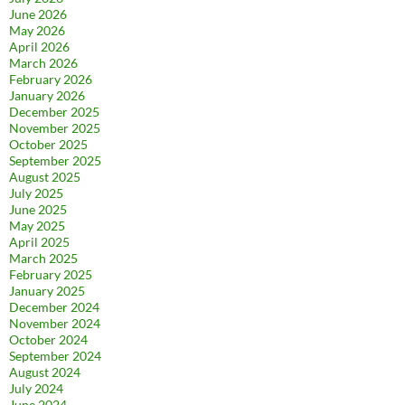
June 2026
May 2026
April 2026
March 2026
February 2026
January 2026
December 2025
November 2025
October 2025
September 2025
August 2025
July 2025
June 2025
May 2025
April 2025
March 2025
February 2025
January 2025
December 2024
November 2024
October 2024
September 2024
August 2024
July 2024
June 2024