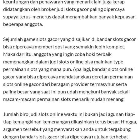
keuntungan dan penawaran yang menarik lain juga kerap
didatangkan oleh broker judi slots gacor paling dipercaya
supaya terus-menerus dapat menambahkan banyak kepuasan
beberapa anggota.
Sejumlah game slots gacor yang disajikan di bandar slots gacor
bisa dipercaya memberi opsi yang semakin lebih komplet.
Maka dari itu, anggota yang ingin coba hoki terbaik
memenangkan dalam judi slots online bisa mainkan type
permainan slots yang mana pun. Apa lagi, bandar slots online
gacor yang bisa dipercaya mendatangkan deretan permainan
slots online gacor dari beragam provider termasyhur serta
paling besar yang saat ini pun udah menekuni banyak sekali
macam-macam permainan slots menarik mudah menang.
Jumlah biro judi slots online waktu ini bukan jadi agunan tiap-
tiap kemungkinan kemenangan dikasihkan terus besar. Hingga,
argumen tersebut yang menyaratkan anda untuk tergabung
dengan bandar slots gacor bisa dipercaya rujukan terhebat