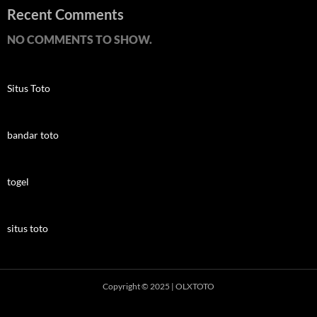
Recent Comments
NO COMMENTS TO SHOW.
Situs Toto
bandar toto
togel
situs toto
Copyright © 2025 |
OLXTOTO