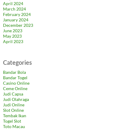
April 2024
March 2024
February 2024
January 2024
December 2023
June 2023
May 2023
April 2023
Categories
Bandar Bola
Bandar Togel
Casino Online
Ceme Online
Judi Capsa
Judi Olahraga
Judi Online
Slot Online
Tembak Ikan
Togel Slot
Toto Macau