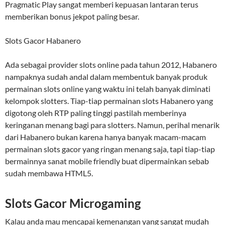
Pragmatic Play sangat memberi kepuasan lantaran terus
memberikan bonus jekpot paling besar.
Slots Gacor Habanero
Ada sebagai provider slots online pada tahun 2012, Habanero
nampaknya sudah andal dalam membentuk banyak produk
permainan slots online yang waktu ini telah banyak diminati
kelompok slotters. Tiap-tiap permainan slots Habanero yang
digotong oleh RTP paling tinggi pastilah memberinya
keringanan menang bagi para slotters. Namun, perihal menarik
dari Habanero bukan karena hanya banyak macam-macam
permainan slots gacor yang ringan menang saja, tapi tiap-tiap
bermainnya sanat mobile friendly buat dipermainkan sebab
sudah membawa HTML5.
Slots Gacor Microgaming
Kalau anda mau mencapai kemenangan yang sangat mudah