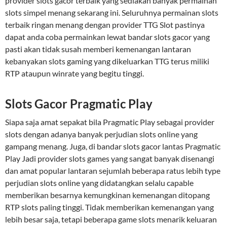
provider slots gacor terbaik yang sediakan banyak permainan
slots simpel menang sekarang ini. Seluruhnya permainan slots
terbaik ringan menang dengan provider TTG Slot pastinya
dapat anda coba permainkan lewat bandar slots gacor yang
pasti akan tidak susah memberi kemenangan lantaran
kebanyakan slots gaming yang dikeluarkan TTG terus miliki
RTP ataupun winrate yang begitu tinggi.
Slots Gacor Pragmatic Play
Siapa saja amat sepakat bila Pragmatic Play sebagai provider
slots dengan adanya banyak perjudian slots online yang
gampang menang. Juga, di bandar slots gacor lantas Pragmatic
Play Jadi provider slots games yang sangat banyak disenangi
dan amat popular lantaran sejumlah beberapa ratus lebih type
perjudian slots online yang didatangkan selalu capable
memberikan besarnya kemungkinan kemenangan ditopang
RTP slots paling tinggi. Tidak memberikan kemenangan yang
lebih besar saja, tetapi beberapa game slots menarik keluaran