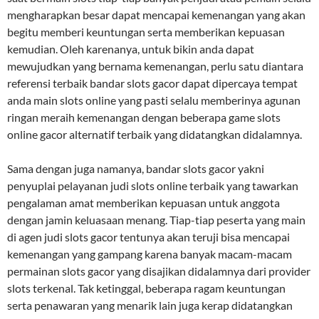
mengharapkan besar dapat mencapai kemenangan yang akan
begitu memberi keuntungan serta memberikan kepuasan
kemudian. Oleh karenanya, untuk bikin anda dapat
mewujudkan yang bernama kemenangan, perlu satu diantara
referensi terbaik bandar slots gacor dapat dipercaya tempat
anda main slots online yang pasti selalu memberinya agunan
ringan meraih kemenangan dengan beberapa game slots
online gacor alternatif terbaik yang didatangkan didalamnya.
Sama dengan juga namanya, bandar slots gacor yakni
penyuplai pelayanan judi slots online terbaik yang tawarkan
pengalaman amat memberikan kepuasan untuk anggota
dengan jamin keluasaan menang. Tiap-tiap peserta yang main
di agen judi slots gacor tentunya akan teruji bisa mencapai
kemenangan yang gampang karena banyak macam-macam
permainan slots gacor yang disajikan didalamnya dari provider
slots terkenal. Tak ketinggal, beberapa ragam keuntungan
serta penawaran yang menarik lain juga kerap didatangkan