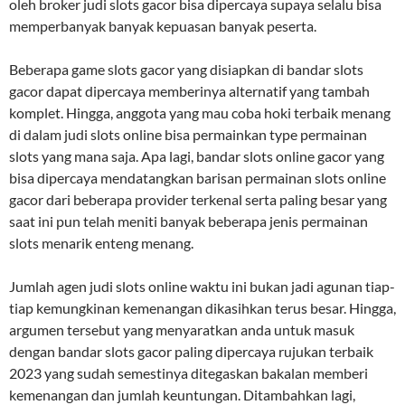
oleh broker judi slots gacor bisa dipercaya supaya selalu bisa
memperbanyak banyak kepuasan banyak peserta.
Beberapa game slots gacor yang disiapkan di bandar slots
gacor dapat dipercaya memberinya alternatif yang tambah
komplet. Hingga, anggota yang mau coba hoki terbaik menang
di dalam judi slots online bisa permainkan type permainan
slots yang mana saja. Apa lagi, bandar slots online gacor yang
bisa dipercaya mendatangkan barisan permainan slots online
gacor dari beberapa provider terkenal serta paling besar yang
saat ini pun telah meniti banyak beberapa jenis permainan
slots menarik enteng menang.
Jumlah agen judi slots online waktu ini bukan jadi agunan tiap-
tiap kemungkinan kemenangan dikasihkan terus besar. Hingga,
argumen tersebut yang menyaratkan anda untuk masuk
dengan bandar slots gacor paling dipercaya rujukan terbaik
2023 yang sudah semestinya ditegaskan bakalan memberi
kemenangan dan jumlah keuntungan. Ditambahkan lagi,