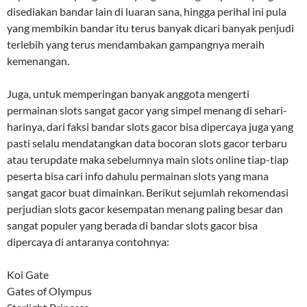
disediakan bandar lain di luaran sana, hingga perihal ini pula
yang membikin bandar itu terus banyak dicari banyak penjudi
terlebih yang terus mendambakan gampangnya meraih
kemenangan.
Juga, untuk memperingan banyak anggota mengerti
permainan slots sangat gacor yang simpel menang di sehari-
harinya, dari faksi bandar slots gacor bisa dipercaya juga yang
pasti selalu mendatangkan data bocoran slots gacor terbaru
atau terupdate maka sebelumnya main slots online tiap-tiap
peserta bisa cari info dahulu permainan slots yang mana
sangat gacor buat dimainkan. Berikut sejumlah rekomendasi
perjudian slots gacor kesempatan menang paling besar dan
sangat populer yang berada di bandar slots gacor bisa
dipercaya di antaranya contohnya:
Koi Gate
Gates of Olympus