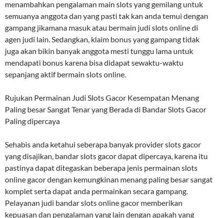
menambahkan pengalaman main slots yang gemilang untuk
semuanya anggota dan yang pasti tak kan anda temui dengan
gampang jikamana masuk atau bermain judi slots online di
agen judi lain. Sedangkan, klaim bonus yang gampang tidak
juga akan bikin banyak anggota mesti tunggu lama untuk
mendapati bonus karena bisa didapat sewaktu-waktu
sepanjang aktif bermain slots online.
Rujukan Permainan Judi Slots Gacor Kesempatan Menang
Paling besar Sangat Tenar yang Berada di Bandar Slots Gacor
Paling dipercaya
Sehabis anda ketahui seberapa banyak provider slots gacor
yang disajikan, bandar slots gacor dapat dipercaya, karena itu
pastinya dapat ditegaskan beberapa jenis permainan slots
online gacor dengan kemungkinan menang paling besar sangat
komplet serta dapat anda permainkan secara gampang.
Pelayanan judi bandar slots online gacor memberikan
kepuasan dan pengalaman yang lain dengan apakah yang