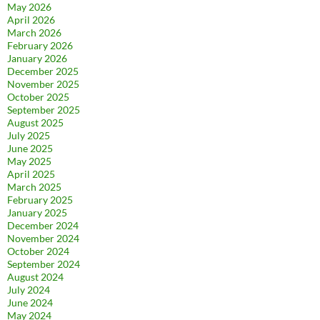
May 2026
April 2026
March 2026
February 2026
January 2026
December 2025
November 2025
October 2025
September 2025
August 2025
July 2025
June 2025
May 2025
April 2025
March 2025
February 2025
January 2025
December 2024
November 2024
October 2024
September 2024
August 2024
July 2024
June 2024
May 2024