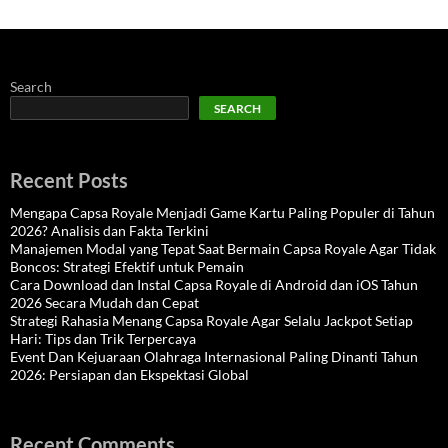
Search
SEARCH
Recent Posts
Mengapa Capsa Royale Menjadi Game Kartu Paling Populer di Tahun
2026? Analisis dan Fakta Terkini
Manajemen Modal yang Tepat Saat Bermain Capsa Royale Agar Tidak
Boncos: Strategi Efektif untuk Pemain
Cara Download dan Instal Capsa Royale di Android dan iOS Tahun
2026 Secara Mudah dan Cepat
Strategi Rahasia Menang Capsa Royale Agar Selalu Jackpot Setiap
Hari: Tips dan Trik Terpercaya
Event Dan Kejuaraan Olahraga Internasional Paling Dinanti Tahun
2026: Persiapan dan Ekspektasi Global
Recent Comments