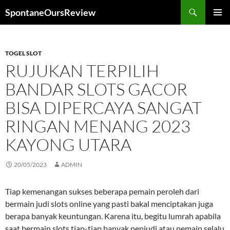
Search
SpontaneOursReview
SKIP
PRIMAR
TO
MENU
CONTENT
TOGEL SLOT
RUJUKAN TERPILIH
BANDAR SLOTS GACOR
BISA DIPERCAYA SANGAT
RINGAN MENANG 2023
KAYONG UTARA
20/05/2023
ADMIN
Tiap kemenangan sukses beberapa pemain peroleh dari
bermain judi slots online yang pasti bakal menciptakan juga
berapa banyak keuntungan. Karena itu, begitu lumrah apabila
saat bermain slots tiap-tiap banyak penjudi atau pemain selalu