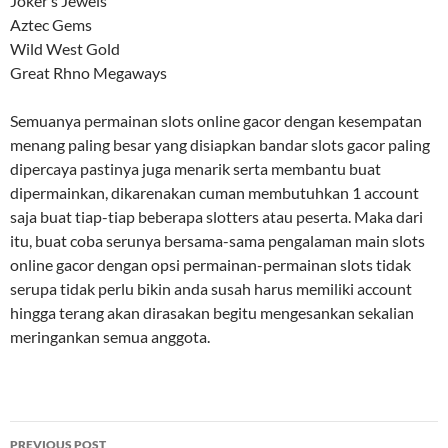
Joker’s Jewels
Aztec Gems
Wild West Gold
Great Rhno Megaways
Semuanya permainan slots online gacor dengan kesempatan
menang paling besar yang disiapkan bandar slots gacor paling
dipercaya pastinya juga menarik serta membantu buat
dipermainkan, dikarenakan cuman membutuhkan 1 account
saja buat tiap-tiap beberapa slotters atau peserta. Maka dari
itu, buat coba serunya bersama-sama pengalaman main slots
online gacor dengan opsi permainan-permainan slots tidak
serupa tidak perlu bikin anda susah harus memiliki account
hingga terang akan dirasakan begitu mengesankan sekalian
meringankan semua anggota.
Post
PREVIOUS POST