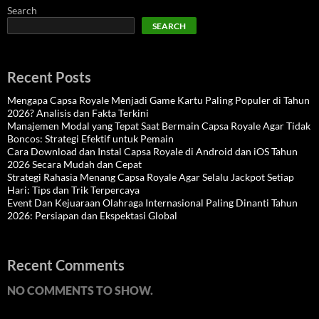
Search
SEARCH
Recent Posts
Mengapa Capsa Royale Menjadi Game Kartu Paling Populer di Tahun
2026? Analisis dan Fakta Terkini
Manajemen Modal yang Tepat Saat Bermain Capsa Royale Agar Tidak
Boncos: Strategi Efektif untuk Pemain
Cara Download dan Instal Capsa Royale di Android dan iOS Tahun
2026 Secara Mudah dan Cepat
Strategi Rahasia Menang Capsa Royale Agar Selalu Jackpot Setiap
Hari: Tips dan Trik Terpercaya
Event Dan Kejuaraan Olahraga Internasional Paling Dinanti Tahun
2026: Persiapan dan Ekspektasi Global
Recent Comments
NO COMMENTS TO SHOW.