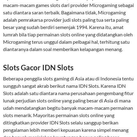
macam-macam games slots dari provider Microgaming sebagai
satu diantara saran terbaik. Bagaimana tidak, Microgaming
adalah pemrakarsa provider judi slots paling tua serta paling
besar yang sudah berdiri semenjak 1994. Karena itu, amat
lumrah bila tiap permainan slots online yang didatangkan oleh
Microgaming terus unggul dalam pelbagai hal, terhitung satu
diantaranya dalam soal memberikan kelapangan menang.
Slots Gacor IDN Slots
Beberapa penggila slots gaming di Asia atau di Indonesia tentu
sungguh sangat akrab berikut nama IDN Slots. Karena IDN
Slots adalah satu diantara nama perusahaan pengembang fitur
lunak perjudian slots online yang paling besar di Asia di mana
udah mendatangkan begitu banyak macam-macam permainan
slots menarik. Mayoritas permainan slots online yang
ditingkatkan provider IDN Slots selalu sanggup berikan
pengalaman lebih memberi kepuasan karena simpel menang