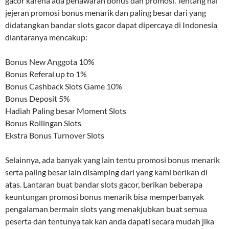
gacor karena ada penawaran bonus dan promosi. Tentang hal
jejeran promosi bonus menarik dan paling besar dari yang
didatangkan bandar slots gacor dapat dipercaya di Indonesia
diantaranya mencakup:
Bonus New Anggota 10%
Bonus Referal up to 1%
Bonus Cashback Slots Game 10%
Bonus Deposit 5%
Hadiah Paling besar Moment Slots
Bonus Rollingan Slots
Ekstra Bonus Turnover Slots
Selainnya, ada banyak yang lain tentu promosi bonus menarik
serta paling besar lain disamping dari yang kami berikan di
atas. Lantaran buat bandar slots gacor, berikan beberapa
keuntungan promosi bonus menarik bisa memperbanyak
pengalaman bermain slots yang menakjubkan buat semua
peserta dan tentunya tak kan anda dapati secara mudah jika