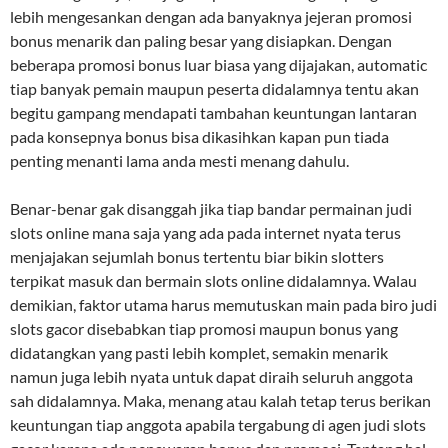
lebih mengesankan dengan ada banyaknya jejeran promosi
bonus menarik dan paling besar yang disiapkan. Dengan
beberapa promosi bonus luar biasa yang dijajakan, automatic
tiap banyak pemain maupun peserta didalamnya tentu akan
begitu gampang mendapati tambahan keuntungan lantaran
pada konsepnya bonus bisa dikasihkan kapan pun tiada
penting menanti lama anda mesti menang dahulu.
Benar-benar gak disanggah jika tiap bandar permainan judi
slots online mana saja yang ada pada internet nyata terus
menjajakan sejumlah bonus tertentu biar bikin slotters
terpikat masuk dan bermain slots online didalamnya. Walau
demikian, faktor utama harus memutuskan main pada biro judi
slots gacor disebabkan tiap promosi maupun bonus yang
didatangkan yang pasti lebih komplet, semakin menarik
namun juga lebih nyata untuk dapat diraih seluruh anggota
sah didalamnya. Maka, menang atau kalah tetap terus berikan
keuntungan tiap anggota apabila tergabung di agen judi slots