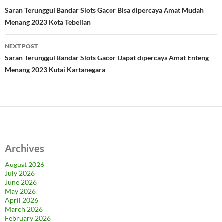
navigation
Saran Terunggul Bandar Slots Gacor Bisa dipercaya Amat Mudah
Menang 2023 Kota Tebelian
NEXT POST
Saran Terunggul Bandar Slots Gacor Dapat dipercaya Amat Enteng
Menang 2023 Kutai Kartanegara
Archives
August 2026
July 2026
June 2026
May 2026
April 2026
March 2026
February 2026