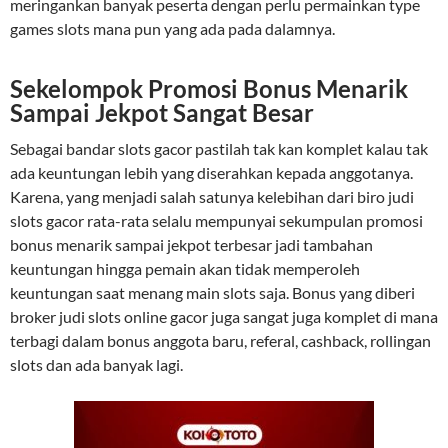
meringankan banyak peserta dengan perlu permainkan type
games slots mana pun yang ada pada dalamnya.
Sekelompok Promosi Bonus Menarik
Sampai Jekpot Sangat Besar
Sebagai bandar slots gacor pastilah tak kan komplet kalau tak
ada keuntungan lebih yang diserahkan kepada anggotanya.
Karena, yang menjadi salah satunya kelebihan dari biro judi
slots gacor rata-rata selalu mempunyai sekumpulan promosi
bonus menarik sampai jekpot terbesar jadi tambahan
keuntungan hingga pemain akan tidak memperoleh
keuntungan saat menang main slots saja. Bonus yang diberi
broker judi slots online gacor juga sangat juga komplet di mana
terbagi dalam bonus anggota baru, referal, cashback, rollingan
slots dan ada banyak lagi.