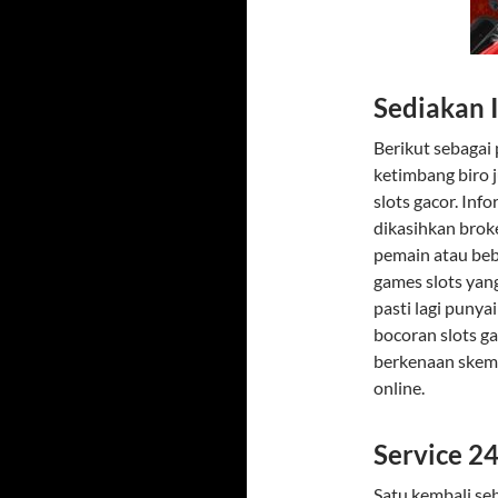
Sediakan 
Berikut sebagai 
ketimbang biro j
slots gacor. Inf
dikasihkan broke
pemain atau be
games slots yan
pasti lagi punya
bocoran slots g
berkenaan skema
online.
Service 2
Satu kembali seb