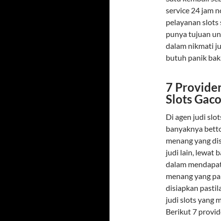
service 24 jam n
pelayanan slots
punya tujuan un
dalam nikmati ju
butuh panik bak
7 Provide
Slots Gac
Di agen judi slot
banyaknya betto
menang yang dis
judi lain, lewat
dalam mendapati
menang yang pali
disiapkan pasti
judi slots yang
Berikut 7 provid