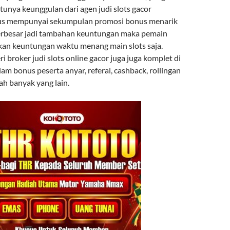
tunya keunggulan dari agen judi slots gacor
us mempunyai sekumpulan promosi bonus menarik
erbesar jadi tambahan keuntungan maka pemain
an keuntungan waktu menang main slots saja.
i broker judi slots online gacor juga juga komplet di
am bonus peserta anyar, referal, cashback, rollingan
ah banyak yang lain.