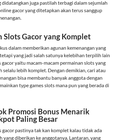
g didatangkan juga pastilah terbagi dalam sejumlah
online gacor yang ditetapkan akan terus sanggup
menangan.
 Slots Gacor yang Komplet
fokus dalam memberikan agunan kemenangan yang
 tetapi yang jadi salah satunya kelebihan terpilih lain
ts gacor yaitu macam-macam permainan slots yang
ah selalu lebih komplet. Dengan demikian, cari atau
nangan bisa membantu banyak anggota dengan
mainkan type games slots mana pun yang berada di
k Promosi Bonus Menarik
kpot Paling Besar
s gacor pastinya tak kan komplet kalau tidak ada
h yang diberikan ke anggotanya. Lantaran, yang