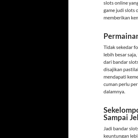
slots online yan
game judi slots 
memberikan ke
Permainan
Tidak sekedar 
lebih besar saja,
dari bandar slo
disajikan pastil
mendapati keme
cuman perlu per
dalamnya.
Sekelompo
Sampai Je
Jadi bandar slot
keuntungan lebi