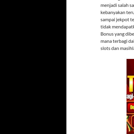
menjadi salah sa
kebanyakan ter
sampai jekpot t
tidak mendapatk
Bonus yang diber
mana terbagi dal
slots dan masihl