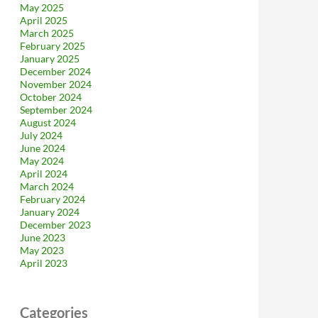
May 2025
April 2025
March 2025
February 2025
January 2025
December 2024
November 2024
October 2024
September 2024
August 2024
July 2024
June 2024
May 2024
April 2024
March 2024
February 2024
January 2024
December 2023
June 2023
May 2023
April 2023
Categories