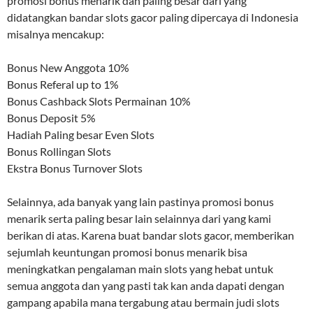
promosi bonus menarik dan paling besar dari yang
didatangkan bandar slots gacor paling dipercaya di Indonesia
misalnya mencakup:
Bonus New Anggota 10%
Bonus Referal up to 1%
Bonus Cashback Slots Permainan 10%
Bonus Deposit 5%
Hadiah Paling besar Even Slots
Bonus Rollingan Slots
Ekstra Bonus Turnover Slots
Selainnya, ada banyak yang lain pastinya promosi bonus
menarik serta paling besar lain selainnya dari yang kami
berikan di atas. Karena buat bandar slots gacor, memberikan
sejumlah keuntungan promosi bonus menarik bisa
meningkatkan pengalaman main slots yang hebat untuk
semua anggota dan yang pasti tak kan anda dapati dengan
gampang apabila mana tergabung atau bermain judi slots