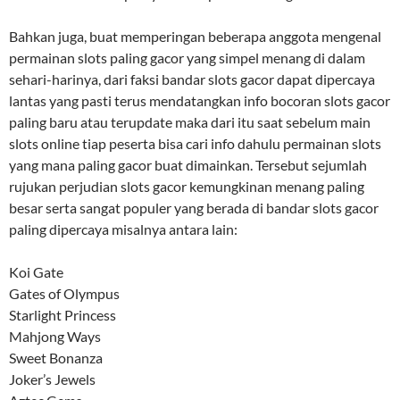
Bahkan juga, buat memperingan beberapa anggota mengenal
permainan slots paling gacor yang simpel menang di dalam
sehari-harinya, dari faksi bandar slots gacor dapat dipercaya
lantas yang pasti terus mendatangkan info bocoran slots gacor
paling baru atau terupdate maka dari itu saat sebelum main
slots online tiap peserta bisa cari info dahulu permainan slots
yang mana paling gacor buat dimainkan. Tersebut sejumlah
rujukan perjudian slots gacor kemungkinan menang paling
besar serta sangat populer yang berada di bandar slots gacor
paling dipercaya misalnya antara lain:
Koi Gate
Gates of Olympus
Starlight Princess
Mahjong Ways
Sweet Bonanza
Joker’s Jewels