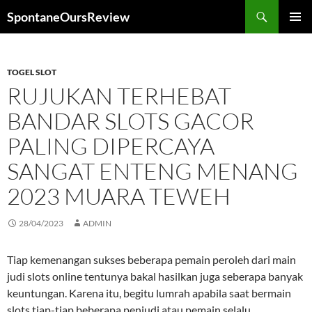
Search
SpontaneOursReview
SKIP
PRIMAR
TO
MENU
CONTENT
TOGEL SLOT
RUJUKAN TERHEBAT
BANDAR SLOTS GACOR
PALING DIPERCAYA
SANGAT ENTENG MENANG
2023 MUARA TEWEH
28/04/2023
ADMIN
Tiap kemenangan sukses beberapa pemain peroleh dari main
judi slots online tentunya bakal hasilkan juga seberapa banyak
keuntungan. Karena itu, begitu lumrah apabila saat bermain
slots tiap-tiap beberapa penjudi atau pemain selalu