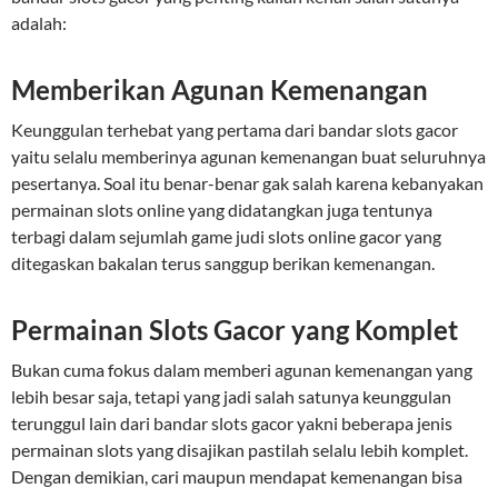
adalah:
Memberikan Agunan Kemenangan
Keunggulan terhebat yang pertama dari bandar slots gacor
yaitu selalu memberinya agunan kemenangan buat seluruhnya
pesertanya. Soal itu benar-benar gak salah karena kebanyakan
permainan slots online yang didatangkan juga tentunya
terbagi dalam sejumlah game judi slots online gacor yang
ditegaskan bakalan terus sanggup berikan kemenangan.
Permainan Slots Gacor yang Komplet
Bukan cuma fokus dalam memberi agunan kemenangan yang
lebih besar saja, tetapi yang jadi salah satunya keunggulan
terunggul lain dari bandar slots gacor yakni beberapa jenis
permainan slots yang disajikan pastilah selalu lebih komplet.
Dengan demikian, cari maupun mendapat kemenangan bisa