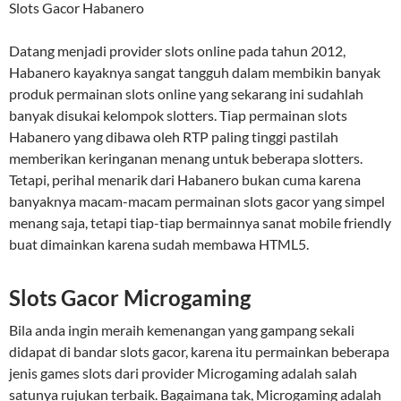
Slots Gacor Habanero
Datang menjadi provider slots online pada tahun 2012,
Habanero kayaknya sangat tangguh dalam membikin banyak
produk permainan slots online yang sekarang ini sudahlah
banyak disukai kelompok slotters. Tiap permainan slots
Habanero yang dibawa oleh RTP paling tinggi pastilah
memberikan keringanan menang untuk beberapa slotters.
Tetapi, perihal menarik dari Habanero bukan cuma karena
banyaknya macam-macam permainan slots gacor yang simpel
menang saja, tetapi tiap-tiap bermainnya sanat mobile friendly
buat dimainkan karena sudah membawa HTML5.
Slots Gacor Microgaming
Bila anda ingin meraih kemenangan yang gampang sekali
didapat di bandar slots gacor, karena itu permainkan beberapa
jenis games slots dari provider Microgaming adalah salah
satunya rujukan terbaik. Bagaimana tak, Microgaming adalah