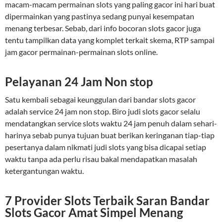
macam-macam permainan slots yang paling gacor ini hari buat
dipermainkan yang pastinya sedang punyai kesempatan
menang terbesar. Sebab, dari info bocoran slots gacor juga
tentu tampilkan data yang komplet terkait skema, RTP sampai
jam gacor permainan-permainan slots online.
Pelayanan 24 Jam Non stop
Satu kembali sebagai keunggulan dari bandar slots gacor
adalah service 24 jam non stop. Biro judi slots gacor selalu
mendatangkan service slots waktu 24 jam penuh dalam sehari-
harinya sebab punya tujuan buat berikan keringanan tiap-tiap
pesertanya dalam nikmati judi slots yang bisa dicapai setiap
waktu tanpa ada perlu risau bakal mendapatkan masalah
ketergantungan waktu.
7 Provider Slots Terbaik Saran Bandar
Slots Gacor Amat Simpel Menang