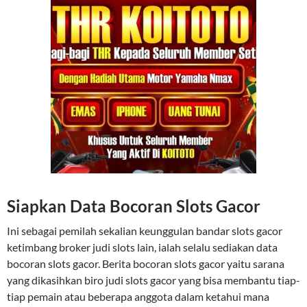
Siapkan Data Bocoran Slots Gacor
Ini sebagai pemilah sekalian keunggulan bandar slots gacor
ketimbang broker judi slots lain, ialah selalu sediakan data
bocoran slots gacor. Berita bocoran slots gacor yaitu sarana
yang dikasihkan biro judi slots gacor yang bisa membantu tiap-
tiap pemain atau beberapa anggota dalam ketahui mana