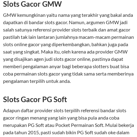
Slots Gacor GMW
GMW kemungkinan yaitu nama yang terakhir yang bakal anda
dapatkan di bandar slots gacor. Namun, argumen GMW jadi
salah satunya referensi provider slots terbaik dan amat gacor
pastilah tak lain lantaran jumlahnya macam-macam permainan
slots online gacor yang diperkembangkan, bahkan juga pada
saat yang singkat. Maka itu, oleh karena ada provider GMW
yang disajikan agen judi slots gacor online, pastinya dapat
memberi pengalaman anyar bagi beberapa slotters buat bisa
coba permainan slots gacor yang tidak sama serta memberinya
pengalaman terpilih untuk anda.
Slots Gacor PG Soft
Adapun daftar provider slots terpilih referensi bandar slots
gacor ringan menang yang lain yang bisa pula anda coba
merupakan PG Soft atau Pocket Permainan Soft. Mulai bekerja
pada tahun 2015, pasti sudah bikin PG Soft sudah oke dalam