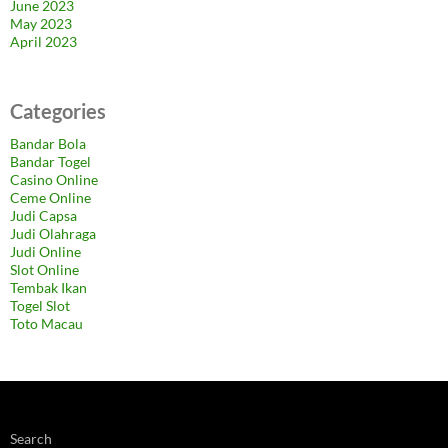
June 2023
May 2023
April 2023
Categories
Bandar Bola
Bandar Togel
Casino Online
Ceme Online
Judi Capsa
Judi Olahraga
Judi Online
Slot Online
Tembak Ikan
Togel Slot
Toto Macau
Search