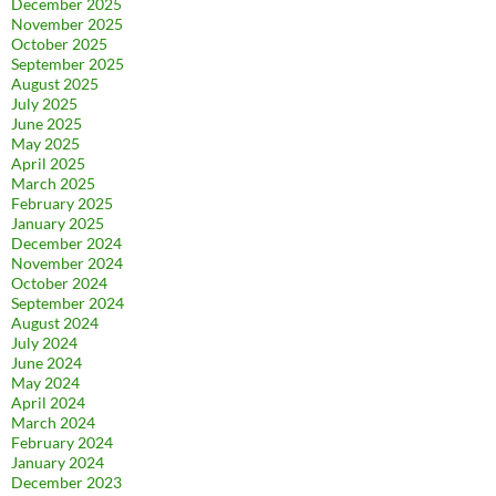
December 2025
November 2025
October 2025
September 2025
August 2025
July 2025
June 2025
May 2025
April 2025
March 2025
February 2025
January 2025
December 2024
November 2024
October 2024
September 2024
August 2024
July 2024
June 2024
May 2024
April 2024
March 2024
February 2024
January 2024
December 2023