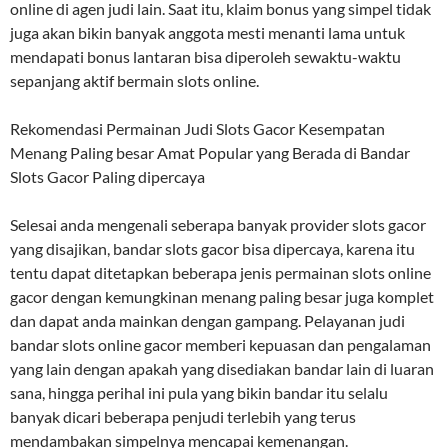
online di agen judi lain. Saat itu, klaim bonus yang simpel tidak
juga akan bikin banyak anggota mesti menanti lama untuk
mendapati bonus lantaran bisa diperoleh sewaktu-waktu
sepanjang aktif bermain slots online.
Rekomendasi Permainan Judi Slots Gacor Kesempatan
Menang Paling besar Amat Popular yang Berada di Bandar
Slots Gacor Paling dipercaya
Selesai anda mengenali seberapa banyak provider slots gacor
yang disajikan, bandar slots gacor bisa dipercaya, karena itu
tentu dapat ditetapkan beberapa jenis permainan slots online
gacor dengan kemungkinan menang paling besar juga komplet
dan dapat anda mainkan dengan gampang. Pelayanan judi
bandar slots online gacor memberi kepuasan dan pengalaman
yang lain dengan apakah yang disediakan bandar lain di luaran
sana, hingga perihal ini pula yang bikin bandar itu selalu
banyak dicari beberapa penjudi terlebih yang terus
mendambakan simpelnya mencapai kemenangan.