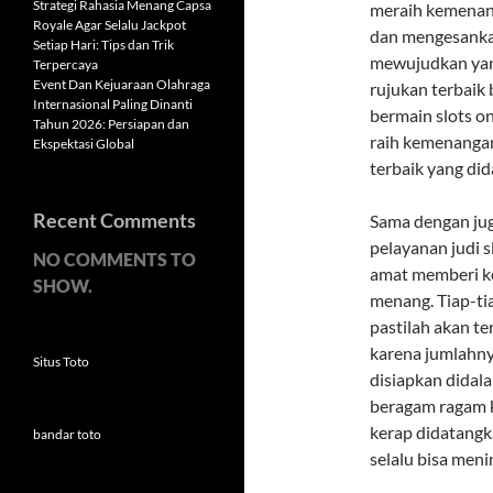
Strategi Rahasia Menang Capsa
meraih kemenan
Royale Agar Selalu Jackpot
dan mengesankan
Setiap Hari: Tips dan Trik
mewujudkan yan
Terpercaya
Event Dan Kejuaraan Olahraga
rujukan terbaik
Internasional Paling Dinanti
bermain slots o
Tahun 2026: Persiapan dan
raih kemenangan
Ekspektasi Global
terbaik yang di
Recent Comments
Sama dengan ju
pelayanan judi 
NO COMMENTS TO
amat memberi k
SHOW.
menang. Tiap-tia
pastilah akan t
karena jumlahn
Situs Toto
disiapkan didala
beragam ragam 
kerap didatangka
bandar toto
selalu bisa men