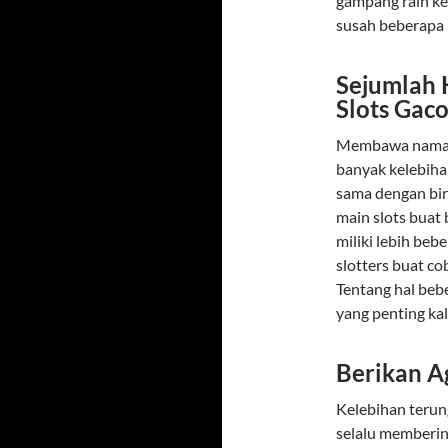
gampang raih k
susah beberapa p
Sejumlah 
Slots Gaco
Membawa nama me
banyak kelebiha
sama dengan biro
main slots buat 
miliki lebih beb
slotters buat c
Tentang hal bebe
yang penting kal
Berikan 
Kelebihan terung
selalu memberi