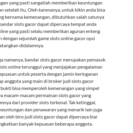
gan yang pasti sangatlah memberikan keuntungan
 setelah itu. Oleh karenanya, untuk bikin anda bisa
g bernama kemenangan, dibutuhkan salah satunya
 bandar slots gacor dapat dipercaya tempat anda
nline yang pasti selalu memberikan agunan enteng
 dengan sejumlah game slots online gacor opsi
datangkan didalamnya.
ga namanya, bandar slots gacor merupakan pemasok
slots online terunggul yang menjajakan pengalaman
epuasan untuk peserta dengan jamin keringanan
p anggota yang main di broker judi slots gacor
erbukti bisa memperoleh kemenangan yang simpel
ya macam-macam permainan slots gacor yang
mnya dari provider slots terkenal. Tak ketinggal,
keuntungan dan penawaran yang menarik lain juga
n oleh biro judi slots gacor dapat dipercaya biar
ingkatkan banyak kepuasan beberapa anggota.