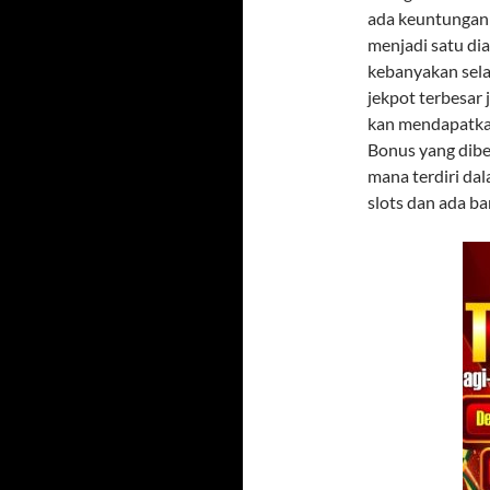
ada keuntungan 
menjadi satu dia
kebanyakan sela
jekpot terbesar
kan mendapatkan
Bonus yang diber
mana terdiri dal
slots dan ada ba