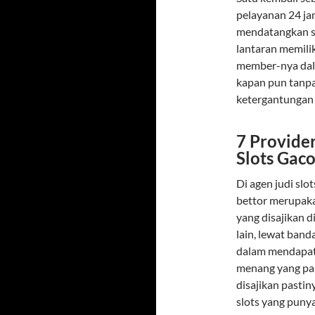
pelayanan 24 jam
mendatangkan se
lantaran memili
member-nya dala
kapan pun tanp
ketergantungan
7 Provider
Slots Gac
Di agen judi slo
bettor merupak
yang disajikan 
lain, lewat band
dalam mendapat
menang yang pali
disajikan pastin
slots yang puny