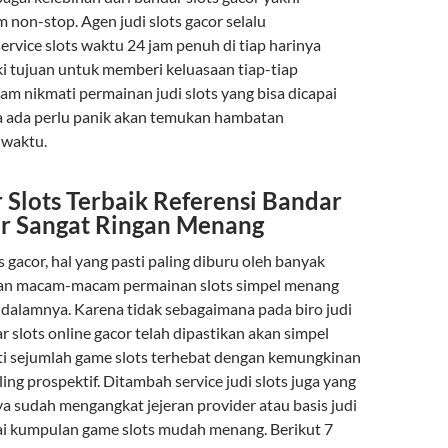
 non-stop. Agen judi slots gacor selalu
rvice slots waktu 24 jam penuh di tiap harinya
ki tujuan untuk memberi keluasaan tiap-tiap
m nikmati permainan judi slots yang bisa dicapai
a ada perlu panik akan temukan hambatan
 waktu.
 Slots Terbaik Referensi Bandar
or Sangat Ringan Menang
ts gacor, hal yang pasti paling diburu oleh banyak
an macam-macam permainan slots simpel menang
didalamnya. Karena tidak sebagaimana pada biro judi
ar slots online gacor telah dipastikan akan simpel
i sejumlah game slots terhebat dengan kemungkinan
ng prospektif. Ditambah service judi slots juga yang
ya sudah mengangkat jejeran provider atau basis judi
ai kumpulan game slots mudah menang. Berikut 7