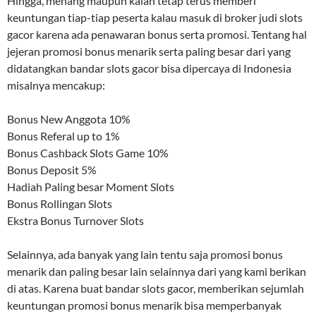
Hingga, menang maupun kalah tetap terus memberi
keuntungan tiap-tiap peserta kalau masuk di broker judi slots
gacor karena ada penawaran bonus serta promosi. Tentang hal
jejeran promosi bonus menarik serta paling besar dari yang
didatangkan bandar slots gacor bisa dipercaya di Indonesia
misalnya mencakup:
Bonus New Anggota 10%
Bonus Referal up to 1%
Bonus Cashback Slots Game 10%
Bonus Deposit 5%
Hadiah Paling besar Moment Slots
Bonus Rollingan Slots
Ekstra Bonus Turnover Slots
Selainnya, ada banyak yang lain tentu saja promosi bonus
menarik dan paling besar lain selainnya dari yang kami berikan
di atas. Karena buat bandar slots gacor, memberikan sejumlah
keuntungan promosi bonus menarik bisa memperbanyak