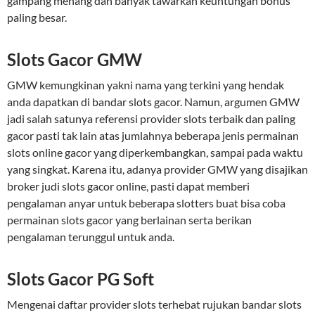
gampang menang dan banyak tawarkan keuntungan bonus
paling besar.
Slots Gacor GMW
GMW kemungkinan yakni nama yang terkini yang hendak
anda dapatkan di bandar slots gacor. Namun, argumen GMW
jadi salah satunya referensi provider slots terbaik dan paling
gacor pasti tak lain atas jumlahnya beberapa jenis permainan
slots online gacor yang diperkembangkan, sampai pada waktu
yang singkat. Karena itu, adanya provider GMW yang disajikan
broker judi slots gacor online, pasti dapat memberi
pengalaman anyar untuk beberapa slotters buat bisa coba
permainan slots gacor yang berlainan serta berikan
pengalaman terunggul untuk anda.
Slots Gacor PG Soft
Mengenai daftar provider slots terhebat rujukan bandar slots