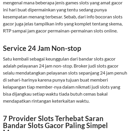
mengenal mana beberapa jenis games slots yang amat gacor
ini hari buat dipermainkan yang tentu sedang punya
kesempatan menang terbesar. Sebab, dari info bocoran slots
gacor juga jelas tampilkan info yang komplet tentang skema,
RTP sampai jam gacor permainan-permainan slots online.
Service 24 Jam Non-stop
Satu kembali sebagai keunggulan dari bandar slots gacor
adalah pelayanan 24 jam non-stop. Broker judi slots gacor
selalu mendatangkan pelayanan slots sepanjang 24 jam penuh
di sehari-harinya karena punya tujuan buat memberi
kelapangan tiap member-nya dalam nikmati judi slots yang
bisa dijangkau setiap waktu tiada butuh cemas bakal
mendapatkan rintangan keterkaitan waktu.
7 Provider Slots Terhebat Saran
Bandar Slots Gacor Paling Simpel