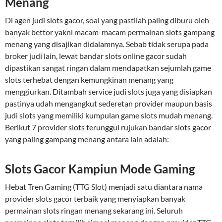
Menang
Di agen judi slots gacor, soal yang pastilah paling diburu oleh
banyak bettor yakni macam-macam permainan slots gampang
menang yang disajikan didalamnya. Sebab tidak serupa pada
broker judi lain, lewat bandar slots online gacor sudah
dipastikan sangat ringan dalam mendapatkan sejumlah game
slots terhebat dengan kemungkinan menang yang
menggiurkan. Ditambah service judi slots juga yang disiapkan
pastinya udah mengangkut sederetan provider maupun basis
judi slots yang memiliki kumpulan game slots mudah menang.
Berikut 7 provider slots terunggul rujukan bandar slots gacor
yang paling gampang menang antara lain adalah:
Slots Gacor Kampiun Mode Gaming
Hebat Tren Gaming (TTG Slot) menjadi satu diantara nama
provider slots gacor terbaik yang menyiapkan banyak
permainan slots ringan menang sekarang ini. Seluruh