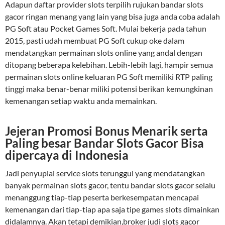
Adapun daftar provider slots terpilih rujukan bandar slots
gacor ringan menang yang lain yang bisa juga anda coba adalah
PG Soft atau Pocket Games Soft. Mulai bekerja pada tahun
2015, pasti udah membuat PG Soft cukup oke dalam
mendatangkan permainan slots online yang andal dengan
ditopang beberapa kelebihan. Lebih-lebih lagi, hampir semua
permainan slots online keluaran PG Soft memiliki RTP paling
tinggi maka benar-benar miliki potensi berikan kemungkinan
kemenangan setiap waktu anda memainkan.
Jejeran Promosi Bonus Menarik serta
Paling besar Bandar Slots Gacor Bisa
dipercaya di Indonesia
Jadi penyuplai service slots terunggul yang mendatangkan
banyak permainan slots gacor, tentu bandar slots gacor selalu
menanggung tiap-tiap peserta berkesempatan mencapai
kemenangan dari tiap-tiap apa saja tipe games slots dimainkan
didalamnya. Akan tetapi demikian,broker judi slots gacor