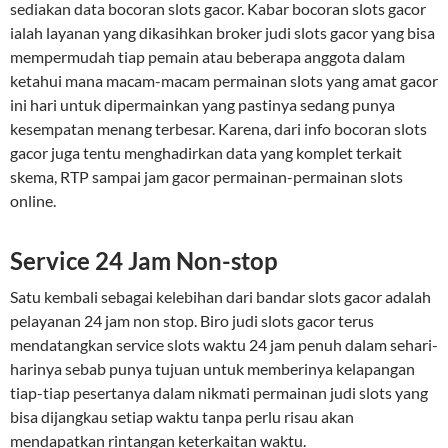
sediakan data bocoran slots gacor. Kabar bocoran slots gacor
ialah layanan yang dikasihkan broker judi slots gacor yang bisa
mempermudah tiap pemain atau beberapa anggota dalam
ketahui mana macam-macam permainan slots yang amat gacor
ini hari untuk dipermainkan yang pastinya sedang punya
kesempatan menang terbesar. Karena, dari info bocoran slots
gacor juga tentu menghadirkan data yang komplet terkait
skema, RTP sampai jam gacor permainan-permainan slots
online.
Service 24 Jam Non-stop
Satu kembali sebagai kelebihan dari bandar slots gacor adalah
pelayanan 24 jam non stop. Biro judi slots gacor terus
mendatangkan service slots waktu 24 jam penuh dalam sehari-
harinya sebab punya tujuan untuk memberinya kelapangan
tiap-tiap pesertanya dalam nikmati permainan judi slots yang
bisa dijangkau setiap waktu tanpa perlu risau akan
mendapatkan rintangan keterkaitan waktu.