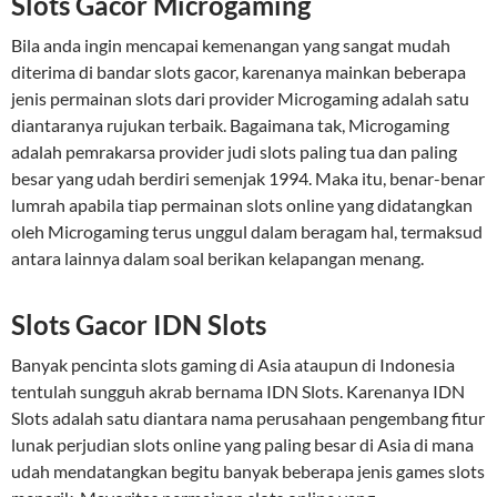
Slots Gacor Microgaming
Bila anda ingin mencapai kemenangan yang sangat mudah
diterima di bandar slots gacor, karenanya mainkan beberapa
jenis permainan slots dari provider Microgaming adalah satu
diantaranya rujukan terbaik. Bagaimana tak, Microgaming
adalah pemrakarsa provider judi slots paling tua dan paling
besar yang udah berdiri semenjak 1994. Maka itu, benar-benar
lumrah apabila tiap permainan slots online yang didatangkan
oleh Microgaming terus unggul dalam beragam hal, termaksud
antara lainnya dalam soal berikan kelapangan menang.
Slots Gacor IDN Slots
Banyak pencinta slots gaming di Asia ataupun di Indonesia
tentulah sungguh akrab bernama IDN Slots. Karenanya IDN
Slots adalah satu diantara nama perusahaan pengembang fitur
lunak perjudian slots online yang paling besar di Asia di mana
udah mendatangkan begitu banyak beberapa jenis games slots