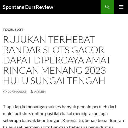
Search
SpontaneOursReview
SKIP
PRIMAR
TO
MENU
CONTENT
TOGEL SLOT
RUJUKAN TERHEBAT
BANDAR SLOTS GACOR
DAPAT DIPERCAYA AMAT
RINGAN MENANG 2023
HULU SUNGAI TENGAH
22/04/2023
ADMIN
Tiap-tiap kemenangan sukses banyak pemain peroleh dari
main judi slots online pastilah bakal menciptakan juga
seberapa banyak keuntungan. Karena itu, benar-benar lumrah
kalau saat bermain slots tiap-tiap beberapa penjudi atau