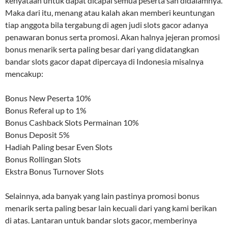
kenyataan untuk dapat dicapai semua peserta sah didalamnya.
Maka dari itu, menang atau kalah akan memberi keuntungan
tiap anggota bila tergabung di agen judi slots gacor adanya
penawaran bonus serta promosi. Akan halnya jejeran promosi
bonus menarik serta paling besar dari yang didatangkan
bandar slots gacor dapat dipercaya di Indonesia misalnya
mencakup:
Bonus New Peserta 10%
Bonus Referal up to 1%
Bonus Cashback Slots Permainan 10%
Bonus Deposit 5%
Hadiah Paling besar Even Slots
Bonus Rollingan Slots
Ekstra Bonus Turnover Slots
Selainnya, ada banyak yang lain pastinya promosi bonus
menarik serta paling besar lain kecuali dari yang kami berikan
di atas. Lantaran untuk bandar slots gacor, memberinya