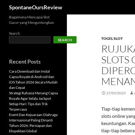
Search
SpontaneOursReview
Bagaimana Mencapai Slot
Gacor yang Menguntungkan
Search
TOGEL SLOT
SEARCH
RUJUK
SLOTS
Recent Posts
DIPER
Cara Download dan Instal
Capsa Royale di Android dan
MENAN
iOS Tahun 2026 Secara Mudah
dan Cepat
Strategi Rahasia Menang Capsa
27/05/2023
Royale Agar Selalu Jackpot
Setiap Hari: Tips dan Trik
Tiap-tiap kemen
Terpercaya
Event Dan Kejuaraan Olahraga
slots online ya
Internasional Paling Dinanti
keuntungan. Kare
Tahun 2026: Persiapan dan
tiap-tiap beber
Ekspektasi Global