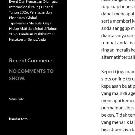
Event Dan Kejuaraan Olahraga
tiap-tiap beber
Internasional Paling Dinanti
Tahun 2026: Persiapan dan
dapat mencapai
Ekspektasi Global
serta memberi k
Tips Pemula Memulai Gaya
anda sanggup m
Hidup Aktif dan Sehat di Tahun
2026: Panduan Praktis untuk
diantaranya sara
Kesuksesan Sehat Anda
tempat anda mai
ringan meraih k
alternatif terba
Recent Comments
NO COMMENTS TO
Seperti juga nam
SHOW.
slots online te
kepuasan buat p
yang main di age
Situs Toto
mencapai keme
permainan slots 
beken. Tidak ter
bandar toto
yang menarik lai
bisa dipercaya 