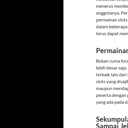
menerus member
anggotanya. Per
permainan slots 
dalam beberapa 
terus dapat me
Permainan
Bukan cuma foc
lebih besar saja
terbaik lain dar
slots yang disaj
maupun mendap
peserta dengan 
yang ada pada d
Sekumpul
Sampai Je