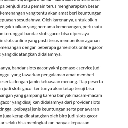
apa penjudi atau pemain terus mengharapkan besar
 kemenangan yang tentu akan amat beri keuntungan
epuasan sesudahnya. Oleh karenanya, untuk bikin
engaktualkan yang bernama kemenangan, perlu satu
n terunggul bandar slots gacor bisa dipercaya
n slots online yang pasti terus memberikan agunan
emenangan dengan beberapa game slots online gacor
ik yang didatangkan didalamnya.
anya, bandar slots gacor yakni pemasok service judi
runggul yang tawarkan pengalaman amat memberi
eserta dengan jamin keluasaan menang. Tiap peserta
n judi slots gacor tentunya akan tetap teruji bisa
nangan yang gampang karena banyak macam-macam
gacor yang disajikan didalamnya dari provider slots
tinggal, pelbagai jenis keuntungan serta penawaran
n juga kerap didatangkan oleh biro judi slots gacor
biar selalu bisa meningkatkan banyak kepuasan