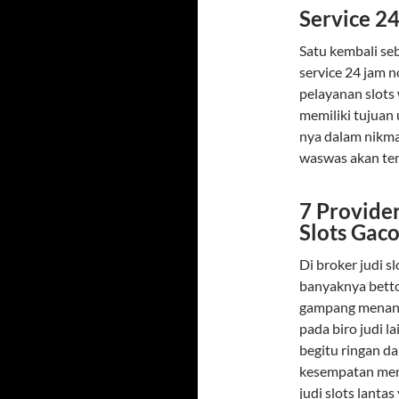
Service 2
Satu kembali seb
service 24 jam n
pelayanan slots
memiliki tujuan
nya dalam nikmat
waswas akan tem
7 Provider
Slots Gac
Di broker judi sl
banyaknya betto
gampang menang 
pada biro judi la
begitu ringan d
kesempatan men
judi slots lanta