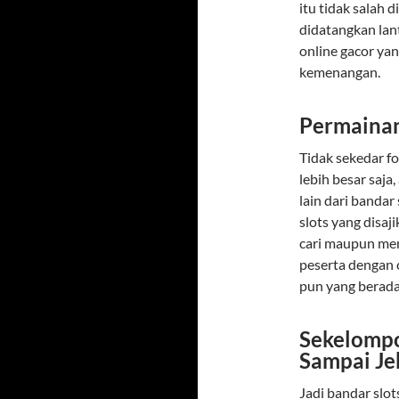
itu tidak salah 
didatangkan lant
online gacor ya
kemenangan.
Permainan
Tidak sekedar 
lebih besar saja
lain dari banda
slots yang disaj
cari maupun m
peserta dengan 
pun yang berada
Sekelompo
Sampai Je
Jadi bandar slot