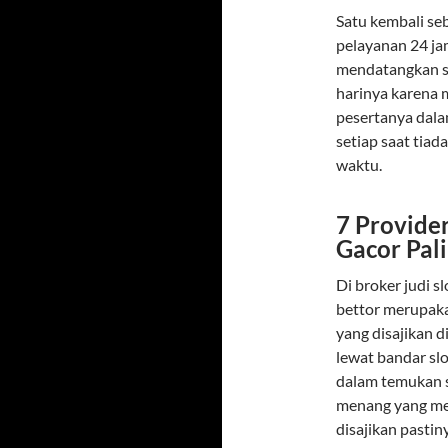
Satu kembali seb
pelayanan 24 jam
mendatangkan se
harinya karena 
pesertanya dalam
setiap saat tia
waktu.
7 Provider
Gacor Pa
Di broker judi sl
bettor merupak
yang disajikan d
lewat bandar slo
dalam temukan 
menang yang meng
disajikan pasti