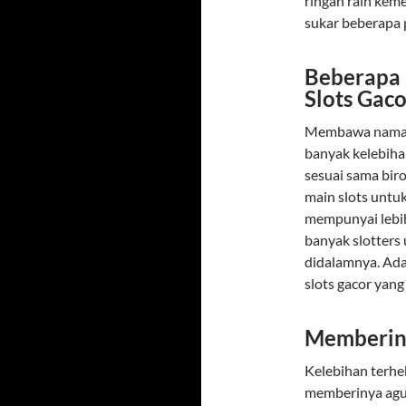
ringan raih kem
sukar beberapa p
Beberapa 
Slots Gaco
Membawa nama s
banyak kelebiha
sesuai sama biro
main slots untuk
mempunyai lebih
banyak slotters 
didalamnya. Ada
slots gacor yang
Memberin
Kelebihan terheb
memberinya agu