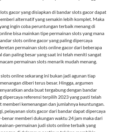
ots gacor yang disiapkan di bandar slots gacor dapat
emberi alternatif yang semakin lebih komplet. Maka
a yang ingin coba peruntungan terbaik menang di
 online bisa mainkan tipe permainan slots yang mana
bandar slots online gacor yang paling dipercaya
retan permainan slots online gacor dari beberapa
l dan paling besar yang saat ini telah meniti sangat
acam permainan slots menarik mudah menang.
 slots online sekarang ini bukan jadi agunan tiap
enangan diberi terus besar. Hingga, argumen
menyaratkan anda buat tergabung dengan bandar
ng dipercaya referensi terpilih 2023 yang pasti telah
at memberi kemenangan dan jumlahnya keuntungan.
i, pelayanan slots gacor dari bandar dapat dipercaya
ar-benar memberi dukungan waktu 24 jam maka dari
mainan-permainan judi slots online terbaik yang