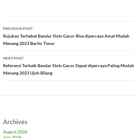
Post
PREVIOUS POST
navigation
Rujukan Terhebat Bandar Slots Gacor Bisa dipercaya Amat Mudah
Menang 2023 Barito Timur
NEXT POST
Referensi Terbaik Bandar Slots Gacor Dapat dipercaya Paling Mudah
Menang 2023 Ujoh Bilang
Archives
August 2026
July 2026