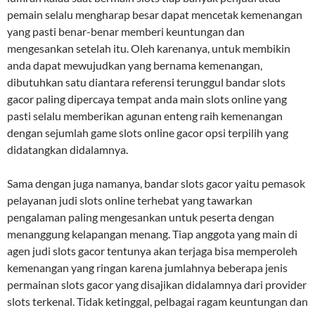
pemain selalu mengharap besar dapat mencetak kemenangan
yang pasti benar-benar memberi keuntungan dan
mengesankan setelah itu. Oleh karenanya, untuk membikin
anda dapat mewujudkan yang bernama kemenangan,
dibutuhkan satu diantara referensi terunggul bandar slots
gacor paling dipercaya tempat anda main slots online yang
pasti selalu memberikan agunan enteng raih kemenangan
dengan sejumlah game slots online gacor opsi terpilih yang
didatangkan didalamnya.
Sama dengan juga namanya, bandar slots gacor yaitu pemasok
pelayanan judi slots online terhebat yang tawarkan
pengalaman paling mengesankan untuk peserta dengan
menanggung kelapangan menang. Tiap anggota yang main di
agen judi slots gacor tentunya akan terjaga bisa memperoleh
kemenangan yang ringan karena jumlahnya beberapa jenis
permainan slots gacor yang disajikan didalamnya dari provider
slots terkenal. Tidak ketinggal, pelbagai ragam keuntungan dan