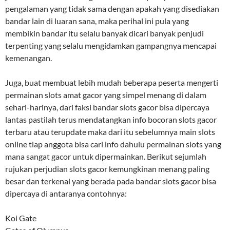
pengalaman yang tidak sama dengan apakah yang disediakan
bandar lain di luaran sana, maka perihal ini pula yang
membikin bandar itu selalu banyak dicari banyak penjudi
terpenting yang selalu mengidamkan gampangnya mencapai
kemenangan.
Juga, buat membuat lebih mudah beberapa peserta mengerti
permainan slots amat gacor yang simpel menang di dalam
sehari-harinya, dari faksi bandar slots gacor bisa dipercaya
lantas pastilah terus mendatangkan info bocoran slots gacor
terbaru atau terupdate maka dari itu sebelumnya main slots
online tiap anggota bisa cari info dahulu permainan slots yang
mana sangat gacor untuk dipermainkan. Berikut sejumlah
rujukan perjudian slots gacor kemungkinan menang paling
besar dan terkenal yang berada pada bandar slots gacor bisa
dipercaya di antaranya contohnya:
Koi Gate