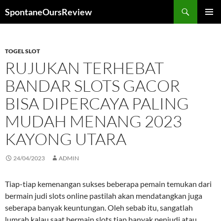
Search
SpontaneOursReview
SKIP
PRIMAR
TO
MENU
CONTENT
TOGEL SLOT
RUJUKAN TERHEBAT
BANDAR SLOTS GACOR
BISA DIPERCAYA PALING
MUDAH MENANG 2023
KAYONG UTARA
24/04/2023
ADMIN
Tiap-tiap kemenangan sukses beberapa pemain temukan dari
bermain judi slots online pastilah akan mendatangkan juga
seberapa banyak keuntungan. Oleh sebab itu, sangatlah
lumrah kalau saat bermain slots tiap banyak penjudi atau