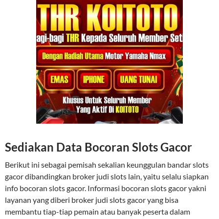
Sediakan Data Bocoran Slots Gacor
Berikut ini sebagai pemisah sekalian keunggulan bandar slots
gacor dibandingkan broker judi slots lain, yaitu selalu siapkan
info bocoran slots gacor. Informasi bocoran slots gacor yakni
layanan yang diberi broker judi slots gacor yang bisa
membantu tiap-tiap pemain atau banyak peserta dalam