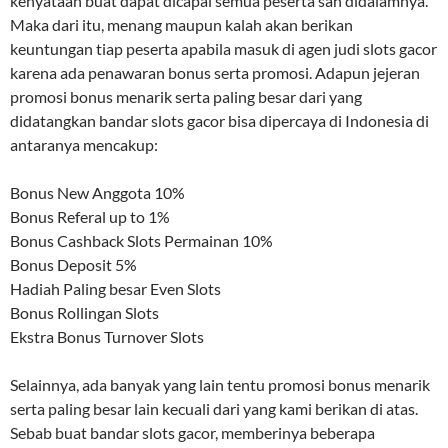
kenyataan buat dapat dicapai semua peserta sah didalamnya.
Maka dari itu, menang maupun kalah akan berikan
keuntungan tiap peserta apabila masuk di agen judi slots gacor
karena ada penawaran bonus serta promosi. Adapun jejeran
promosi bonus menarik serta paling besar dari yang
didatangkan bandar slots gacor bisa dipercaya di Indonesia di
antaranya mencakup:
Bonus New Anggota 10%
Bonus Referal up to 1%
Bonus Cashback Slots Permainan 10%
Bonus Deposit 5%
Hadiah Paling besar Even Slots
Bonus Rollingan Slots
Ekstra Bonus Turnover Slots
Selainnya, ada banyak yang lain tentu promosi bonus menarik
serta paling besar lain kecuali dari yang kami berikan di atas.
Sebab buat bandar slots gacor, memberinya beberapa