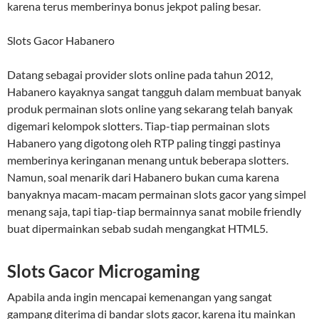
karena terus memberinya bonus jekpot paling besar.
Slots Gacor Habanero
Datang sebagai provider slots online pada tahun 2012,
Habanero kayaknya sangat tangguh dalam membuat banyak
produk permainan slots online yang sekarang telah banyak
digemari kelompok slotters. Tiap-tiap permainan slots
Habanero yang digotong oleh RTP paling tinggi pastinya
memberinya keringanan menang untuk beberapa slotters.
Namun, soal menarik dari Habanero bukan cuma karena
banyaknya macam-macam permainan slots gacor yang simpel
menang saja, tapi tiap-tiap bermainnya sanat mobile friendly
buat dipermainkan sebab sudah mengangkat HTML5.
Slots Gacor Microgaming
Apabila anda ingin mencapai kemenangan yang sangat
gampang diterima di bandar slots gacor, karena itu mainkan