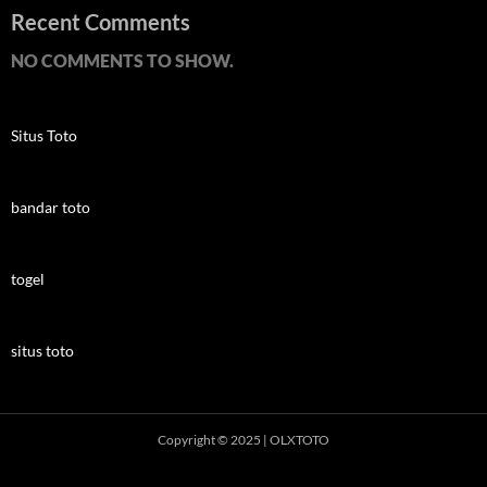
Recent Comments
NO COMMENTS TO SHOW.
Situs Toto
bandar toto
togel
situs toto
Copyright © 2025 |
OLXTOTO