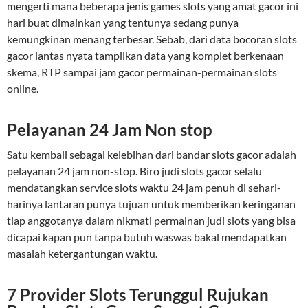
mengerti mana beberapa jenis games slots yang amat gacor ini
hari buat dimainkan yang tentunya sedang punya
kemungkinan menang terbesar. Sebab, dari data bocoran slots
gacor lantas nyata tampilkan data yang komplet berkenaan
skema, RTP sampai jam gacor permainan-permainan slots
online.
Pelayanan 24 Jam Non stop
Satu kembali sebagai kelebihan dari bandar slots gacor adalah
pelayanan 24 jam non-stop. Biro judi slots gacor selalu
mendatangkan service slots waktu 24 jam penuh di sehari-
harinya lantaran punya tujuan untuk memberikan keringanan
tiap anggotanya dalam nikmati permainan judi slots yang bisa
dicapai kapan pun tanpa butuh waswas bakal mendapatkan
masalah ketergantungan waktu.
7 Provider Slots Terunggul Rujukan