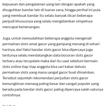
kepuasan dan pengalaman yang lain dengan apakah yang
disuguhkan bandar lain di luaran sana, hingga perihal ini pula
yang membuat bandar itu selalu banyak dicari beberapa
penjudi khususnya yang selalu mengidamkan simpelnya
mencapai kemenangan.
Juga, untuk memudahkan beberapa anggota mengenali
permainan slots amat gacor yang gampang menang di sehari-
harinya, dari faksi bandar slots gacor bisa dipercaya juga
tentunya selalu mendatangkan data bocoran slots gacor
terbaru atau terupdate maka dari itu saat sebelum bermain
slots online tiap-tiap anggota bisa cari kabar dahulu
permainan slots yang mana sangat gacor buat dimainkan.
Tersebut sejumlah rekomendasi perjudian slots gacor
kemungkinan menang paling besar dan sangat populer yang
berada pada bandar slots gacor paling dipercaya salah satunya
contohnya: