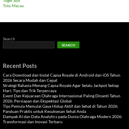
Togel Slot
Toto Macau
Search
SEARCH
Recent Posts
Cara Download dan Instal Capsa Royale di Android dan iOS Tahun
2026 Secara Mudah dan Cepat
Strategi Rahasia Menang Capsa Royale Agar Selalu Jackpot Setiap
Hari: Tips dan Trik Terpercaya
Event Dan Kejuaraan Olahraga Internasional Paling Dinanti Tahun
2026: Persiapan dan Ekspektasi Global
Tips Pemula Memulai Gaya Hidup Aktif dan Sehat di Tahun 2026:
Panduan Praktis untuk Kesuksesan Sehat Anda
Dampak AI dan Data Analytics pada Dunia Olahraga Modern 2026:
Transformasi dan Inovasi Terbaru