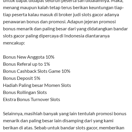
untuk dapat didapat seluruh peserta sah didalamnya. Maka,
menang maupun kalah tetap terus berikan keuntungan tiap-
tiap peserta kalau masuk di broker judi slots gacor adanya
penawaran bonus dan promosi. Adapun jejeran promosi
bonus menarik dan paling besar dari yang didatangkan bandar
slots gacor paling dipercaya di Indonesia diantaranya
mencakup:
Bonus New Anggota 10%
Bonus Referal up to 1%
Bonus Cashback Slots Game 10%
Bonus Deposit 5%
Hadiah Paling besar Momen Slots
Bonus Rollingan Slots
Ekstra Bonus Turnover Slots
Selainnya, masihlah banyak yang lain tentulah promosi bonus
menarik dan paling besar lain disamping dari yang kami
berikan di atas. Sebab untuk bandar slots gacor, memberikan