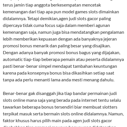
terus jamin tiap anggota berkesempatan mencetak
kemenangan dari tiap apa pun model games slots dimainkan
didalamnya. Tetapi demikian,agen judi slots gacor paling
dipercaya tidak cuma focus saja dalam memberi agunan
kemenangan saja, namun juga bisa mendatangkan pengalaman
lebih memberikan kepuasan dengan ada banyaknya jejeran
promosi bonus menarik dan paling besar yang disajikan.
Dengan adanya banyak promosi bonus bagus yang dijajakan,
automatic tiap-tiap beberapa pemain atau peserta didalamnya
pasti benar-benar simpel mendapat tambahan keuntungan
karena pada konsepnya bonus bisa dikasihkan setiap saat
tanpa ada perlu menanti lama anda mesti menang dahulu.
Benar-benar gak disanggah jika tiap bandar permainan judi
slots online mana saja yang berada pada internet tentu selalu
tawarkan beberapa bonus tersendiri biar membuat slotters
terpikat masuk serta bermain slots online didalamnya. Namun,
faktor khusus harus pilih main pada agen judi slots gacor