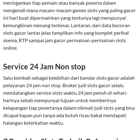
meringankan tiap pemain atau banyak peserta dalam
mengenali mana macam-macam games slots yang paling gacor
ini hari buat dipermainkan yang tentunya lagi mempunyai
kemungkinan menang terbesar. Lantaran, dari data bocoran
slots gacor lantas jelas tampilkan info yang komplet perihal
skema, RTP sampai jam gacor permainan-permainan slots
online.
Service 24 Jam Non stop
Satu kembali sebagai kelebihan dari bandar slots gacor adalah
pelayanan 24 jam non stop. Broker judi slots gacor selalu
mendatangkan service slots waktu 24 jam penuh di sehari-
harinya sebab mempunyai tujuan untuk memberinya
kelapangan tiap pesertanya dalam nikmati judi slots yang bisa
dicapai kapan pun tanpa ada butuh risau bakal mendapati
halangan keterkaitan waktu.