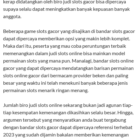
kerap didatangkan oleh biro judi slots gacor bisa dipercaya
supaya selalu dapat meningkatkan banyak kepuasan banyak
anggota.
Beberapa game slots gacor yang disajikan di bandar slots gacor
dapat dipercaya memberikan opsi yang makin lebih komplet.
Maka dari itu, peserta yang mau coba peruntungan terbaik
memenangkan dalam judi slots online bisa mainkan model
permainan slots yang mana pun. Manalagi, bandar slots online
gacor yang dapat dipercaya mendatangkan barisan permainan
slots online gacor dari bermacam provider beken dan paling
besar yang waktu ini telah menekuni banyak beberapa jenis
permainan slots menarik ringan menang.
Jumlah biro judi slots online sekarang bukan jadi agunan tiap-
tiap kesempatan kemenangan dikasihkan selalu besar. Hingga,
argumen tersebut yang menyaratkan anda buat tergabung
dengan bandar slots gacor dapat dipercaya referensi terhebat
2023 yang sudah dijamin bakalan memberikan kemenangan