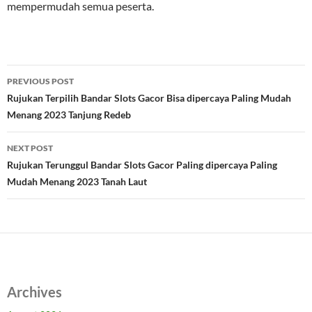
mempermudah semua peserta.
Post
PREVIOUS POST
navigation
Rujukan Terpilih Bandar Slots Gacor Bisa dipercaya Paling Mudah
Menang 2023 Tanjung Redeb
NEXT POST
Rujukan Terunggul Bandar Slots Gacor Paling dipercaya Paling
Mudah Menang 2023 Tanah Laut
Archives