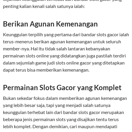
penting kalian kenali salah satunya ialah:
Berikan Agunan Kemenangan
Keunggulan terpilih yang pertama dari bandar slots gacor ialah
terus-menerus berikan agunan kemenangan untuk seluruh
member-nya. Hal itu tidak salah lantaran kebanyakan
permainan slots online yang didatangkan juga pastilah terdiri
dalam sejumlah game judi slots online gacor yang ditetapkan
dapat terus bisa memberikan kemenangan.
Permainan Slots Gacor yang Komplet
Bukan sekedar fokus dalam memberikan agunan kemenangan
yang lebih besar saja, tapi yang menjadi salah satunya
keunggulan terhebat lain dari bandar slots gacor merupakan
beberapa jenis permainan slots yang disajikan tentu terus
lebih komplet. Dengan demikian, cari maupun mendapati