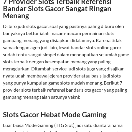
7 Provider Slots Terbaik Referensi
Bandar Slots Gacor Sangat Ringan
Menang
Di biro judi slots gacor, soal yang pastinya paling diburu oleh
banyaknya bettor ialah macam-macam permainan slots
gampang menang yang disiapkan didalamnya. Karena tidak
sama dengan agen judi lain, lewat bandar slots online gacor
sudah tentu sangat simpel dalam mendapatkan sejumlah game
slots terbaik dengan kesempatan menang yang paling
menggiurkan. Ditambah service judi slots juga yang disajikan
nyata udah membawa jejeran provider atau basis judi slots
yang punya kumpulan game slots mudah menang. Berikut 7
provider slots terbaik referensi bandar slots gacor yang paling
gampang menang salah satunya yakni:
Slots Gacor Hebat Mode Gaming
Luar biasa Mode Gaming (TTG Slot) jadi satu diantara nama