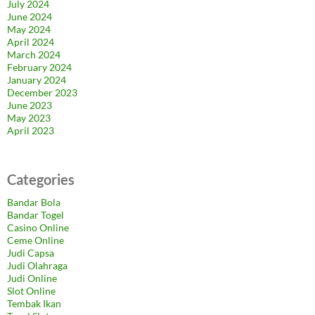
July 2024
June 2024
May 2024
April 2024
March 2024
February 2024
January 2024
December 2023
June 2023
May 2023
April 2023
Categories
Bandar Bola
Bandar Togel
Casino Online
Ceme Online
Judi Capsa
Judi Olahraga
Judi Online
Slot Online
Tembak Ikan