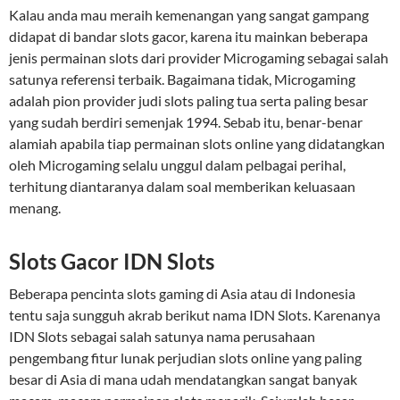
Kalau anda mau meraih kemenangan yang sangat gampang
didapat di bandar slots gacor, karena itu mainkan beberapa
jenis permainan slots dari provider Microgaming sebagai salah
satunya referensi terbaik. Bagaimana tidak, Microgaming
adalah pion provider judi slots paling tua serta paling besar
yang sudah berdiri semenjak 1994. Sebab itu, benar-benar
alamiah apabila tiap permainan slots online yang didatangkan
oleh Microgaming selalu unggul dalam pelbagai perihal,
terhitung diantaranya dalam soal memberikan keluasaan
menang.
Slots Gacor IDN Slots
Beberapa pencinta slots gaming di Asia atau di Indonesia
tentu saja sungguh akrab berikut nama IDN Slots. Karenanya
IDN Slots sebagai salah satunya nama perusahaan
pengembang fitur lunak perjudian slots online yang paling
besar di Asia di mana udah mendatangkan sangat banyak