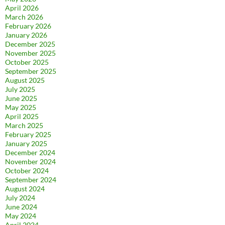
April 2026
March 2026
February 2026
January 2026
December 2025
November 2025
October 2025
September 2025
August 2025
July 2025
June 2025
May 2025
April 2025
March 2025
February 2025
January 2025
December 2024
November 2024
October 2024
September 2024
August 2024
July 2024
June 2024
May 2024
April 2024