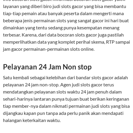
layanan yang diberi biro judi slots gacor yang bisa membantu
tiap-tiap pemain atau banyak peserta dalam mengerti mana
beberapa jenis permainan slots yang sangat gacor ini hari buat
dimainkan yang tentu sedang punya kesempatan menang
terbesar. Karena, dari data bocoran slots gacor juga pastilah
memperlihatkan data yang komplet perihal skema, RTP sampai
jam gacor permainan-permainan slots online.
Pelayanan 24 Jam Non stop
Satu kembali sebagai kelebihan dari bandar slots gacor adalah
pelayanan 24 jam non-stop. Agen judi slots gacor terus
mendatangkan pelayanan slots waktu 24 jam penuh dalam
sehari-harinya lantaran punya tujuan buat berikan keringanan
tiap member-nya dalam nikmati permainan judi slots yang bisa
dijangkau kapan pun tanpa ada perlu panik akan mendapati
halangan keterkaitan waktu.