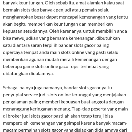
banyak keuntungan. Oleh sebab itu, amat alamiah kalau saat
bermain slots tiap banyak penjudi atau pemain selalu
mengharapkan besar dapat mencapai kemenangan yang tentu
akan begitu memberikan keuntungan dan memberikan
kepuasan sesudahnya. Oleh karenanya, untuk membikin anda
bisa mewujudkan yang bernama kemenangan, dibutuhkan
satu diantara saran terpilih bandar slots gacor paling
dipercaya tempat anda main slots online yang pasti selalu
memberikan agunan mudah meraih kemenangan dengan
beberapa game slots online gacor opsi terhebat yang
didatangkan didalamnya.
Sebagai halnya juga namanya, bandar slots gacor yaitu
penyuplai service judi slots online terunggul yang menjajakan
pengalaman paling memberi kepuasan buat anggota dengan
menanggung keringanan menang. Tiap-tiap peserta yang main
di broker judi slots gacor pastilah akan tetap teruji bisa
memperoleh kemenangan yang simpel karena banyak macam-
macam permainan slots gacor yang disiapkan didalamnya dari