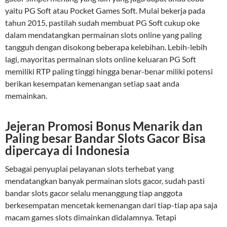
yaitu PG Soft atau Pocket Games Soft. Mulai bekerja pada
tahun 2015, pastilah sudah membuat PG Soft cukup oke
dalam mendatangkan permainan slots online yang paling
tangguh dengan disokong beberapa kelebihan. Lebih-lebih
lagi, mayoritas permainan slots online keluaran PG Soft
memiliki RTP paling tinggi hingga benar-benar miliki potensi
berikan kesempatan kemenangan setiap saat anda
memainkan.
Jejeran Promosi Bonus Menarik dan
Paling besar Bandar Slots Gacor Bisa
dipercaya di Indonesia
Sebagai penyuplai pelayanan slots terhebat yang
mendatangkan banyak permainan slots gacor, sudah pasti
bandar slots gacor selalu menanggung tiap anggota
berkesempatan mencetak kemenangan dari tiap-tiap apa saja
macam games slots dimainkan didalamnya. Tetapi