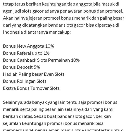
tetap terus berikan keuntungan tiap anggota bila masuk di
agen judi slots gacor adanya penawaran bonus dan promosi.
Akan halnya jejeran promosi bonus menarik dan paling besar
dari yang didatangkan bandar slots gacor bisa dipercaya di
Indonesia diantaranya mencakup:
Bonus New Anggota 10%
Bonus Referal up to 1%
Bonus Cashback Slots Permainan 10%
Bonus Deposit 5%
Hadiah Paling besar Even Slots
Bonus Rollingan Slots
Ekstra Bonus Turnover Slots
Selainnya, ada banyak yang lain tentu saja promosi bonus
menarik serta paling besar lain selainnya dari yang kami
berikan di atas. Sebab buat bandar slots gacor, berikan
sejumlah keuntungan promosi bonus menarik bisa
memperbanyak pengalaman main slots yang fantastis untuk