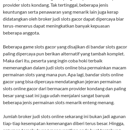
provider slots kondang. Tak tertinggal, beberapa jenis
keuntungan serta penawaran yang menarik lain juga kerap
didatangkan oleh broker judi slots gacor dapat dipercaya biar
terus-menerus dapat meningkatkan banyak kepuasan
beberapa anggota.
Beberapa game slots gacor yang disajikan di bandar slots gacor
paling dipercaya pun berikan alternatif yang tambah komplet.
Maka dari itu, peserta yang ingin coba hoki terbaik
memenangkan dalam judi slots online bisa permainkan macam
permainan slots yang mana pun. Apa lagi, bandar slots online
gacor yang bisa dipercaya mendatangkan jejeran permainan
slots online gacor dari bermacam provider kondang dan paling
besar yang saat ini juga udah menjalani sangat banyak
beberapa jenis permainan slots menarik enteng menang.
Jumlah broker judi slots online sekarang ini bukan jadi agunan
tiap-tiap kesempatan kemenangan diberi terus besar. Hingga,