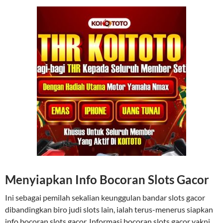
Menyiapkan Info Bocoran Slots Gacor
Ini sebagai pemilah sekalian keunggulan bandar slots gacor
dibandingkan biro judi slots lain, ialah terus-menerus siapkan
info bocoran slots gacor. Informasi bocoran slots gacor yakni