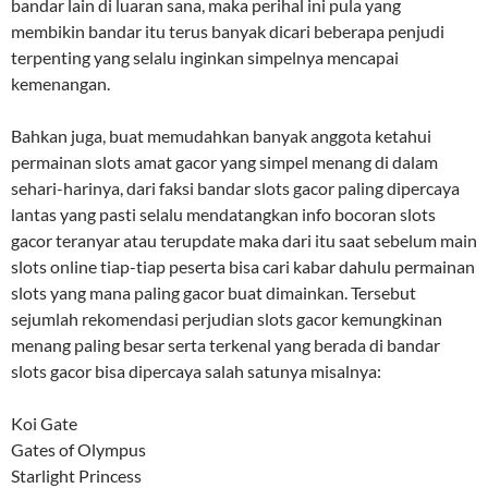
bandar lain di luaran sana, maka perihal ini pula yang
membikin bandar itu terus banyak dicari beberapa penjudi
terpenting yang selalu inginkan simpelnya mencapai
kemenangan.
Bahkan juga, buat memudahkan banyak anggota ketahui
permainan slots amat gacor yang simpel menang di dalam
sehari-harinya, dari faksi bandar slots gacor paling dipercaya
lantas yang pasti selalu mendatangkan info bocoran slots
gacor teranyar atau terupdate maka dari itu saat sebelum main
slots online tiap-tiap peserta bisa cari kabar dahulu permainan
slots yang mana paling gacor buat dimainkan. Tersebut
sejumlah rekomendasi perjudian slots gacor kemungkinan
menang paling besar serta terkenal yang berada di bandar
slots gacor bisa dipercaya salah satunya misalnya:
Koi Gate
Gates of Olympus
Starlight Princess