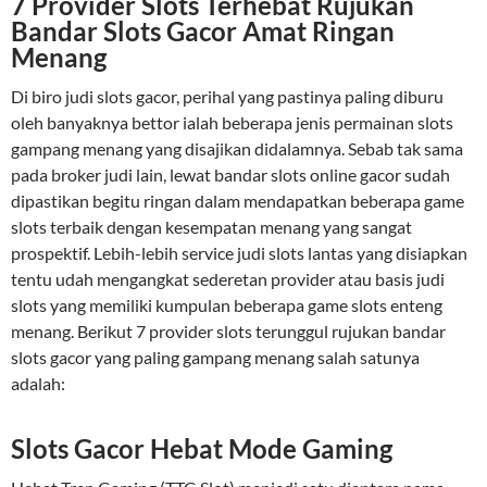
7 Provider Slots Terhebat Rujukan
Bandar Slots Gacor Amat Ringan
Menang
Di biro judi slots gacor, perihal yang pastinya paling diburu
oleh banyaknya bettor ialah beberapa jenis permainan slots
gampang menang yang disajikan didalamnya. Sebab tak sama
pada broker judi lain, lewat bandar slots online gacor sudah
dipastikan begitu ringan dalam mendapatkan beberapa game
slots terbaik dengan kesempatan menang yang sangat
prospektif. Lebih-lebih service judi slots lantas yang disiapkan
tentu udah mengangkat sederetan provider atau basis judi
slots yang memiliki kumpulan beberapa game slots enteng
menang. Berikut 7 provider slots terunggul rujukan bandar
slots gacor yang paling gampang menang salah satunya
adalah:
Slots Gacor Hebat Mode Gaming