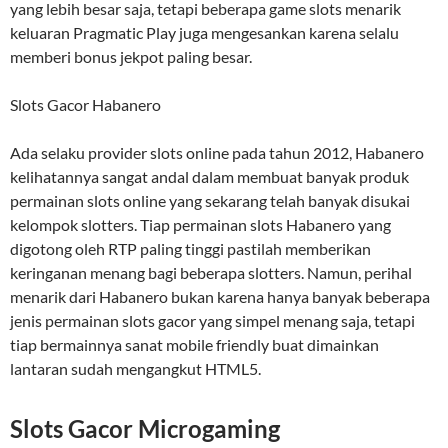
yang lebih besar saja, tetapi beberapa game slots menarik
keluaran Pragmatic Play juga mengesankan karena selalu
memberi bonus jekpot paling besar.
Slots Gacor Habanero
Ada selaku provider slots online pada tahun 2012, Habanero
kelihatannya sangat andal dalam membuat banyak produk
permainan slots online yang sekarang telah banyak disukai
kelompok slotters. Tiap permainan slots Habanero yang
digotong oleh RTP paling tinggi pastilah memberikan
keringanan menang bagi beberapa slotters. Namun, perihal
menarik dari Habanero bukan karena hanya banyak beberapa
jenis permainan slots gacor yang simpel menang saja, tetapi
tiap bermainnya sanat mobile friendly buat dimainkan
lantaran sudah mengangkut HTML5.
Slots Gacor Microgaming