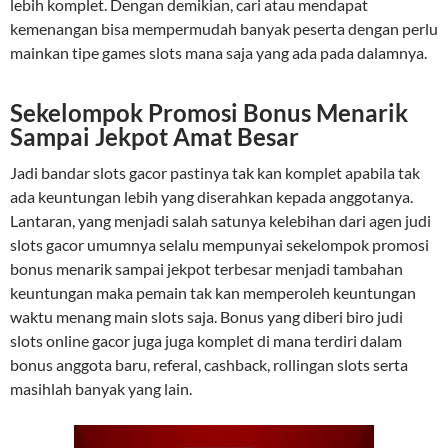
lebih komplet. Dengan demikian, cari atau mendapat
kemenangan bisa mempermudah banyak peserta dengan perlu
mainkan tipe games slots mana saja yang ada pada dalamnya.
Sekelompok Promosi Bonus Menarik
Sampai Jekpot Amat Besar
Jadi bandar slots gacor pastinya tak kan komplet apabila tak
ada keuntungan lebih yang diserahkan kepada anggotanya.
Lantaran, yang menjadi salah satunya kelebihan dari agen judi
slots gacor umumnya selalu mempunyai sekelompok promosi
bonus menarik sampai jekpot terbesar menjadi tambahan
keuntungan maka pemain tak kan memperoleh keuntungan
waktu menang main slots saja. Bonus yang diberi biro judi
slots online gacor juga juga komplet di mana terdiri dalam
bonus anggota baru, referal, cashback, rollingan slots serta
masihlah banyak yang lain.