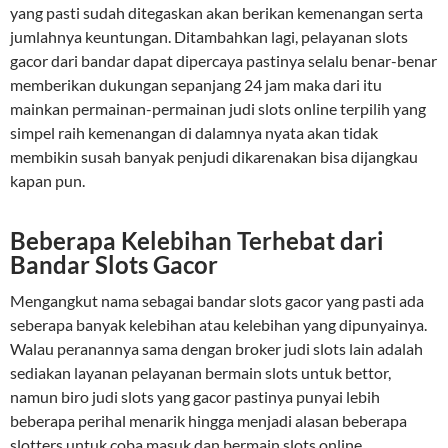
yang pasti sudah ditegaskan akan berikan kemenangan serta
jumlahnya keuntungan. Ditambahkan lagi, pelayanan slots
gacor dari bandar dapat dipercaya pastinya selalu benar-benar
memberikan dukungan sepanjang 24 jam maka dari itu
mainkan permainan-permainan judi slots online terpilih yang
simpel raih kemenangan di dalamnya nyata akan tidak
membikin susah banyak penjudi dikarenakan bisa dijangkau
kapan pun.
Beberapa Kelebihan Terhebat dari
Bandar Slots Gacor
Mengangkut nama sebagai bandar slots gacor yang pasti ada
seberapa banyak kelebihan atau kelebihan yang dipunyainya.
Walau peranannya sama dengan broker judi slots lain adalah
sediakan layanan pelayanan bermain slots untuk bettor,
namun biro judi slots yang gacor pastinya punyai lebih
beberapa perihal menarik hingga menjadi alasan beberapa
slotters untuk coba masuk dan bermain slots online