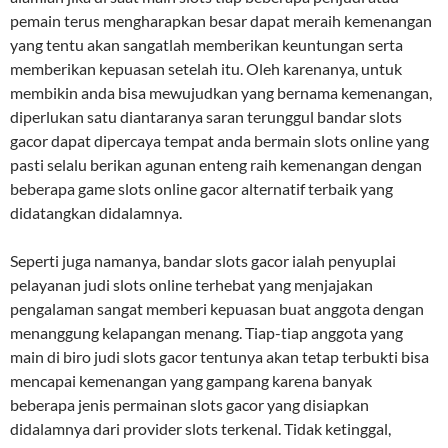
pemain terus mengharapkan besar dapat meraih kemenangan
yang tentu akan sangatlah memberikan keuntungan serta
memberikan kepuasan setelah itu. Oleh karenanya, untuk
membikin anda bisa mewujudkan yang bernama kemenangan,
diperlukan satu diantaranya saran terunggul bandar slots
gacor dapat dipercaya tempat anda bermain slots online yang
pasti selalu berikan agunan enteng raih kemenangan dengan
beberapa game slots online gacor alternatif terbaik yang
didatangkan didalamnya.
Seperti juga namanya, bandar slots gacor ialah penyuplai
pelayanan judi slots online terhebat yang menjajakan
pengalaman sangat memberi kepuasan buat anggota dengan
menanggung kelapangan menang. Tiap-tiap anggota yang
main di biro judi slots gacor tentunya akan tetap terbukti bisa
mencapai kemenangan yang gampang karena banyak
beberapa jenis permainan slots gacor yang disiapkan
didalamnya dari provider slots terkenal. Tidak ketinggal,