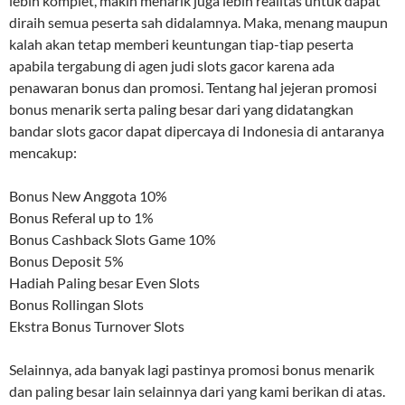
lebih komplet, makin menarik juga lebih realitas untuk dapat
diraih semua peserta sah didalamnya. Maka, menang maupun
kalah akan tetap memberi keuntungan tiap-tiap peserta
apabila tergabung di agen judi slots gacor karena ada
penawaran bonus dan promosi. Tentang hal jejeran promosi
bonus menarik serta paling besar dari yang didatangkan
bandar slots gacor dapat dipercaya di Indonesia di antaranya
mencakup:
Bonus New Anggota 10%
Bonus Referal up to 1%
Bonus Cashback Slots Game 10%
Bonus Deposit 5%
Hadiah Paling besar Even Slots
Bonus Rollingan Slots
Ekstra Bonus Turnover Slots
Selainnya, ada banyak lagi pastinya promosi bonus menarik
dan paling besar lain selainnya dari yang kami berikan di atas.