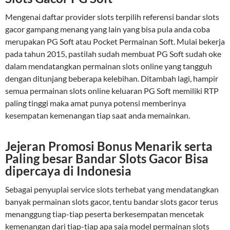
Mengenai daftar provider slots terpilih referensi bandar slots
gacor gampang menang yang lain yang bisa pula anda coba
merupakan PG Soft atau Pocket Permainan Soft. Mulai bekerja
pada tahun 2015, pastilah sudah membuat PG Soft sudah oke
dalam mendatangkan permainan slots online yang tangguh
dengan ditunjang beberapa kelebihan. Ditambah lagi, hampir
semua permainan slots online keluaran PG Soft memiliki RTP
paling tinggi maka amat punya potensi memberinya
kesempatan kemenangan tiap saat anda memainkan.
Jejeran Promosi Bonus Menarik serta
Paling besar Bandar Slots Gacor Bisa
dipercaya di Indonesia
Sebagai penyuplai service slots terhebat yang mendatangkan
banyak permainan slots gacor, tentu bandar slots gacor terus
menanggung tiap-tiap peserta berkesempatan mencetak
kemenangan dari tiap-tiap apa saja model permainan slots