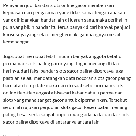
Pelayanan judi bandar slots online gacor memberikan
kepuasan dan pengalaman yang tidak sama dengan apakah
yang dihidangkan bandar lain di luaran sana, maka perihal ini
pula yang bikin bandar itu terus banyak dicari banyak penjudi
khususnya yang selalu menghendaki gampangnya meraih
kemenangan.
Juga, buat membuat lebih mudah banyak anggota ketahui
permainan slots paling gacor yang ringan menang di tiap
harinya, dari faksi bandar slots gacor paling dipercaya juga
pastilah selalu mendatangkan data bocoran slots gacor paling
baru atau terupdate maka dari itu saat sebelum main slots
online tiap-tiap anggota bisa cari kabar dahulu permainan
slots yang mana sangat gacor untuk dipermainkan. Tersebut
sejumlah rujukan perjudian slots gacor kesempatan menang
paling besar serta sangat populer yang ada pada bandar slots
gacor paling dipercaya di antaranya antara lain: