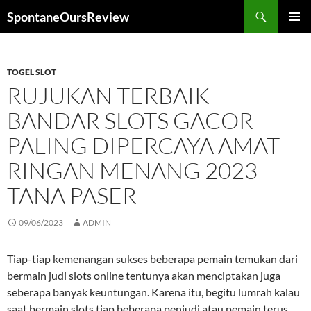
Search
SpontaneOursReview
SKIP
PRIMAR
TO
MENU
CONTENT
TOGEL SLOT
RUJUKAN TERBAIK
BANDAR SLOTS GACOR
PALING DIPERCAYA AMAT
RINGAN MENANG 2023
TANA PASER
09/06/2023
ADMIN
Tiap-tiap kemenangan sukses beberapa pemain temukan dari
bermain judi slots online tentunya akan menciptakan juga
seberapa banyak keuntungan. Karena itu, begitu lumrah kalau
saat bermain slots tiap beberapa penjudi atau pemain terus