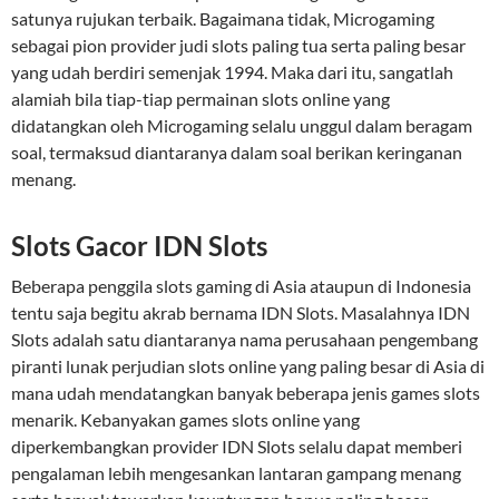
satunya rujukan terbaik. Bagaimana tidak, Microgaming
sebagai pion provider judi slots paling tua serta paling besar
yang udah berdiri semenjak 1994. Maka dari itu, sangatlah
alamiah bila tiap-tiap permainan slots online yang
didatangkan oleh Microgaming selalu unggul dalam beragam
soal, termaksud diantaranya dalam soal berikan keringanan
menang.
Slots Gacor IDN Slots
Beberapa penggila slots gaming di Asia ataupun di Indonesia
tentu saja begitu akrab bernama IDN Slots. Masalahnya IDN
Slots adalah satu diantaranya nama perusahaan pengembang
piranti lunak perjudian slots online yang paling besar di Asia di
mana udah mendatangkan banyak beberapa jenis games slots
menarik. Kebanyakan games slots online yang
diperkembangkan provider IDN Slots selalu dapat memberi
pengalaman lebih mengesankan lantaran gampang menang