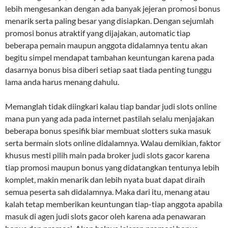
lebih mengesankan dengan ada banyak jejeran promosi bonus
menarik serta paling besar yang disiapkan. Dengan sejumlah
promosi bonus atraktif yang dijajakan, automatic tiap
beberapa pemain maupun anggota didalamnya tentu akan
begitu simpel mendapat tambahan keuntungan karena pada
dasarnya bonus bisa diberi setiap saat tiada penting tunggu
lama anda harus menang dahulu.
Memanglah tidak diingkari kalau tiap bandar judi slots online
mana pun yang ada pada internet pastilah selalu menjajakan
beberapa bonus spesifik biar membuat slotters suka masuk
serta bermain slots online didalamnya. Walau demikian, faktor
khusus mesti pilih main pada broker judi slots gacor karena
tiap promosi maupun bonus yang didatangkan tentunya lebih
komplet, makin menarik dan lebih nyata buat dapat diraih
semua peserta sah didalamnya. Maka dari itu, menang atau
kalah tetap memberikan keuntungan tiap-tiap anggota apabila
masuk di agen judi slots gacor oleh karena ada penawaran