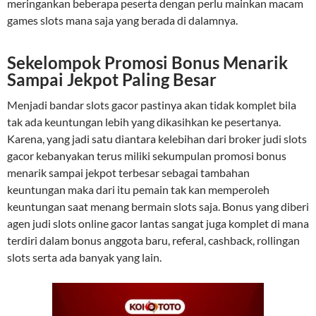
meringankan beberapa peserta dengan perlu mainkan macam
games slots mana saja yang berada di dalamnya.
Sekelompok Promosi Bonus Menarik
Sampai Jekpot Paling Besar
Menjadi bandar slots gacor pastinya akan tidak komplet bila
tak ada keuntungan lebih yang dikasihkan ke pesertanya.
Karena, yang jadi satu diantara kelebihan dari broker judi slots
gacor kebanyakan terus miliki sekumpulan promosi bonus
menarik sampai jekpot terbesar sebagai tambahan
keuntungan maka dari itu pemain tak kan memperoleh
keuntungan saat menang bermain slots saja. Bonus yang diberi
agen judi slots online gacor lantas sangat juga komplet di mana
terdiri dalam bonus anggota baru, referal, cashback, rollingan
slots serta ada banyak yang lain.