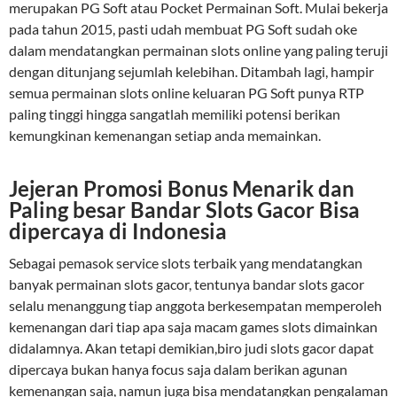
merupakan PG Soft atau Pocket Permainan Soft. Mulai bekerja
pada tahun 2015, pasti udah membuat PG Soft sudah oke
dalam mendatangkan permainan slots online yang paling teruji
dengan ditunjang sejumlah kelebihan. Ditambah lagi, hampir
semua permainan slots online keluaran PG Soft punya RTP
paling tinggi hingga sangatlah memiliki potensi berikan
kemungkinan kemenangan setiap anda memainkan.
Jejeran Promosi Bonus Menarik dan
Paling besar Bandar Slots Gacor Bisa
dipercaya di Indonesia
Sebagai pemasok service slots terbaik yang mendatangkan
banyak permainan slots gacor, tentunya bandar slots gacor
selalu menanggung tiap anggota berkesempatan memperoleh
kemenangan dari tiap apa saja macam games slots dimainkan
didalamnya. Akan tetapi demikian,biro judi slots gacor dapat
dipercaya bukan hanya focus saja dalam berikan agunan
kemenangan saja, namun juga bisa mendatangkan pengalaman