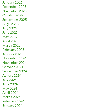
January 2026
December 2025
November 2025
October 2025
September 2025
August 2025
July 2025
June 2025
May 2025
April 2025
March 2025
February 2025
January 2025
December 2024
November 2024
October 2024
September 2024
August 2024
July 2024
June 2024
May 2024
April 2024
March 2024
February 2024
January 2024