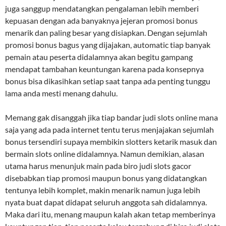
juga sanggup mendatangkan pengalaman lebih memberi
kepuasan dengan ada banyaknya jejeran promosi bonus
menarik dan paling besar yang disiapkan. Dengan sejumlah
promosi bonus bagus yang dijajakan, automatic tiap banyak
pemain atau peserta didalamnya akan begitu gampang
mendapat tambahan keuntungan karena pada konsepnya
bonus bisa dikasihkan setiap saat tanpa ada penting tunggu
lama anda mesti menang dahulu.
Memang gak disanggah jika tiap bandar judi slots online mana
saja yang ada pada internet tentu terus menjajakan sejumlah
bonus tersendiri supaya membikin slotters ketarik masuk dan
bermain slots online didalamnya. Namun demikian, alasan
utama harus menunjuk main pada biro judi slots gacor
disebabkan tiap promosi maupun bonus yang didatangkan
tentunya lebih komplet, makin menarik namun juga lebih
nyata buat dapat didapat seluruh anggota sah didalamnya.
Maka dari itu, menang maupun kalah akan tetap memberinya