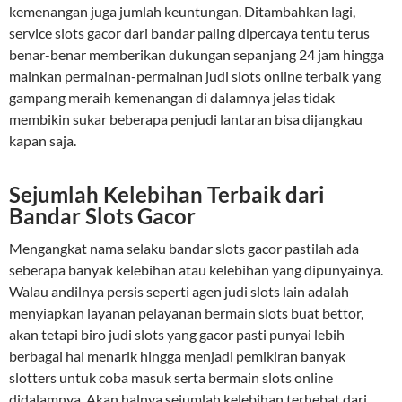
kemenangan juga jumlah keuntungan. Ditambahkan lagi,
service slots gacor dari bandar paling dipercaya tentu terus
benar-benar memberikan dukungan sepanjang 24 jam hingga
mainkan permainan-permainan judi slots online terbaik yang
gampang meraih kemenangan di dalamnya jelas tidak
membikin sukar beberapa penjudi lantaran bisa dijangkau
kapan saja.
Sejumlah Kelebihan Terbaik dari
Bandar Slots Gacor
Mengangkat nama selaku bandar slots gacor pastilah ada
seberapa banyak kelebihan atau kelebihan yang dipunyainya.
Walau andilnya persis seperti agen judi slots lain adalah
menyiapkan layanan pelayanan bermain slots buat bettor,
akan tetapi biro judi slots yang gacor pasti punyai lebih
berbagai hal menarik hingga menjadi pemikiran banyak
slotters untuk coba masuk serta bermain slots online
didalamnya. Akan halnya sejumlah kelebihan terhebat dari