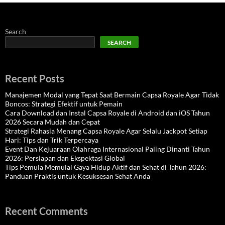
Search
SEARCH
Recent Posts
Manajemen Modal yang Tepat Saat Bermain Capsa Royale Agar Tidak
Boncos: Strategi Efektif untuk Pemain
Cara Download dan Instal Capsa Royale di Android dan iOS Tahun
2026 Secara Mudah dan Cepat
Strategi Rahasia Menang Capsa Royale Agar Selalu Jackpot Setiap
Hari: Tips dan Trik Terpercaya
Event Dan Kejuaraan Olahraga Internasional Paling Dinanti Tahun
2026: Persiapan dan Ekspektasi Global
Tips Pemula Memulai Gaya Hidup Aktif dan Sehat di Tahun 2026:
Panduan Praktis untuk Kesuksesan Sehat Anda
Recent Comments