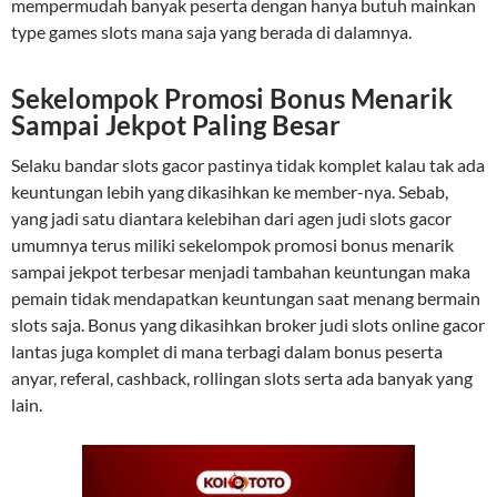
mempermudah banyak peserta dengan hanya butuh mainkan
type games slots mana saja yang berada di dalamnya.
Sekelompok Promosi Bonus Menarik
Sampai Jekpot Paling Besar
Selaku bandar slots gacor pastinya tidak komplet kalau tak ada
keuntungan lebih yang dikasihkan ke member-nya. Sebab,
yang jadi satu diantara kelebihan dari agen judi slots gacor
umumnya terus miliki sekelompok promosi bonus menarik
sampai jekpot terbesar menjadi tambahan keuntungan maka
pemain tidak mendapatkan keuntungan saat menang bermain
slots saja. Bonus yang dikasihkan broker judi slots online gacor
lantas juga komplet di mana terbagi dalam bonus peserta
anyar, referal, cashback, rollingan slots serta ada banyak yang
lain.