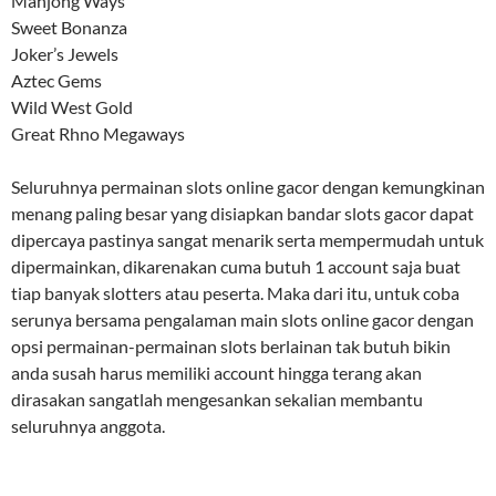
Mahjong Ways
Sweet Bonanza
Joker’s Jewels
Aztec Gems
Wild West Gold
Great Rhno Megaways
Seluruhnya permainan slots online gacor dengan kemungkinan
menang paling besar yang disiapkan bandar slots gacor dapat
dipercaya pastinya sangat menarik serta mempermudah untuk
dipermainkan, dikarenakan cuma butuh 1 account saja buat
tiap banyak slotters atau peserta. Maka dari itu, untuk coba
serunya bersama pengalaman main slots online gacor dengan
opsi permainan-permainan slots berlainan tak butuh bikin
anda susah harus memiliki account hingga terang akan
dirasakan sangatlah mengesankan sekalian membantu
seluruhnya anggota.