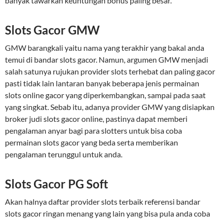
banyak tawarkan keuntungan bonus paling besar.
Slots Gacor GMW
GMW barangkali yaitu nama yang terakhir yang bakal anda
temui di bandar slots gacor. Namun, argumen GMW menjadi
salah satunya rujukan provider slots terhebat dan paling gacor
pasti tidak lain lantaran banyak beberapa jenis permainan
slots online gacor yang diperkembangkan, sampai pada saat
yang singkat. Sebab itu, adanya provider GMW yang disiapkan
broker judi slots gacor online, pastinya dapat memberi
pengalaman anyar bagi para slotters untuk bisa coba
permainan slots gacor yang beda serta memberikan
pengalaman terunggul untuk anda.
Slots Gacor PG Soft
Akan halnya daftar provider slots terbaik referensi bandar
slots gacor ringan menang yang lain yang bisa pula anda coba