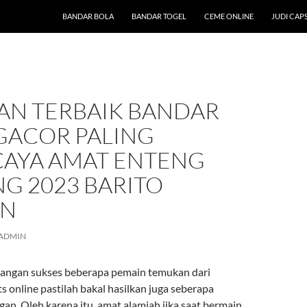
SKIP TO CONTENT
BANDAR BOLA
BANDAR TOGEL
CEME ONLINE
JUDI CAP
AN TERBAIK BANDAR
 GACOR PALING
CAYA AMAT ENTENG
G 2023 BARITO
AN
ADMIN
nangan sukses beberapa pemain temukan dari
ts online pastilah bakal hasilkan juga seberapa
an. Oleh karena itu, amat alamiah jika saat bermain