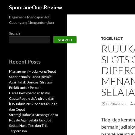
Search
SpontaneOursReview
Bagaimana Mencapai Slot
Gacor yang Menguntungkan
Search
TOGEL SLOT
SEARCH
RUJUK
SLOTS
Recent Posts
DIPER
Manajemen Modal yang Tepat
Saat Bermain Capsa Royale
MENAN
Agar Tidak Boncos: Strategi
Efektif untuk Pemain
SELAT
Cara Download dan Instal
Capsa Royale di Android dan
iOS Tahun 2026 Secara Mudah
08/06/2023
dan Cepat
Strategi Rahasia Menang Capsa
Tiap-tiap keme
Royale Agar Selalu Jackpot
Setiap Hari: Tips dan Trik
bermain judi slo
Terpercaya
banyak keuntung