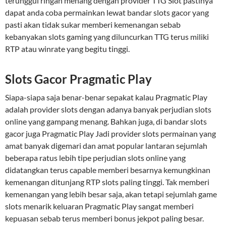
terunggul ringan menang dengan provider TTG Slot pastinya
dapat anda coba permainkan lewat bandar slots gacor yang
pasti akan tidak sukar memberi kemenangan sebab
kebanyakan slots gaming yang diluncurkan TTG terus miliki
RTP atau winrate yang begitu tinggi.
Slots Gacor Pragmatic Play
Siapa-siapa saja benar-benar sepakat kalau Pragmatic Play
adalah provider slots dengan adanya banyak perjudian slots
online yang gampang menang. Bahkan juga, di bandar slots
gacor juga Pragmatic Play Jadi provider slots permainan yang
amat banyak digemari dan amat popular lantaran sejumlah
beberapa ratus lebih tipe perjudian slots online yang
didatangkan terus capable memberi besarnya kemungkinan
kemenangan ditunjang RTP slots paling tinggi. Tak memberi
kemenangan yang lebih besar saja, akan tetapi sejumlah game
slots menarik keluaran Pragmatic Play sangat memberi
kepuasan sebab terus memberi bonus jekpot paling besar.