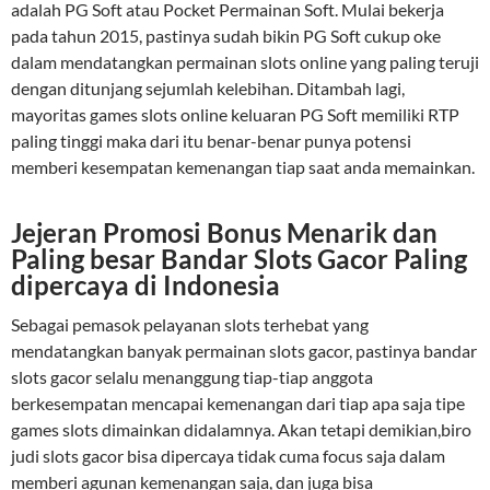
adalah PG Soft atau Pocket Permainan Soft. Mulai bekerja
pada tahun 2015, pastinya sudah bikin PG Soft cukup oke
dalam mendatangkan permainan slots online yang paling teruji
dengan ditunjang sejumlah kelebihan. Ditambah lagi,
mayoritas games slots online keluaran PG Soft memiliki RTP
paling tinggi maka dari itu benar-benar punya potensi
memberi kesempatan kemenangan tiap saat anda memainkan.
Jejeran Promosi Bonus Menarik dan
Paling besar Bandar Slots Gacor Paling
dipercaya di Indonesia
Sebagai pemasok pelayanan slots terhebat yang
mendatangkan banyak permainan slots gacor, pastinya bandar
slots gacor selalu menanggung tiap-tiap anggota
berkesempatan mencapai kemenangan dari tiap apa saja tipe
games slots dimainkan didalamnya. Akan tetapi demikian,biro
judi slots gacor bisa dipercaya tidak cuma focus saja dalam
memberi agunan kemenangan saja, dan juga bisa