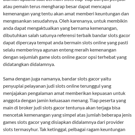
atau pemain terus mengharap besar dapat mencapai
kemenangan yang tentu akan amat memberi keuntungan dan
mengesankan sesudahnya. Oleh karenanya, untuk membikin
anda dapat mengaktualkan yang bernama kemenangan,
dibutuhkan salah satunya referensi terbaik bandar slots gacor
dapat dipercaya tempat anda bermain slots online yang pasti
selalu memberinya agunan enteng meraih kemenangan
dengan sejumlah game slots online gacor opsi terhebat yang
didatangkan didalamnya.
Sama dengan juga namanya, bandar slots gacor yaitu
penyuplai pelayanan judi slots online terunggul yang
menjajakan pengalaman amat memberikan kepuasan untuk
anggota dengan jamin keluasaan menang. Tiap peserta yang
main di broker judi slots gacor tentunya akan terjaga bisa
mencetak kemenangan yang simpel atas jumlah beberapa jenis
games slots gacor yang disiapkan didalamnya dari provider
slots termasyhur. Tak ketinggal, pelbagai ragam keuntungan