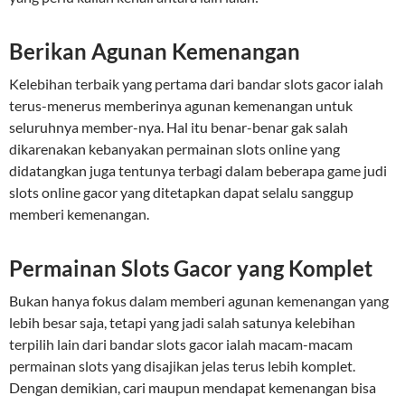
Berikan Agunan Kemenangan
Kelebihan terbaik yang pertama dari bandar slots gacor ialah
terus-menerus memberinya agunan kemenangan untuk
seluruhnya member-nya. Hal itu benar-benar gak salah
dikarenakan kebanyakan permainan slots online yang
didatangkan juga tentunya terbagi dalam beberapa game judi
slots online gacor yang ditetapkan dapat selalu sanggup
memberi kemenangan.
Permainan Slots Gacor yang Komplet
Bukan hanya fokus dalam memberi agunan kemenangan yang
lebih besar saja, tetapi yang jadi salah satunya kelebihan
terpilih lain dari bandar slots gacor ialah macam-macam
permainan slots yang disajikan jelas terus lebih komplet.
Dengan demikian, cari maupun mendapat kemenangan bisa