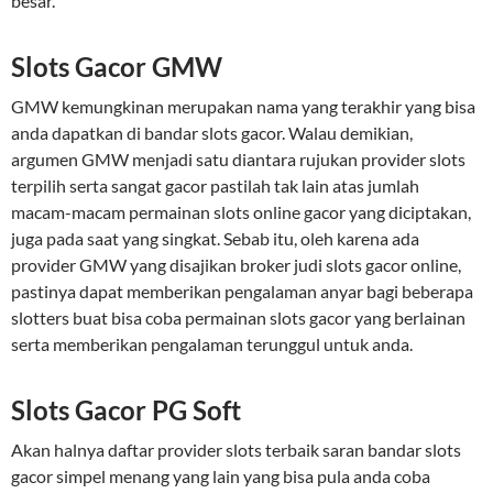
besar.
Slots Gacor GMW
GMW kemungkinan merupakan nama yang terakhir yang bisa
anda dapatkan di bandar slots gacor. Walau demikian,
argumen GMW menjadi satu diantara rujukan provider slots
terpilih serta sangat gacor pastilah tak lain atas jumlah
macam-macam permainan slots online gacor yang diciptakan,
juga pada saat yang singkat. Sebab itu, oleh karena ada
provider GMW yang disajikan broker judi slots gacor online,
pastinya dapat memberikan pengalaman anyar bagi beberapa
slotters buat bisa coba permainan slots gacor yang berlainan
serta memberikan pengalaman terunggul untuk anda.
Slots Gacor PG Soft
Akan halnya daftar provider slots terbaik saran bandar slots
gacor simpel menang yang lain yang bisa pula anda coba