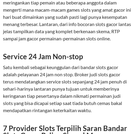
meringankan tiap pemain atau beberapa anggota dalam
mengerti mana macam-macam games slots yang amat gacor ini
hari buat dimainkan yang sudah pasti lagi punya kesempatan
menang terbesar. Lantaran, dari info bocoran slots gacor lantas
jelas tampilkan data yang komplet berkenaan skema, RTP
sampai jam gacor permainan-permainan slots online.
Service 24 Jam Non-stop
Satu kembali sebagai keunggulan dari bandar slots gacor
adalah pelayanan 24 jam non stop. Broker judi slots gacor
terus mendatangkan service slots sepanjang 24 jam penuh di
sehari-harinya lantaran punya tujuan untuk memberinya
keringanan tiap pesertanya dalam nikmati permainan judi
slots yang bisa dicapai setiap saat tiada butuh cemas bakal
mendapatkan rintangan keterkaitan waktu.
7 Provider Slots Terpilih Saran Bandar