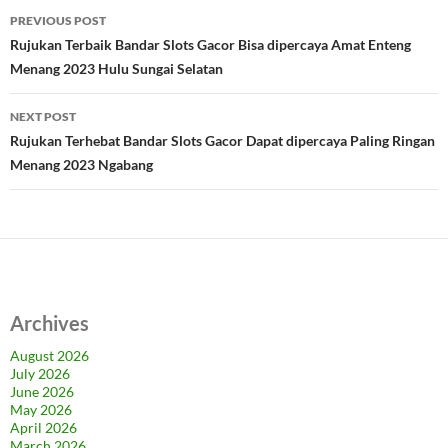
Post
PREVIOUS POST
navigation
Rujukan Terbaik Bandar Slots Gacor Bisa dipercaya Amat Enteng
Menang 2023 Hulu Sungai Selatan
NEXT POST
Rujukan Terhebat Bandar Slots Gacor Dapat dipercaya Paling Ringan
Menang 2023 Ngabang
Archives
August 2026
July 2026
June 2026
May 2026
April 2026
March 2026