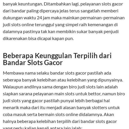
banyak keuntungan. Ditambahkan lagi, pelayanan slots gacor
dari bandar paling dipercaya jelas terus sangatlah memberi
dukungan waktu 24 jam maka mainkan permainan-permainan
judi slots online terunggul yang simpel raih kemenangan di
dalamnya pastinya tak kan membikin sukar banyak penjudi
dikarenakan bisa dicapai kapan pun.
Beberapa Keunggulan Terpilih dari
Bandar Slots Gacor
Membawa nama selaku bandar slots gacor pastilah ada
seberapa banyak kelebihan atau kelebihan yang dipunyainya.
Walaupun andilnya sama dengan biro judi slots lain adalah
siapkan sarana pelayanan main slots untuk bettor, namun biro
judi slots yang gacor pastilah punyai lebih berbagai hal
menarik maka dari itu menjadi alasan banyak slotters untuk
coba masuk serta bermain slots online didalamnya. Akan
halnya beberapa kelebihan terpilih dari bandar slots gacor
yang perlu kalian kenali antara lain ialah: