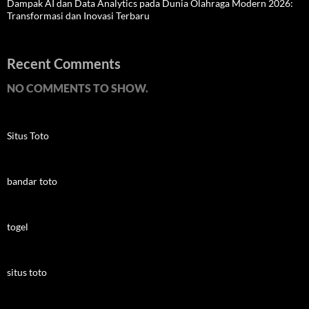
Dampak AI dan Data Analytics pada Dunia Olahraga Modern 2026:
Transformasi dan Inovasi Terbaru
Recent Comments
NO COMMENTS TO SHOW.
Situs Toto
bandar toto
togel
situs toto