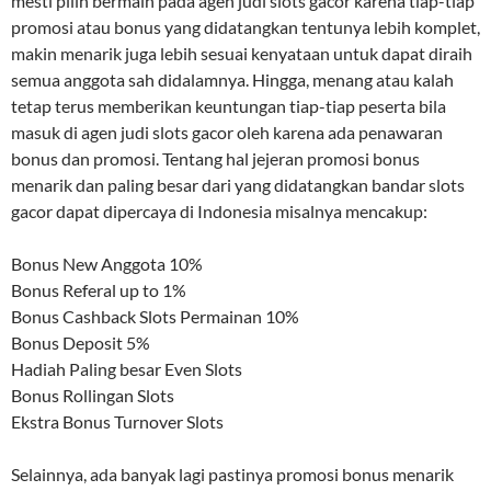
mesti pilih bermain pada agen judi slots gacor karena tiap-tiap
promosi atau bonus yang didatangkan tentunya lebih komplet,
makin menarik juga lebih sesuai kenyataan untuk dapat diraih
semua anggota sah didalamnya. Hingga, menang atau kalah
tetap terus memberikan keuntungan tiap-tiap peserta bila
masuk di agen judi slots gacor oleh karena ada penawaran
bonus dan promosi. Tentang hal jejeran promosi bonus
menarik dan paling besar dari yang didatangkan bandar slots
gacor dapat dipercaya di Indonesia misalnya mencakup:
Bonus New Anggota 10%
Bonus Referal up to 1%
Bonus Cashback Slots Permainan 10%
Bonus Deposit 5%
Hadiah Paling besar Even Slots
Bonus Rollingan Slots
Ekstra Bonus Turnover Slots
Selainnya, ada banyak lagi pastinya promosi bonus menarik