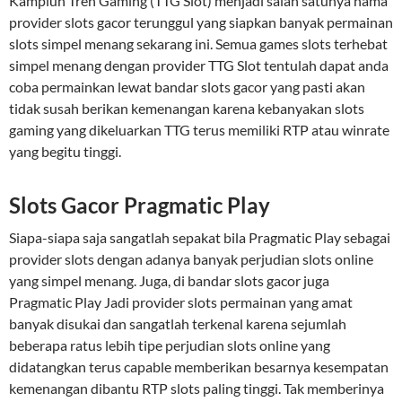
Kampiun Tren Gaming (TTG Slot) menjadi salah satunya nama
provider slots gacor terunggul yang siapkan banyak permainan
slots simpel menang sekarang ini. Semua games slots terhebat
simpel menang dengan provider TTG Slot tentulah dapat anda
coba permainkan lewat bandar slots gacor yang pasti akan
tidak susah berikan kemenangan karena kebanyakan slots
gaming yang dikeluarkan TTG terus memiliki RTP atau winrate
yang begitu tinggi.
Slots Gacor Pragmatic Play
Siapa-siapa saja sangatlah sepakat bila Pragmatic Play sebagai
provider slots dengan adanya banyak perjudian slots online
yang simpel menang. Juga, di bandar slots gacor juga
Pragmatic Play Jadi provider slots permainan yang amat
banyak disukai dan sangatlah terkenal karena sejumlah
beberapa ratus lebih tipe perjudian slots online yang
didatangkan terus capable memberikan besarnya kesempatan
kemenangan dibantu RTP slots paling tinggi. Tak memberinya