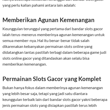
yang perlu kalian pahami antara lain adalah:
Memberikan Agunan Kemenangan
Keunggulan terunggul yang pertama dari bandar slots gacor
ialah terus-menerus memberinya agunan kemenangan untuk
semua member-nya. Hal itu benar-benar tidak salah
dikarenakan kebanyakan permainan slots online yang
didatangkan lantas pastilah terbagi dalam beberapa game judi
slots online gacor yang ditandaskan akan selalu bisa
memberikan kemenangan.
Permainan Slots Gacor yang Komplet
Bukan hanya fokus dalam memberinya agunan kemenangan
yang lebih besar saja, tetapi yang jadi satu diantara
keunggulan terbaik lain dari bandar slots gacor yakni beberapa
jenis permainan slots yang disiapkan pastilah terus lebih