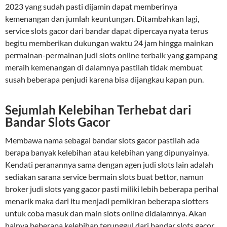
2023 yang sudah pasti dijamin dapat memberinya
kemenangan dan jumlah keuntungan. Ditambahkan lagi,
service slots gacor dari bandar dapat dipercaya nyata terus
begitu memberikan dukungan waktu 24 jam hingga mainkan
permainan-permainan judi slots online terbaik yang gampang
meraih kemenangan di dalamnya pastilah tidak membuat
susah beberapa penjudi karena bisa dijangkau kapan pun.
Sejumlah Kelebihan Terhebat dari
Bandar Slots Gacor
Membawa nama sebagai bandar slots gacor pastilah ada
berapa banyak kelebihan atau kelebihan yang dipunyainya.
Kendati peranannya sama dengan agen judi slots lain adalah
sediakan sarana service bermain slots buat bettor, namun
broker judi slots yang gacor pasti miliki lebih beberapa perihal
menarik maka dari itu menjadi pemikiran beberapa slotters
untuk coba masuk dan main slots online didalamnya. Akan
halnya beberapa kelebihan terunggul dari bandar slots gacor