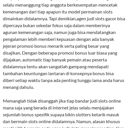
selalu menanggung tiap anggota berkesempatan mencetak
kemenangan dari tiap apapun itu model permainan slots
dimainkan didalamnya. Tapi demikian,agen judi slots gacor bisa
dipercaya bukan sekedar fokus saja dalam memberinya
agunan kemenangan saja, namun juga bisa mendatangkan
pengalaman lebih memberi kepuasan dengan ada banyak
jejeran promosi bonus menarik serta paling besar yang
disajikan. Dengan beberapa promosi bonus luar biasa yang
dijajakan, automatic tiap banyak pemain atau peserta
didalamnya tentu akan sangatlah gampang mendapati
tambahan keuntungan lantaran di konsepnya bonus bisa
diberi setiap waktu tanpa ada penting tunggu lama anda harus
menang dahulu.
Memanglah tidak disanggah jika tiap bandar judi slots online
mana saja yang berada di internet jelas selalu menjajakan
sejumlah bonus spesifik supaya bikin slotters ketarik masuk
dan bermain slots online didalamnya. Namun, alasan khusus