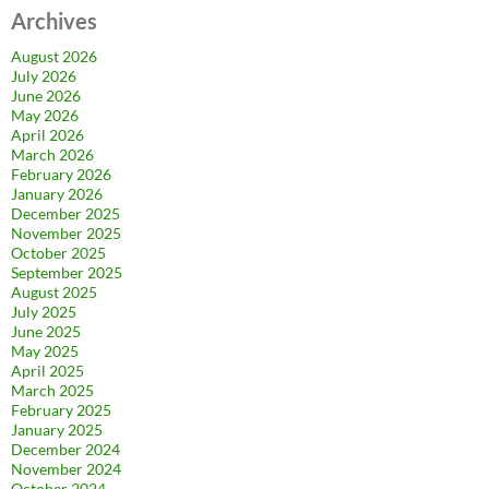
Archives
August 2026
July 2026
June 2026
May 2026
April 2026
March 2026
February 2026
January 2026
December 2025
November 2025
October 2025
September 2025
August 2025
July 2025
June 2025
May 2025
April 2025
March 2025
February 2025
January 2025
December 2024
November 2024
October 2024