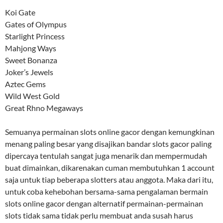
Koi Gate
Gates of Olympus
Starlight Princess
Mahjong Ways
Sweet Bonanza
Joker’s Jewels
Aztec Gems
Wild West Gold
Great Rhno Megaways
Semuanya permainan slots online gacor dengan kemungkinan
menang paling besar yang disajikan bandar slots gacor paling
dipercaya tentulah sangat juga menarik dan mempermudah
buat dimainkan, dikarenakan cuman membutuhkan 1 account
saja untuk tiap beberapa slotters atau anggota. Maka dari itu,
untuk coba kehebohan bersama-sama pengalaman bermain
slots online gacor dengan alternatif permainan-permainan
slots tidak sama tidak perlu membuat anda susah harus