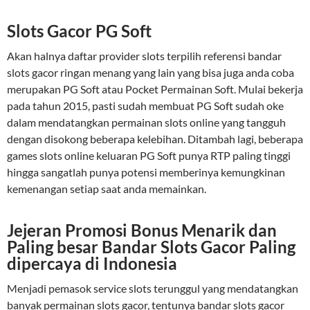
Slots Gacor PG Soft
Akan halnya daftar provider slots terpilih referensi bandar
slots gacor ringan menang yang lain yang bisa juga anda coba
merupakan PG Soft atau Pocket Permainan Soft. Mulai bekerja
pada tahun 2015, pasti sudah membuat PG Soft sudah oke
dalam mendatangkan permainan slots online yang tangguh
dengan disokong beberapa kelebihan. Ditambah lagi, beberapa
games slots online keluaran PG Soft punya RTP paling tinggi
hingga sangatlah punya potensi memberinya kemungkinan
kemenangan setiap saat anda memainkan.
Jejeran Promosi Bonus Menarik dan
Paling besar Bandar Slots Gacor Paling
dipercaya di Indonesia
Menjadi pemasok service slots terunggul yang mendatangkan
banyak permainan slots gacor, tentunya bandar slots gacor