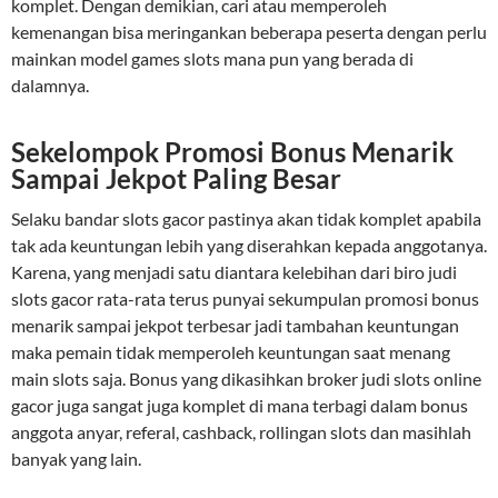
komplet. Dengan demikian, cari atau memperoleh
kemenangan bisa meringankan beberapa peserta dengan perlu
mainkan model games slots mana pun yang berada di
dalamnya.
Sekelompok Promosi Bonus Menarik
Sampai Jekpot Paling Besar
Selaku bandar slots gacor pastinya akan tidak komplet apabila
tak ada keuntungan lebih yang diserahkan kepada anggotanya.
Karena, yang menjadi satu diantara kelebihan dari biro judi
slots gacor rata-rata terus punyai sekumpulan promosi bonus
menarik sampai jekpot terbesar jadi tambahan keuntungan
maka pemain tidak memperoleh keuntungan saat menang
main slots saja. Bonus yang dikasihkan broker judi slots online
gacor juga sangat juga komplet di mana terbagi dalam bonus
anggota anyar, referal, cashback, rollingan slots dan masihlah
banyak yang lain.