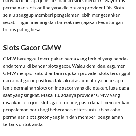
banyak beberapa jenis permainan slots menarik. Mayoritas
permainan slots online yang diciptakan provider IDN Slots
selalu sanggup memberi pengalaman lebih mengesankan
sebab ringan menang dan banyak menjajakan keuntungan
bonus paling besar.
Slots Gacor GMW
GMW barangkali merupakan nama yang terkini yang hendak
anda temui di bandar slots gacor. Walau demikian, argumen
GMW menjadi satu diantara rujukan provider slots terunggul
dan amat gacor pastinya tak lain atas jumlahnya beberapa
jenis permainan slots online gacor yang diciptakan, juga pada
saat yang singkat. Maka itu, adanya provider GMW yang
disajikan biro judi slots gacor online, pasti dapat memberikan
pengalaman baru bagi beberapa slotters untuk bisa coba
permainan slots gacor yang lain dan memberi pengalaman
terbaik untuk anda.