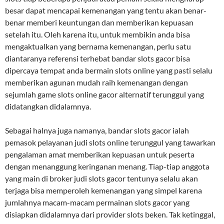
besar dapat mencapai kemenangan yang tentu akan benar-
benar memberi keuntungan dan memberikan kepuasan
setelah itu. Oleh karena itu, untuk membikin anda bisa
mengaktualkan yang bernama kemenangan, perlu satu
diantaranya referensi terhebat bandar slots gacor bisa
dipercaya tempat anda bermain slots online yang pasti selalu
memberikan agunan mudah raih kemenangan dengan
sejumlah game slots online gacor alternatif terunggul yang
didatangkan didalamnya.
Sebagai halnya juga namanya, bandar slots gacor ialah
pemasok pelayanan judi slots online terunggul yang tawarkan
pengalaman amat memberikan kepuasan untuk peserta
dengan menanggung keringanan menang. Tiap-tiap anggota
yang main di broker judi slots gacor tentunya selalu akan
terjaga bisa memperoleh kemenangan yang simpel karena
jumlahnya macam-macam permainan slots gacor yang
disiapkan didalamnya dari provider slots beken. Tak ketinggal,