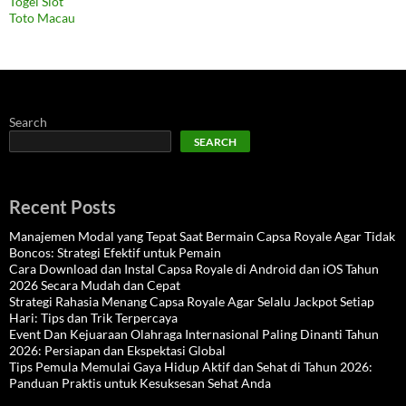
Togel Slot
Toto Macau
Search
SEARCH
Recent Posts
Manajemen Modal yang Tepat Saat Bermain Capsa Royale Agar Tidak
Boncos: Strategi Efektif untuk Pemain
Cara Download dan Instal Capsa Royale di Android dan iOS Tahun
2026 Secara Mudah dan Cepat
Strategi Rahasia Menang Capsa Royale Agar Selalu Jackpot Setiap
Hari: Tips dan Trik Terpercaya
Event Dan Kejuaraan Olahraga Internasional Paling Dinanti Tahun
2026: Persiapan dan Ekspektasi Global
Tips Pemula Memulai Gaya Hidup Aktif dan Sehat di Tahun 2026:
Panduan Praktis untuk Kesuksesan Sehat Anda