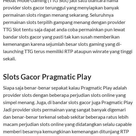
Hebat Mode Gaming (TTG Slot) jadi satu diantara nama
provider slots gacor terunggul yang menyiapkan banyak
permainan slots ringan menang sekarang. Seluruhnya
permainan slots terpilih gampang menang dengan provider
TTG Slot tentu saja dapat anda coba permainkan pun lewat
bandar slots gacor yang pasti tak kan susah memberikan
kemenangan karena sejumlah besar slots gaming yang di-
launching TTG terus memiliki RTP ataupun winrate yang tinggi
sekali.
Slots Gacor Pragmatic Play
Siapa saja benar-benar sepakat kalau Pragmatic Play adalah
provider slots dengan beberapa perjudian slots online yang
simpel menang. Juga, di bandar slots gacor juga Pragmatic Play
Jadi provider slots permainan yang sangat banyak digemari
dan benar-benar terkenal sebab sekitar beberapa ratus lebih
macam perjudian slots online yang didatangkan selalu capable
memberi besarnya kemungkinan kemenangan ditunjang RTP