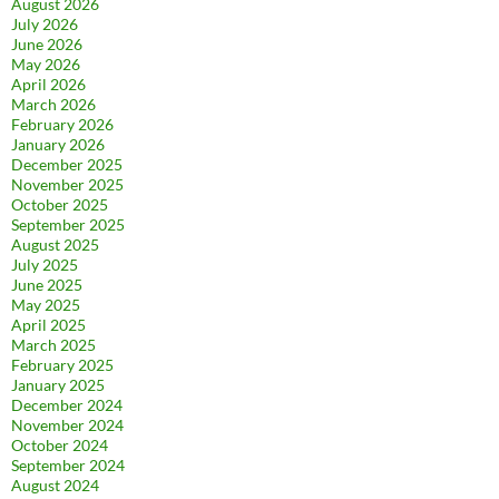
August 2026
July 2026
June 2026
May 2026
April 2026
March 2026
February 2026
January 2026
December 2025
November 2025
October 2025
September 2025
August 2025
July 2025
June 2025
May 2025
April 2025
March 2025
February 2025
January 2025
December 2024
November 2024
October 2024
September 2024
August 2024