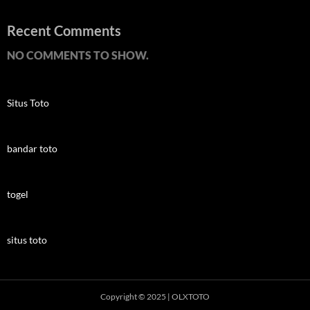
Recent Comments
NO COMMENTS TO SHOW.
Situs Toto
bandar toto
togel
situs toto
Copyright © 2025 |
OLXTOTO