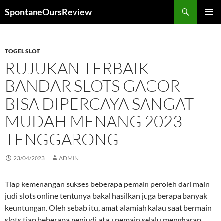
Search
SpontaneOursReview
SKIP
PRIMAR
TO
MENU
CONTENT
TOGEL SLOT
RUJUKAN TERBAIK
BANDAR SLOTS GACOR
BISA DIPERCAYA SANGAT
MUDAH MENANG 2023
TENGGARONG
23/04/2023
ADMIN
Tiap kemenangan sukses beberapa pemain peroleh dari main
judi slots online tentunya bakal hasilkan juga berapa banyak
keuntungan. Oleh sebab itu, amat alamiah kalau saat bermain
slots tiap beberapa penjudi atau pemain selalu mengharap