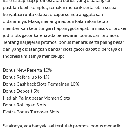
karena tiap-tiap promosi atau bonus yang didatangkan
pastilah lebih komplet, semakin menarik serta lebih sesuai
kenyataan untuk dapat dicapai semua anggota sah
didalamnya. Maka, menang maupun kalah akan tetap
memberikan keuntungan tiap anggota apabila masuk di broker
judi slots gacor karena ada penawaran bonus dan promosi.
Tentang hal jejeran promosi bonus menarik serta paling besar
dari yang didatangkan bandar slots gacor dapat dipercaya di
Indonesia misalnya mencakup:
Bonus New Peserta 10%
Bonus Referal up to 1%
Bonus Cashback Slots Permainan 10%
Bonus Deposit 5%
Hadiah Paling besar Momen Slots
Bonus Rollingan Slots
Ekstra Bonus Turnover Slots
Selainnya, ada banyak lagi tentulah promosi bonus menarik