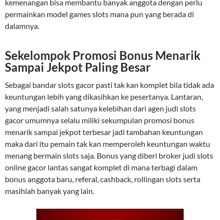
kemenangan bisa membantu banyak anggota dengan perlu
permainkan model games slots mana pun yang berada di
dalamnya.
Sekelompok Promosi Bonus Menarik
Sampai Jekpot Paling Besar
Sebagai bandar slots gacor pasti tak kan komplet bila tidak ada
keuntungan lebih yang dikasihkan ke pesertanya. Lantaran,
yang menjadi salah satunya kelebihan dari agen judi slots
gacor umumnya selalu miliki sekumpulan promosi bonus
menarik sampai jekpot terbesar jadi tambahan keuntungan
maka dari itu pemain tak kan memperoleh keuntungan waktu
menang bermain slots saja. Bonus yang diberi broker judi slots
online gacor lantas sangat komplet di mana terbagi dalam
bonus anggota baru, referal, cashback, rollingan slots serta
masihlah banyak yang lain.