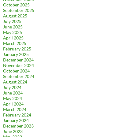
October 2025
September 2025
August 2025
July 2025
June 2025
May 2025
April 2025
March 2025
February 2025
January 2025
December 2024
November 2024
October 2024
September 2024
August 2024
July 2024
June 2024
May 2024
April 2024
March 2024
February 2024
January 2024
December 2023
June 2023
May 2023