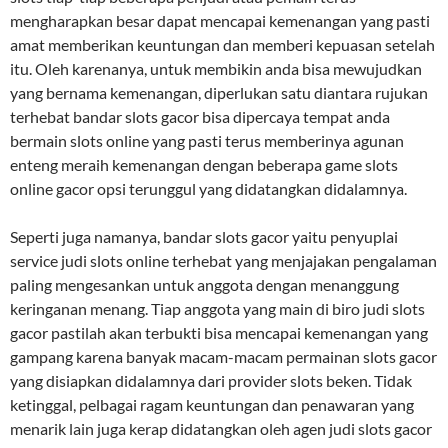
mengharapkan besar dapat mencapai kemenangan yang pasti
amat memberikan keuntungan dan memberi kepuasan setelah
itu. Oleh karenanya, untuk membikin anda bisa mewujudkan
yang bernama kemenangan, diperlukan satu diantara rujukan
terhebat bandar slots gacor bisa dipercaya tempat anda
bermain slots online yang pasti terus memberinya agunan
enteng meraih kemenangan dengan beberapa game slots
online gacor opsi terunggul yang didatangkan didalamnya.
Seperti juga namanya, bandar slots gacor yaitu penyuplai
service judi slots online terhebat yang menjajakan pengalaman
paling mengesankan untuk anggota dengan menanggung
keringanan menang. Tiap anggota yang main di biro judi slots
gacor pastilah akan terbukti bisa mencapai kemenangan yang
gampang karena banyak macam-macam permainan slots gacor
yang disiapkan didalamnya dari provider slots beken. Tidak
ketinggal, pelbagai ragam keuntungan dan penawaran yang
menarik lain juga kerap didatangkan oleh agen judi slots gacor