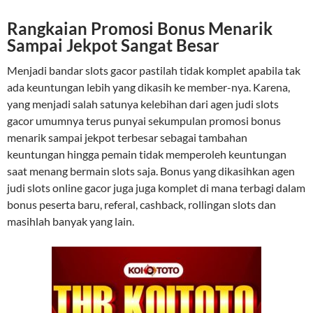
Rangkaian Promosi Bonus Menarik
Sampai Jekpot Sangat Besar
Menjadi bandar slots gacor pastilah tidak komplet apabila tak
ada keuntungan lebih yang dikasih ke member-nya. Karena,
yang menjadi salah satunya kelebihan dari agen judi slots
gacor umumnya terus punyai sekumpulan promosi bonus
menarik sampai jekpot terbesar sebagai tambahan
keuntungan hingga pemain tidak memperoleh keuntungan
saat menang bermain slots saja. Bonus yang dikasihkan agen
judi slots online gacor juga juga komplet di mana terbagi dalam
bonus peserta baru, referal, cashback, rollingan slots dan
masihlah banyak yang lain.