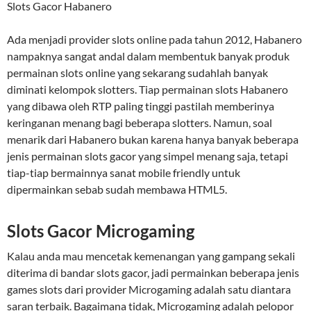
Slots Gacor Habanero
Ada menjadi provider slots online pada tahun 2012, Habanero
nampaknya sangat andal dalam membentuk banyak produk
permainan slots online yang sekarang sudahlah banyak
diminati kelompok slotters. Tiap permainan slots Habanero
yang dibawa oleh RTP paling tinggi pastilah memberinya
keringanan menang bagi beberapa slotters. Namun, soal
menarik dari Habanero bukan karena hanya banyak beberapa
jenis permainan slots gacor yang simpel menang saja, tetapi
tiap-tiap bermainnya sanat mobile friendly untuk
dipermainkan sebab sudah membawa HTML5.
Slots Gacor Microgaming
Kalau anda mau mencetak kemenangan yang gampang sekali
diterima di bandar slots gacor, jadi permainkan beberapa jenis
games slots dari provider Microgaming adalah satu diantara
saran terbaik. Bagaimana tidak, Microgaming adalah pelopor