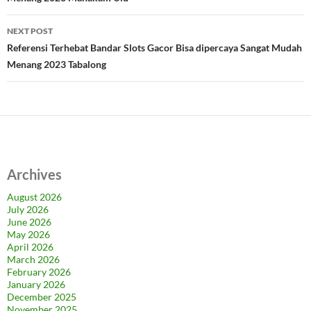
NEXT POST
Referensi Terhebat Bandar Slots Gacor Bisa dipercaya Sangat Mudah
Menang 2023 Tabalong
Archives
August 2026
July 2026
June 2026
May 2026
April 2026
March 2026
February 2026
January 2026
December 2025
November 2025