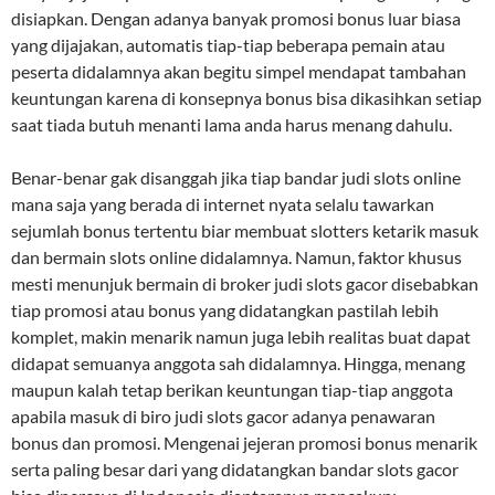
disiapkan. Dengan adanya banyak promosi bonus luar biasa
yang dijajakan, automatis tiap-tiap beberapa pemain atau
peserta didalamnya akan begitu simpel mendapat tambahan
keuntungan karena di konsepnya bonus bisa dikasihkan setiap
saat tiada butuh menanti lama anda harus menang dahulu.
Benar-benar gak disanggah jika tiap bandar judi slots online
mana saja yang berada di internet nyata selalu tawarkan
sejumlah bonus tertentu biar membuat slotters ketarik masuk
dan bermain slots online didalamnya. Namun, faktor khusus
mesti menunjuk bermain di broker judi slots gacor disebabkan
tiap promosi atau bonus yang didatangkan pastilah lebih
komplet, makin menarik namun juga lebih realitas buat dapat
didapat semuanya anggota sah didalamnya. Hingga, menang
maupun kalah tetap berikan keuntungan tiap-tiap anggota
apabila masuk di biro judi slots gacor adanya penawaran
bonus dan promosi. Mengenai jejeran promosi bonus menarik
serta paling besar dari yang didatangkan bandar slots gacor