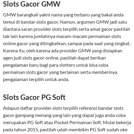
Slots Gacor GMW
GMW barangkali yakni nama yang terbaru yang bakal anda
temui di bandar slots gacor. Namun, argumen GMW jadi satu
diantara saran provider slots terpilih serta amat gacor pastilah
tak lain karena jumlahnya macam-macam permainan slots
online gacor yang ditingkatkan, sampai pada saat yang singkat.
Karena itu, oleh karena ada provider GMW yang disiapkan
agen judi slots gacor online, pastilah dapat berikan
pengalaman baru bagi para slotters untuk bisa coba
permainan slots gacor yang berlainan serta memberinya
pengalaman terpilih untuk anda.
Slots Gacor PG Soft
Adapun daftar provider slots terpilih referensi bandar slots
gacor gampang menang yang lain yang dapat juga anda coba
merupakan PG Soft atau Pocket Permainan Soft. Mulai bekerja
pada tahun 2015, pastilah udah membikin PG Soft sudah oke