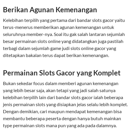
Berikan Agunan Kemenangan
Kelebihan terpilih yang pertama dari bandar slots gacor yaitu
terus-menerus memberikan agunan kemenangan untuk
seluruhnya member-nya. Soal itu gak salah lantaran sejumlah
besar permainan slots online yang didatangkan juga pastilah
terbagi dalam sejumlah game judi slots online gacor yang
ditetapkan bakalan terus dapat berikan kemenangan.
Permainan Slots Gacor yang Komplet
Bukan sekedar focus dalam memberi agunan kemenangan
yang lebih besar saja, akan tetapi yang jadi salah satunya
kelebihan terpilih lain dari bandar slots gacor ialah beberapa
jenis permainan slots yang disiapkan jelas selalu lebih komplet.
Dengan demikian, cari maupun mendapat kemenangan bisa
membantu beberapa peserta dengan hanya butuh mainkan
type permainan slots mana pun yang ada pada dalamnya.