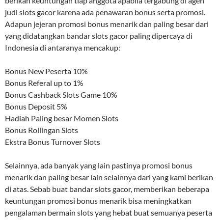
berikan keuntungan tiap anggota apabila tergabung di agen
judi slots gacor karena ada penawaran bonus serta promosi.
Adapun jejeran promosi bonus menarik dan paling besar dari
yang didatangkan bandar slots gacor paling dipercaya di
Indonesia di antaranya mencakup:
Bonus New Peserta 10%
Bonus Referal up to 1%
Bonus Cashback Slots Game 10%
Bonus Deposit 5%
Hadiah Paling besar Momen Slots
Bonus Rollingan Slots
Ekstra Bonus Turnover Slots
Selainnya, ada banyak yang lain pastinya promosi bonus
menarik dan paling besar lain selainnya dari yang kami berikan
di atas. Sebab buat bandar slots gacor, memberikan beberapa
keuntungan promosi bonus menarik bisa meningkatkan
pengalaman bermain slots yang hebat buat semuanya peserta