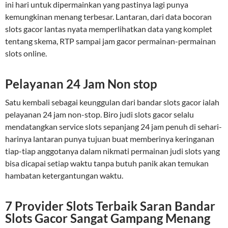
ini hari untuk dipermainkan yang pastinya lagi punya
kemungkinan menang terbesar. Lantaran, dari data bocoran
slots gacor lantas nyata memperlihatkan data yang komplet
tentang skema, RTP sampai jam gacor permainan-permainan
slots online.
Pelayanan 24 Jam Non stop
Satu kembali sebagai keunggulan dari bandar slots gacor ialah
pelayanan 24 jam non-stop. Biro judi slots gacor selalu
mendatangkan service slots sepanjang 24 jam penuh di sehari-
harinya lantaran punya tujuan buat memberinya keringanan
tiap-tiap anggotanya dalam nikmati permainan judi slots yang
bisa dicapai setiap waktu tanpa butuh panik akan temukan
hambatan ketergantungan waktu.
7 Provider Slots Terbaik Saran Bandar
Slots Gacor Sangat Gampang Menang