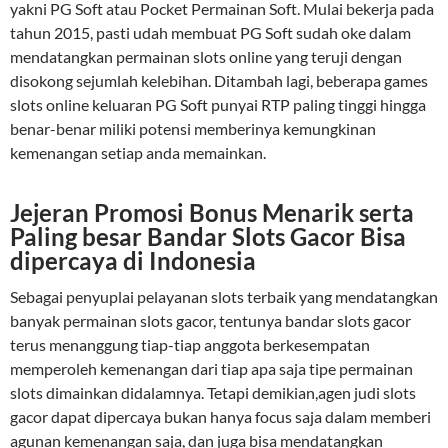
yakni PG Soft atau Pocket Permainan Soft. Mulai bekerja pada
tahun 2015, pasti udah membuat PG Soft sudah oke dalam
mendatangkan permainan slots online yang teruji dengan
disokong sejumlah kelebihan. Ditambah lagi, beberapa games
slots online keluaran PG Soft punyai RTP paling tinggi hingga
benar-benar miliki potensi memberinya kemungkinan
kemenangan setiap anda memainkan.
Jejeran Promosi Bonus Menarik serta
Paling besar Bandar Slots Gacor Bisa
dipercaya di Indonesia
Sebagai penyuplai pelayanan slots terbaik yang mendatangkan
banyak permainan slots gacor, tentunya bandar slots gacor
terus menanggung tiap-tiap anggota berkesempatan
memperoleh kemenangan dari tiap apa saja tipe permainan
slots dimainkan didalamnya. Tetapi demikian,agen judi slots
gacor dapat dipercaya bukan hanya focus saja dalam memberi
agunan kemenangan saja, dan juga bisa mendatangkan