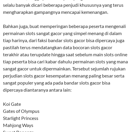
selalu banyak dicari beberapa penjudi khususnya yang terus
mengharapkan gampangnya mencapai kemenangan.
Bahkan juga, buat memperingan beberapa peserta mengenali
permainan slots sangat gacor yang simpel menang di dalam
tiap harinya, dari faksi bandar slots gacor bisa dipercaya juga
pastilah terus mendatangkan data bocoran slots gacor
terakhir atau terupdate hingga saat sebelum main slots online
tiap peserta bisa cari kabar dahulu permainan slots yang mana
sangat gacor untuk dipermainkan. Tersebut sejumlah rujukan
perjudian slots gacor kesempatan menang paling besar serta
sangat populer yang ada pada bandar slots gacor bisa
dipercaya diantaranya antara lain:
Koi Gate
Gates of Olympus
Starlight Princess
Mahjong Ways