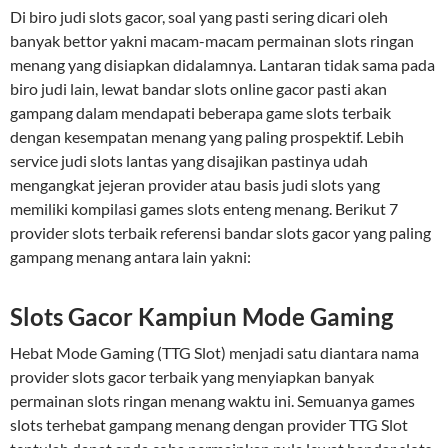
Di biro judi slots gacor, soal yang pasti sering dicari oleh
banyak bettor yakni macam-macam permainan slots ringan
menang yang disiapkan didalamnya. Lantaran tidak sama pada
biro judi lain, lewat bandar slots online gacor pasti akan
gampang dalam mendapati beberapa game slots terbaik
dengan kesempatan menang yang paling prospektif. Lebih
service judi slots lantas yang disajikan pastinya udah
mengangkat jejeran provider atau basis judi slots yang
memiliki kompilasi games slots enteng menang. Berikut 7
provider slots terbaik referensi bandar slots gacor yang paling
gampang menang antara lain yakni:
Slots Gacor Kampiun Mode Gaming
Hebat Mode Gaming (TTG Slot) menjadi satu diantara nama
provider slots gacor terbaik yang menyiapkan banyak
permainan slots ringan menang waktu ini. Semuanya games
slots terhebat gampang menang dengan provider TTG Slot