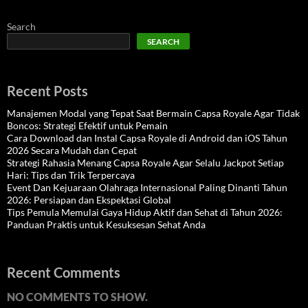
Search
SEARCH
Recent Posts
Manajemen Modal yang Tepat Saat Bermain Capsa Royale Agar Tidak
Boncos: Strategi Efektif untuk Pemain
Cara Download dan Instal Capsa Royale di Android dan iOS Tahun
2026 Secara Mudah dan Cepat
Strategi Rahasia Menang Capsa Royale Agar Selalu Jackpot Setiap
Hari: Tips dan Trik Terpercaya
Event Dan Kejuaraan Olahraga Internasional Paling Dinanti Tahun
2026: Persiapan dan Ekspektasi Global
Tips Pemula Memulai Gaya Hidup Aktif dan Sehat di Tahun 2026:
Panduan Praktis untuk Kesuksesan Sehat Anda
Recent Comments
NO COMMENTS TO SHOW.