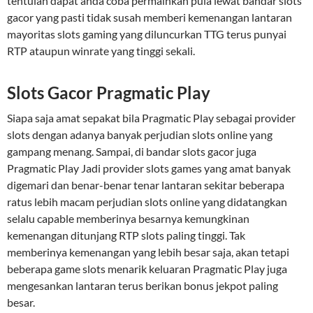
tentulah dapat anda coba permainkan pula lewat bandar slots
gacor yang pasti tidak susah memberi kemenangan lantaran
mayoritas slots gaming yang diluncurkan TTG terus punyai
RTP ataupun winrate yang tinggi sekali.
Slots Gacor Pragmatic Play
Siapa saja amat sepakat bila Pragmatic Play sebagai provider
slots dengan adanya banyak perjudian slots online yang
gampang menang. Sampai, di bandar slots gacor juga
Pragmatic Play Jadi provider slots games yang amat banyak
digemari dan benar-benar tenar lantaran sekitar beberapa
ratus lebih macam perjudian slots online yang didatangkan
selalu capable memberinya besarnya kemungkinan
kemenangan ditunjang RTP slots paling tinggi. Tak
memberinya kemenangan yang lebih besar saja, akan tetapi
beberapa game slots menarik keluaran Pragmatic Play juga
mengesankan lantaran terus berikan bonus jekpot paling
besar.