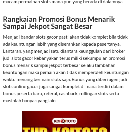
macam permainan slots mana pun yang berada di dalamnya.
Rangkaian Promosi Bonus Menarik
Sampai Jekpot Sangat Besar
Menjadi bandar slots gacor pasti akan tidak komplet bila tidak
ada keuntungan lebih yang diserahkan kepada pesertanya.
Lantaran, yang menjadi satu diantara keunggulan dari broker
judi slots gacor kebanyakan terus miliki sekumpulan promosi
bonus menarik sampai jekpot terbesar selaku tambahan
keuntungan maka pemain akan tidak memperoleh keuntungan
waktu menang bermain slots saja. Bonus yang diberi agen judi
slots online gacor juga sangat komplet di mana terdiri dalam
bonus peserta baru, referal, cashback, rollingan slots serta
masihlah banyak yang lain.