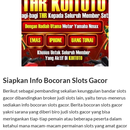
Siapkan Info Bocoran Slots Gacor
Berikut sebagai pembanding sekalian keunggulan bandar slots
gacor dibandingkan broker judi slots lain, yaitu terus-menerus
sediakan info bocoran slots gacor. Berita bocoran slots gacor
yakni sarana yang diberi biro judi slots gacor yang bisa
meringankan tiap-tiap pemain atau beberapa peserta dalam
ketahui mana macam-macam permainan slots yang amat gacor