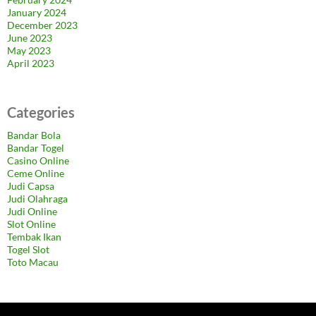
January 2024
December 2023
June 2023
May 2023
April 2023
Categories
Bandar Bola
Bandar Togel
Casino Online
Ceme Online
Judi Capsa
Judi Olahraga
Judi Online
Slot Online
Tembak Ikan
Togel Slot
Toto Macau