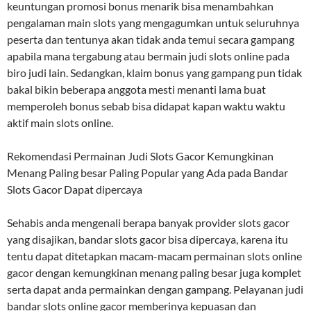
keuntungan promosi bonus menarik bisa menambahkan
pengalaman main slots yang mengagumkan untuk seluruhnya
peserta dan tentunya akan tidak anda temui secara gampang
apabila mana tergabung atau bermain judi slots online pada
biro judi lain. Sedangkan, klaim bonus yang gampang pun tidak
bakal bikin beberapa anggota mesti menanti lama buat
memperoleh bonus sebab bisa didapat kapan waktu waktu
aktif main slots online.
Rekomendasi Permainan Judi Slots Gacor Kemungkinan
Menang Paling besar Paling Popular yang Ada pada Bandar
Slots Gacor Dapat dipercaya
Sehabis anda mengenali berapa banyak provider slots gacor
yang disajikan, bandar slots gacor bisa dipercaya, karena itu
tentu dapat ditetapkan macam-macam permainan slots online
gacor dengan kemungkinan menang paling besar juga komplet
serta dapat anda permainkan dengan gampang. Pelayanan judi
bandar slots online gacor memberinya kepuasan dan