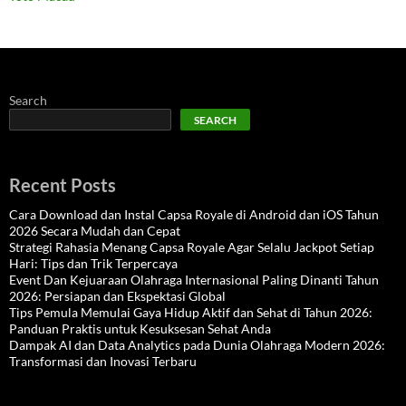
Search
SEARCH
Recent Posts
Cara Download dan Instal Capsa Royale di Android dan iOS Tahun
2026 Secara Mudah dan Cepat
Strategi Rahasia Menang Capsa Royale Agar Selalu Jackpot Setiap
Hari: Tips dan Trik Terpercaya
Event Dan Kejuaraan Olahraga Internasional Paling Dinanti Tahun
2026: Persiapan dan Ekspektasi Global
Tips Pemula Memulai Gaya Hidup Aktif dan Sehat di Tahun 2026:
Panduan Praktis untuk Kesuksesan Sehat Anda
Dampak AI dan Data Analytics pada Dunia Olahraga Modern 2026:
Transformasi dan Inovasi Terbaru