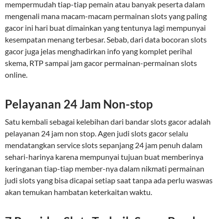
mempermudah tiap-tiap pemain atau banyak peserta dalam
mengenali mana macam-macam permainan slots yang paling
gacor ini hari buat dimainkan yang tentunya lagi mempunyai
kesempatan menang terbesar. Sebab, dari data bocoran slots
gacor juga jelas menghadirkan info yang komplet perihal
skema, RTP sampai jam gacor permainan-permainan slots
online.
Pelayanan 24 Jam Non-stop
Satu kembali sebagai kelebihan dari bandar slots gacor adalah
pelayanan 24 jam non stop. Agen judi slots gacor selalu
mendatangkan service slots sepanjang 24 jam penuh dalam
sehari-harinya karena mempunyai tujuan buat memberinya
keringanan tiap-tiap member-nya dalam nikmati permainan
judi slots yang bisa dicapai setiap saat tanpa ada perlu waswas
akan temukan hambatan keterkaitan waktu.