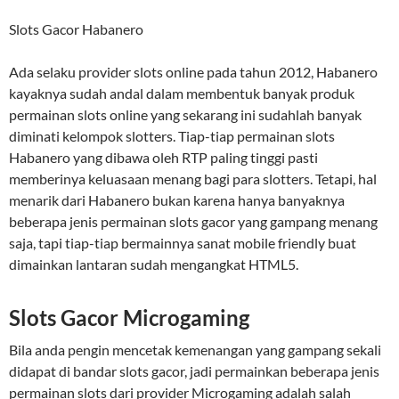
Slots Gacor Habanero
Ada selaku provider slots online pada tahun 2012, Habanero
kayaknya sudah andal dalam membentuk banyak produk
permainan slots online yang sekarang ini sudahlah banyak
diminati kelompok slotters. Tiap-tiap permainan slots
Habanero yang dibawa oleh RTP paling tinggi pasti
memberinya keluasaan menang bagi para slotters. Tetapi, hal
menarik dari Habanero bukan karena hanya banyaknya
beberapa jenis permainan slots gacor yang gampang menang
saja, tapi tiap-tiap bermainnya sanat mobile friendly buat
dimainkan lantaran sudah mengangkat HTML5.
Slots Gacor Microgaming
Bila anda pengin mencetak kemenangan yang gampang sekali
didapat di bandar slots gacor, jadi permainkan beberapa jenis
permainan slots dari provider Microgaming adalah salah