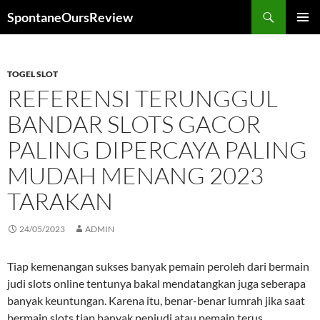
Search
SpontaneOursReview
SKIP
PRIMAR
TO
MENU
CONTENT
TOGEL SLOT
REFERENSI TERUNGGUL
BANDAR SLOTS GACOR
PALING DIPERCAYA PALING
MUDAH MENANG 2023
TARAKAN
24/05/2023
ADMIN
Tiap kemenangan sukses banyak pemain peroleh dari bermain
judi slots online tentunya bakal mendatangkan juga seberapa
banyak keuntungan. Karena itu, benar-benar lumrah jika saat
bermain slots tiap banyak penjudi atau pemain terus