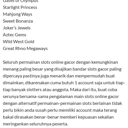
Gates of Olympus
Starlight Princess
Mahjong Ways
Sweet Bonanza
Joker’s Jewels
Aztec Gems
Wild West Gold
Great Rhno Megaways
Seluruh permainan slots online gacor dengan kemungkinan
menang paling besar yang disajikan bandar slots gacor paling
dipercaya pastinya juga menarik dan mempermudah buat
dimainkan, dikarenakan cuma butuh 1 account saja untuk tiap-
tiap banyak slotters atau anggota. Maka dari itu, buat coba
serunya bersama-sama pengalaman main slots online gacor
dengan alternatif permainan-permainan slots berlainan tidak
perlu bikin anda susah perlu memiliki account maka terang
bakal dirasakan benar-benar memberi kepuasan sekalian
meringankan seluruhnya peserta.