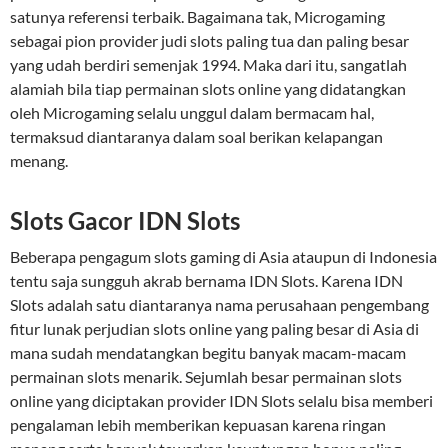
satunya referensi terbaik. Bagaimana tak, Microgaming
sebagai pion provider judi slots paling tua dan paling besar
yang udah berdiri semenjak 1994. Maka dari itu, sangatlah
alamiah bila tiap permainan slots online yang didatangkan
oleh Microgaming selalu unggul dalam bermacam hal,
termaksud diantaranya dalam soal berikan kelapangan
menang.
Slots Gacor IDN Slots
Beberapa pengagum slots gaming di Asia ataupun di Indonesia
tentu saja sungguh akrab bernama IDN Slots. Karena IDN
Slots adalah satu diantaranya nama perusahaan pengembang
fitur lunak perjudian slots online yang paling besar di Asia di
mana sudah mendatangkan begitu banyak macam-macam
permainan slots menarik. Sejumlah besar permainan slots
online yang diciptakan provider IDN Slots selalu bisa memberi
pengalaman lebih memberikan kepuasan karena ringan