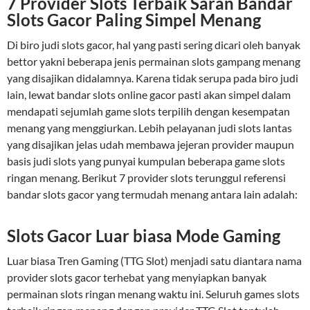
7 Provider Slots Terbaik Saran Bandar
Slots Gacor Paling Simpel Menang
Di biro judi slots gacor, hal yang pasti sering dicari oleh banyak
bettor yakni beberapa jenis permainan slots gampang menang
yang disajikan didalamnya. Karena tidak serupa pada biro judi
lain, lewat bandar slots online gacor pasti akan simpel dalam
mendapati sejumlah game slots terpilih dengan kesempatan
menang yang menggiurkan. Lebih pelayanan judi slots lantas
yang disajikan jelas udah membawa jejeran provider maupun
basis judi slots yang punyai kumpulan beberapa game slots
ringan menang. Berikut 7 provider slots terunggul referensi
bandar slots gacor yang termudah menang antara lain adalah:
Slots Gacor Luar biasa Mode Gaming
Luar biasa Tren Gaming (TTG Slot) menjadi satu diantara nama
provider slots gacor terhebat yang menyiapkan banyak
permainan slots ringan menang waktu ini. Seluruh games slots