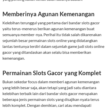
Memberinya Agunan Kemenangan
Kelebihan terunggul yang pertama dari bandar slots gacor
yaitu terus-menerus berikan agunan kemenangan buat
semuanya member-nya. Perihal itu tidak salah dikarenakan
sejumlah besar permainan slots online yang didatangkan
lantas tentunya terdiri dalam sejumlah game judi slots online
gacor yang ditandaskan akan selalu bisa memberikan
kemenangan.
Permainan Slots Gacor yang Komplet
Bukan sekedar focus dalam memberi agunan kemenangan
yang lebih besar saja, akan tetapi yang jadi satu diantara
kelebihan terbaik lain dari bandar slots gacor merupakan
beberapa jenis permainan slots yang disajikan nyata terus
lebih komplet. Dengan demikian, cari atau mendapati