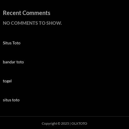
Recent Comments
NO COMMENTS TO SHOW.
Situs Toto
bandar toto
togel
situs toto
Copyright © 2025 |
OLXTOTO