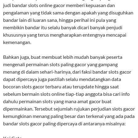
judi bandar slots online gacor memberi kepuasan dan
pengalaman yang tidak sama dengan apakah yang disuguhkan
bandar lain di luaran sana, hingga perihal ini pula yang
membikin bandar itu selalu banyak dicari banyak penjudi
khususnya yang terus mengharapkan entengnya mencapai
kemenangan.
Bahkan juga, buat membuat lebih mudah banyak peserta
mengenali permainan slots paling gacor yang gampang
menang di dalam sehari-harinya, dari faksi bandar slots gacor
dapat dipercaya juga pastilah selalu mendatangkan data
bocoran slots gacor terbaru atau terupdate hingga saat
sebelum bermain slots online tiap-tiap anggota bisa cari info
dahulu permainan slots yang mana amat gacor buat
dipermainkan. Tersebut sejumlah rujukan perjudian slots gacor
kemungkinan menang paling besar dan terkenal yang ada pada
bandar slots gacor paling dipercaya di antaranya misalnya: