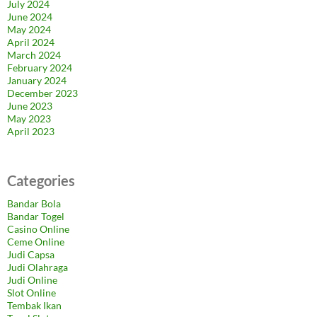
July 2024
June 2024
May 2024
April 2024
March 2024
February 2024
January 2024
December 2023
June 2023
May 2023
April 2023
Categories
Bandar Bola
Bandar Togel
Casino Online
Ceme Online
Judi Capsa
Judi Olahraga
Judi Online
Slot Online
Tembak Ikan