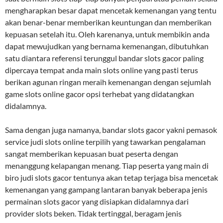
mengharapkan besar dapat mencetak kemenangan yang tentu
akan benar-benar memberikan keuntungan dan memberikan
kepuasan setelah itu. Oleh karenanya, untuk membikin anda
dapat mewujudkan yang bernama kemenangan, dibutuhkan
satu diantara referensi terunggul bandar slots gacor paling
dipercaya tempat anda main slots online yang pasti terus
berikan agunan ringan meraih kemenangan dengan sejumlah
game slots online gacor opsi terhebat yang didatangkan
didalamnya.
Sama dengan juga namanya, bandar slots gacor yakni pemasok
service judi slots online terpilih yang tawarkan pengalaman
sangat memberikan kepuasan buat peserta dengan
menanggung kelapangan menang. Tiap peserta yang main di
biro judi slots gacor tentunya akan tetap terjaga bisa mencetak
kemenangan yang gampang lantaran banyak beberapa jenis
permainan slots gacor yang disiapkan didalamnya dari
provider slots beken. Tidak tertinggal, beragam jenis