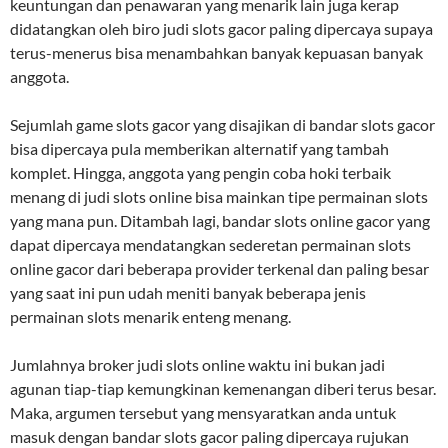
keuntungan dan penawaran yang menarik lain juga kerap
didatangkan oleh biro judi slots gacor paling dipercaya supaya
terus-menerus bisa menambahkan banyak kepuasan banyak
anggota.
Sejumlah game slots gacor yang disajikan di bandar slots gacor
bisa dipercaya pula memberikan alternatif yang tambah
komplet. Hingga, anggota yang pengin coba hoki terbaik
menang di judi slots online bisa mainkan tipe permainan slots
yang mana pun. Ditambah lagi, bandar slots online gacor yang
dapat dipercaya mendatangkan sederetan permainan slots
online gacor dari beberapa provider terkenal dan paling besar
yang saat ini pun udah meniti banyak beberapa jenis
permainan slots menarik enteng menang.
Jumlahnya broker judi slots online waktu ini bukan jadi
agunan tiap-tiap kemungkinan kemenangan diberi terus besar.
Maka, argumen tersebut yang mensyaratkan anda untuk
masuk dengan bandar slots gacor paling dipercaya rujukan