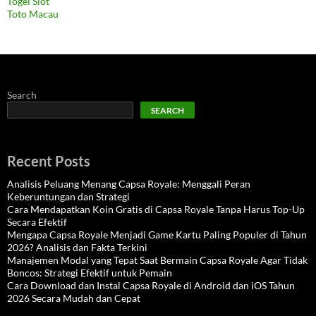
Togel Slot
Toto Macau
Search
SEARCH
Recent Posts
Analisis Peluang Menang Capsa Royale: Menggali Peran
Keberuntungan dan Strategi
Cara Mendapatkan Koin Gratis di Capsa Royale Tanpa Harus Top-Up
Secara Efektif
Mengapa Capsa Royale Menjadi Game Kartu Paling Populer di Tahun
2026? Analisis dan Fakta Terkini
Manajemen Modal yang Tepat Saat Bermain Capsa Royale Agar Tidak
Boncos: Strategi Efektif untuk Pemain
Cara Download dan Instal Capsa Royale di Android dan iOS Tahun
2026 Secara Mudah dan Cepat