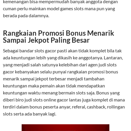
kemenangan bisa mempermudah banyak anggota dengan
cuman perlu mainkan model games slots mana pun yang
berada pada dalamnya.
Rangkaian Promosi Bonus Menarik
Sampai Jekpot Paling Besar
Sebagai bandar slots gacor pasti akan tidak komplet bila tak
ada keuntungan lebih yang dikasih ke anggotanya. Lantaran,
yang menjadi salah satunya kelebihan dari agen judi slots
gacor kebanyakan selalu punyai rangkaian promosi bonus
menarik sampai jekpot terbesar menjadi tambahan
keuntungan maka pemain akan tidak mendapatkan
keuntungan waktu menang bermain slots saja. Bonus yang
diberi biro judi slots online gacor lantas juga komplet di mana
terdiri dalam bonus peserta anyar, referal, cashback, rollingan
slots serta ada banyak lagi.