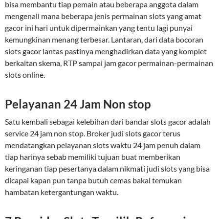
bisa membantu tiap pemain atau beberapa anggota dalam
mengenali mana beberapa jenis permainan slots yang amat
gacor ini hari untuk dipermainkan yang tentu lagi punyai
kemungkinan menang terbesar. Lantaran, dari data bocoran
slots gacor lantas pastinya menghadirkan data yang komplet
berkaitan skema, RTP sampai jam gacor permainan-permainan
slots online.
Pelayanan 24 Jam Non stop
Satu kembali sebagai kelebihan dari bandar slots gacor adalah
service 24 jam non stop. Broker judi slots gacor terus
mendatangkan pelayanan slots waktu 24 jam penuh dalam
tiap harinya sebab memiliki tujuan buat memberikan
keringanan tiap pesertanya dalam nikmati judi slots yang bisa
dicapai kapan pun tanpa butuh cemas bakal temukan
hambatan ketergantungan waktu.