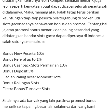
didatangkan tentunya lebih komplet, semakin menarik juga
lebih seperti kenyataan buat dapat dicapai seluruh peserta sah
didalamnya. Maka, menang atau kalah tetap terus berikan
keuntungan tiap-tiap peserta bila tergabung di broker judi
slots gacor adanya penawaran bonus dan promosi. Tentang hal
jejeran promosi bonus menarik dan paling besar dari yang
didatangkan bandar slots gacor dapat dipercaya di Indonesia
salah satunya mencakup:
Bonus New Peserta 10%
Bonus Referal up to 1%
Bonus Cashback Slots Permainan 10%
Bonus Deposit 5%
Hadiah Paling besar Moment Slots
Bonus Rollingan Slots
Ekstra Bonus Turnover Slots
Selainnya, ada banyak yang lain pastinya promosi bonus
menarik serta paling besar lain selainnya dari yang kami