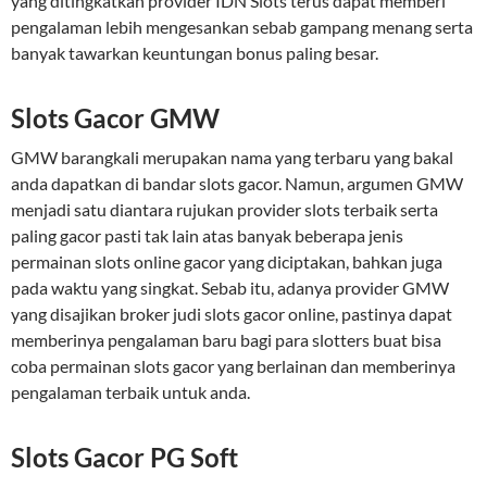
yang ditingkatkan provider IDN Slots terus dapat memberi
pengalaman lebih mengesankan sebab gampang menang serta
banyak tawarkan keuntungan bonus paling besar.
Slots Gacor GMW
GMW barangkali merupakan nama yang terbaru yang bakal
anda dapatkan di bandar slots gacor. Namun, argumen GMW
menjadi satu diantara rujukan provider slots terbaik serta
paling gacor pasti tak lain atas banyak beberapa jenis
permainan slots online gacor yang diciptakan, bahkan juga
pada waktu yang singkat. Sebab itu, adanya provider GMW
yang disajikan broker judi slots gacor online, pastinya dapat
memberinya pengalaman baru bagi para slotters buat bisa
coba permainan slots gacor yang berlainan dan memberinya
pengalaman terbaik untuk anda.
Slots Gacor PG Soft