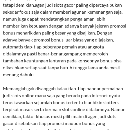
tetapi demikian,agen judi slots gacor paling dipercaya bukan
sekedar fokus saja dalam memberi agunan kemenangan saja,
namun juga dapat mendatangkan pengalaman lebih
memberikan kepuasan dengan adanya banyak jejeran promosi
bonus menarik dan paling besar yang disajikan. Dengan
adanya banyak promosi bonus luar biasa yang dijajakan,
automatis tiap-tiap beberapa pemain atau anggota
didalamnya pasti benar-benar gampang memperoleh
tambahan keuntungan lantaran pada konsepnya bonus bisa
dikasihkan setiap saat tanpa butuh tunggu lama anda mesti
menang dahulu.
Memanglah gak disanggah kalau tiap-tiap bandar permainan
judi slots online mana saja yang berada pada internet nyata
terus tawarkan sejumlah bonus tertentu biar bikin slotters
terpikat masuk serta bermain slots online didalamnya. Namun
demikian, faktor khusus mesti pilih main di agen judi slots
gacor disebabkan tiap promosi maupun bonus yang