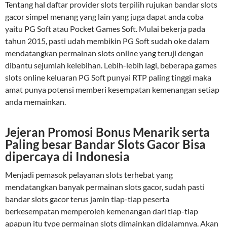
Tentang hal daftar provider slots terpilih rujukan bandar slots
gacor simpel menang yang lain yang juga dapat anda coba
yaitu PG Soft atau Pocket Games Soft. Mulai bekerja pada
tahun 2015, pasti udah membikin PG Soft sudah oke dalam
mendatangkan permainan slots online yang teruji dengan
dibantu sejumlah kelebihan. Lebih-lebih lagi, beberapa games
slots online keluaran PG Soft punyai RTP paling tinggi maka
amat punya potensi memberi kesempatan kemenangan setiap
anda memainkan.
Jejeran Promosi Bonus Menarik serta
Paling besar Bandar Slots Gacor Bisa
dipercaya di Indonesia
Menjadi pemasok pelayanan slots terhebat yang
mendatangkan banyak permainan slots gacor, sudah pasti
bandar slots gacor terus jamin tiap-tiap peserta
berkesempatan memperoleh kemenangan dari tiap-tiap
apapun itu type permainan slots dimainkan didalamnya. Akan