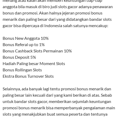
menang atau kalah akan memberi keuntungan tiap-tiap
anggota bila masuk di biro judi slots gacor adanya penawaran
bonus dan promosi. Akan halnya jejeran promosi bonus
menarik dan paling besar dari yang didatangkan bandar slots
gacor bisa dipercaya di Indonesia salah satunya mencakup:
Bonus New Anggota 10%
Bonus Referal up to 1%
Bonus Cashback Slots Permainan 10%
Bonus Deposit 5%
Hadiah Paling besar Moment Slots
Bonus Rollingan Slots
Ekstra Bonus Turnover Slots
Selainnya, ada banyak lagi tentu promosi bonus menarik dan
paling besar lain kecuali dari yang kami berikan di atas. Sebab
untuk bandar slots gacor, memberikan sejumlah keuntungan
promosi bonus menarik bisa memperbanyak pengalaman main
slots yang menakjubkan buat semua peserta dan tentunya