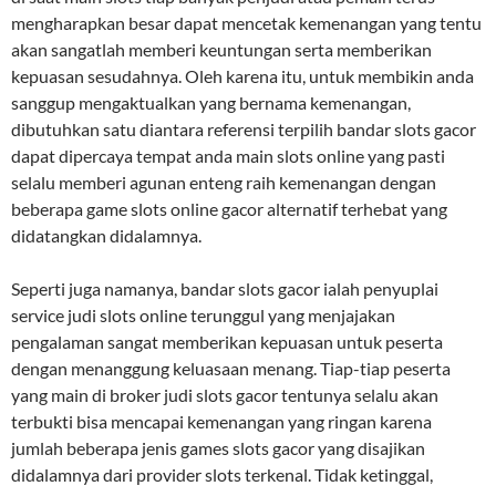
mengharapkan besar dapat mencetak kemenangan yang tentu
akan sangatlah memberi keuntungan serta memberikan
kepuasan sesudahnya. Oleh karena itu, untuk membikin anda
sanggup mengaktualkan yang bernama kemenangan,
dibutuhkan satu diantara referensi terpilih bandar slots gacor
dapat dipercaya tempat anda main slots online yang pasti
selalu memberi agunan enteng raih kemenangan dengan
beberapa game slots online gacor alternatif terhebat yang
didatangkan didalamnya.
Seperti juga namanya, bandar slots gacor ialah penyuplai
service judi slots online terunggul yang menjajakan
pengalaman sangat memberikan kepuasan untuk peserta
dengan menanggung keluasaan menang. Tiap-tiap peserta
yang main di broker judi slots gacor tentunya selalu akan
terbukti bisa mencapai kemenangan yang ringan karena
jumlah beberapa jenis games slots gacor yang disajikan
didalamnya dari provider slots terkenal. Tidak ketinggal,