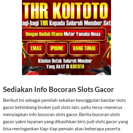
Sediakan Info Bocoran Slots Gacor
Berikut ini sebagai pemilah sekalian keunggulan bandar slots
gacor ketimbang broker judi slots lain, yaitu terus-menerus
menyiapkan info bocoran slots gacor. Berita bocoran slots
gacor yakni layanan yang dikasihkan biro judi slots gacor yang
bisa meringankan tiap-tiap pemain atau beberapa peserta