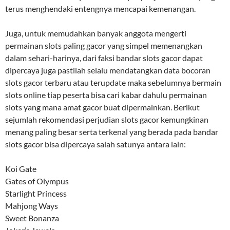
terus menghendaki entengnya mencapai kemenangan.
Juga, untuk memudahkan banyak anggota mengerti
permainan slots paling gacor yang simpel memenangkan
dalam sehari-harinya, dari faksi bandar slots gacor dapat
dipercaya juga pastilah selalu mendatangkan data bocoran
slots gacor terbaru atau terupdate maka sebelumnya bermain
slots online tiap peserta bisa cari kabar dahulu permainan
slots yang mana amat gacor buat dipermainkan. Berikut
sejumlah rekomendasi perjudian slots gacor kemungkinan
menang paling besar serta terkenal yang berada pada bandar
slots gacor bisa dipercaya salah satunya antara lain:
Koi Gate
Gates of Olympus
Starlight Princess
Mahjong Ways
Sweet Bonanza