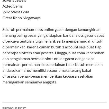
Joker’s Jewels
Aztec Gems
Wild West Gold
Great Rhno Megaways
Seluruh permainan slots online gacor dengan kemungkinan
menang paling besar yang disiapkan bandar slots gacor dapat
dipercaya tentulah juga menarik serta mempermudah untuk
dipermainkan, karena cuman butuh 1 account saja buat tiap
beberapa slotters atau peserta. Hingga, buat coba kehebohan
dan pengalaman bermain slots online gacor dengan opsi
permainan-permainan slots berlainan tidak butuh membikin
anda sukar harus memiliki account maka terang bakal
dirasakan benar-benar memberikan kepuasan sekalian
meringankan semuanya anggota.
Post
PREVIOUS POST