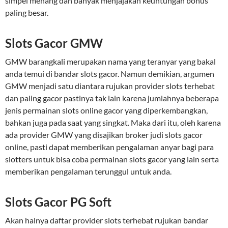
simpel menang dan banyak menjajakan keuntungan bonus
paling besar.
Slots Gacor GMW
GMW barangkali merupakan nama yang teranyar yang bakal
anda temui di bandar slots gacor. Namun demikian, argumen
GMW menjadi satu diantara rujukan provider slots terhebat
dan paling gacor pastinya tak lain karena jumlahnya beberapa
jenis permainan slots online gacor yang diperkembangkan,
bahkan juga pada saat yang singkat. Maka dari itu, oleh karena
ada provider GMW yang disajikan broker judi slots gacor
online, pasti dapat memberikan pengalaman anyar bagi para
slotters untuk bisa coba permainan slots gacor yang lain serta
memberikan pengalaman terunggul untuk anda.
Slots Gacor PG Soft
Akan halnya daftar provider slots terhebat rujukan bandar