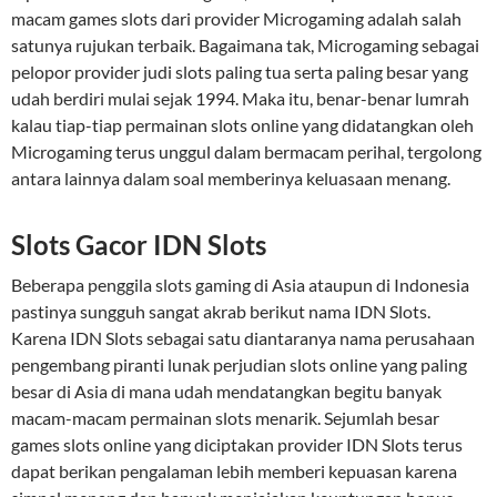
macam games slots dari provider Microgaming adalah salah
satunya rujukan terbaik. Bagaimana tak, Microgaming sebagai
pelopor provider judi slots paling tua serta paling besar yang
udah berdiri mulai sejak 1994. Maka itu, benar-benar lumrah
kalau tiap-tiap permainan slots online yang didatangkan oleh
Microgaming terus unggul dalam bermacam perihal, tergolong
antara lainnya dalam soal memberinya keluasaan menang.
Slots Gacor IDN Slots
Beberapa penggila slots gaming di Asia ataupun di Indonesia
pastinya sungguh sangat akrab berikut nama IDN Slots.
Karena IDN Slots sebagai satu diantaranya nama perusahaan
pengembang piranti lunak perjudian slots online yang paling
besar di Asia di mana udah mendatangkan begitu banyak
macam-macam permainan slots menarik. Sejumlah besar
games slots online yang diciptakan provider IDN Slots terus
dapat berikan pengalaman lebih memberi kepuasan karena