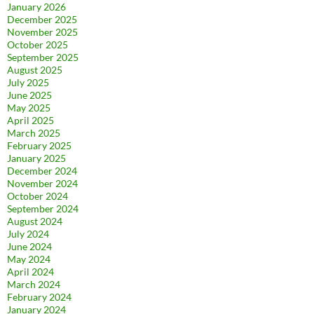
January 2026
December 2025
November 2025
October 2025
September 2025
August 2025
July 2025
June 2025
May 2025
April 2025
March 2025
February 2025
January 2025
December 2024
November 2024
October 2024
September 2024
August 2024
July 2024
June 2024
May 2024
April 2024
March 2024
February 2024
January 2024