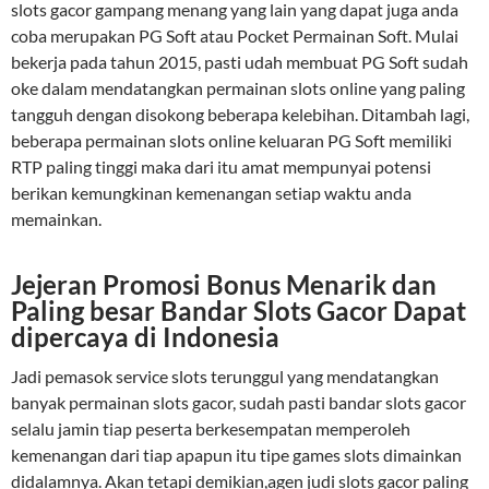
slots gacor gampang menang yang lain yang dapat juga anda
coba merupakan PG Soft atau Pocket Permainan Soft. Mulai
bekerja pada tahun 2015, pasti udah membuat PG Soft sudah
oke dalam mendatangkan permainan slots online yang paling
tangguh dengan disokong beberapa kelebihan. Ditambah lagi,
beberapa permainan slots online keluaran PG Soft memiliki
RTP paling tinggi maka dari itu amat mempunyai potensi
berikan kemungkinan kemenangan setiap waktu anda
memainkan.
Jejeran Promosi Bonus Menarik dan
Paling besar Bandar Slots Gacor Dapat
dipercaya di Indonesia
Jadi pemasok service slots terunggul yang mendatangkan
banyak permainan slots gacor, sudah pasti bandar slots gacor
selalu jamin tiap peserta berkesempatan memperoleh
kemenangan dari tiap apapun itu tipe games slots dimainkan
didalamnya. Akan tetapi demikian,agen judi slots gacor paling