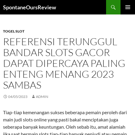
Search
SpontaneOursReview
SKIP
PRIMAR
TO
MENU
CONTENT
TOGEL SLOT
REFERENSI TERUNGGUL
BANDAR SLOTS GACOR
DAPAT DIPERCAYA PALING
ENTENG MENANG 2023
SAMBAS
04/05/2023
ADMIN
Tiap-tiap kemenangan sukses beberapa pemain peroleh dari
main judi slots online yang pasti bakal menciptakan juga
seberapa banyak keuntungan. Oleh sebab itu, amat alamiah
jika saat bermain slots tiap-tiap banyak penjudi atau pemain