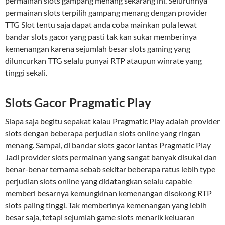
permainan slots gampang menang sekarang ini. Seluruhnya
permainan slots terpilih gampang menang dengan provider
TTG Slot tentu saja dapat anda coba mainkan pula lewat
bandar slots gacor yang pasti tak kan sukar memberinya
kemenangan karena sejumlah besar slots gaming yang
diluncurkan TTG selalu punyai RTP ataupun winrate yang
tinggi sekali.
Slots Gacor Pragmatic Play
Siapa saja begitu sepakat kalau Pragmatic Play adalah provider
slots dengan beberapa perjudian slots online yang ringan
menang. Sampai, di bandar slots gacor lantas Pragmatic Play
Jadi provider slots permainan yang sangat banyak disukai dan
benar-benar ternama sebab sekitar beberapa ratus lebih type
perjudian slots online yang didatangkan selalu capable
memberi besarnya kemungkinan kemenangan disokong RTP
slots paling tinggi. Tak memberinya kemenangan yang lebih
besar saja, tetapi sejumlah game slots menarik keluaran