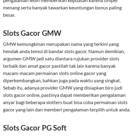
pengalaman lebih memberikan kepuasan karena simpel
menang serta banyak tawarkan keuntungan bonus paling
besar.
Slots Gacor GMW
GMW kemungkinan merupakan nama yang terkini yang
hendak anda temui di bandar slots gacor. Namun demikian,
argumen GMW jadi satu diantara rujukan provider slots
terbaik dan amat gacor pastilah tak lain karena banyak
macam-macam permainan slots online gacor yang
diperkembangkan, bahkan juga pada waktu yang singkat.
Sebab itu, adanya provider GMW yang disiapkan biro judi
slots gacor online, pastinya dapat memberikan pengalaman
anyar bagi beberapa slotters buat bisa coba permainan slots
gacor yang lain dan memberi pengalaman terpilih untuk anda.
Slots Gacor PG Soft