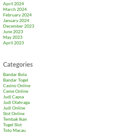
April 2024
March 2024
February 2024
January 2024
December 2023
June 2023
May 2023
April 2023
Categories
Bandar Bola
Bandar Togel
Casino Online
Ceme Online
Judi Capsa
Judi Olahraga
Judi Online
Slot Online
Tembak Ikan
Togel Slot
Toto Macau