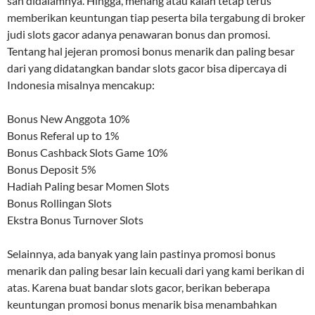
sah didalamnya. Hingga, menang atau kalah tetap terus
memberikan keuntungan tiap peserta bila tergabung di broker
judi slots gacor adanya penawaran bonus dan promosi.
Tentang hal jejeran promosi bonus menarik dan paling besar
dari yang didatangkan bandar slots gacor bisa dipercaya di
Indonesia misalnya mencakup:
Bonus New Anggota 10%
Bonus Referal up to 1%
Bonus Cashback Slots Game 10%
Bonus Deposit 5%
Hadiah Paling besar Momen Slots
Bonus Rollingan Slots
Ekstra Bonus Turnover Slots
Selainnya, ada banyak yang lain pastinya promosi bonus
menarik dan paling besar lain kecuali dari yang kami berikan di
atas. Karena buat bandar slots gacor, berikan beberapa
keuntungan promosi bonus menarik bisa menambahkan